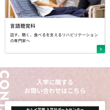
東海歯科医療
東海歯科医療
東海歯科医療
東海歯科医療
専門学校
専門学校
専門学校
専門学校
東海医療工学
東海医療工学
東海医療工学
東海医療工学
言語聴覚科
専門学校
専門学校
専門学校
専門学校
話す、聴く、食べるを支えるリハビリテーション
の専門家へ
CLOSE
CLOSE
CLOSE
CLOSE
ONTACT
入学に関する
お問い合わせはこちら
セムイ学園 入学サポートセンター