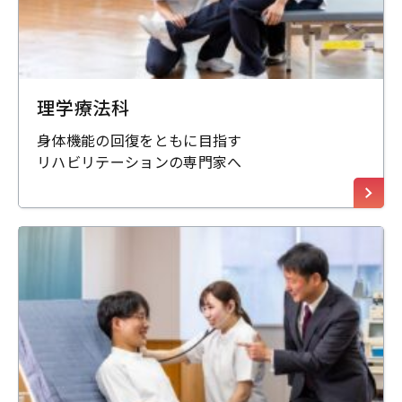
理学療法科
身体機能の回復をともに目指す
リハビリテーションの専門家へ
東海医療科学
東海医療科学
東海医療科学
東海医療科学
専門学校
専門学校
専門学校
専門学校