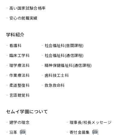
高い国家試験合格率
安心の就職実績
学科紹介
看護科
社会福祉科(昼間課程)
臨床工学科
社会福祉科(通信課程)
理学療法科
精神保健福祉科(通信課程)
作業療法科
歯科技工士科
柔道整復科
救急救命科
言語聴覚科
セムイ学園について
建学の理念
理事長/校長メッセージ
沿革
寄付金募集