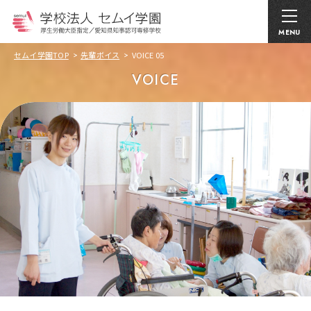
MENU
セムイ学園TOP
先輩ボイス
VOICE 05
VOICE