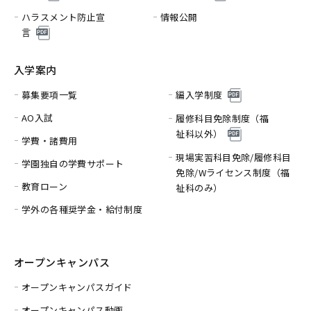
ハラスメント防止宣
情報公開
言
入学案内
募集要項一覧
編入学制度
AO入試
履修科目免除制度（福
祉科以外）
学費・諸費用
現場実習科目免除/履修科目
学園独自の学費サポート
免除/
Wライセンス制度（福
教育ローン
祉科のみ）
学外の各種奨学金・給付制度
オープンキャンパス
オープンキャンパスガイド
オープンキャンパス動画