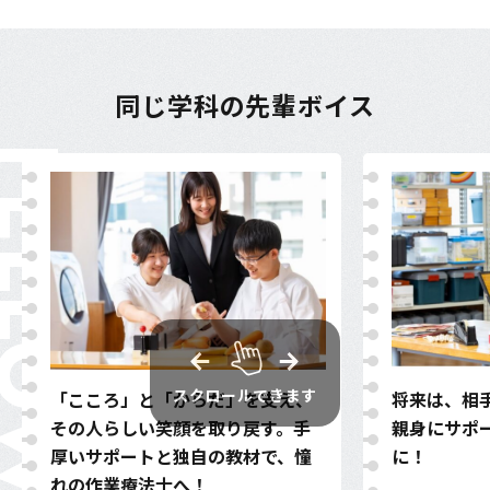
同じ学科の先輩ボイス
ELLOW
スクロールできます
「こころ」と「からだ」を支え、
将来は、相
その人らしい笑顔を取り戻す。手
親身にサポ
厚いサポートと独自の教材で、憧
に！
れの作業療法士へ！