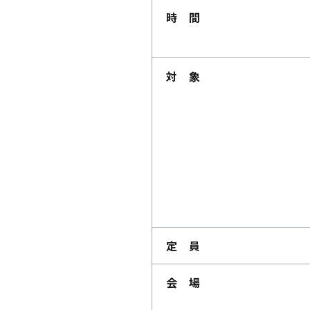
時 間
対 象
定 員
会 場