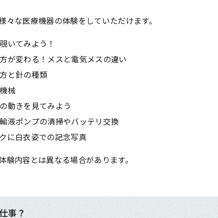
様々な医療機器の体験をしていただけます。
覗いてみよう！
学
学
学
学
東海歯科医療
東海歯科医療
東海歯科医療
東海歯科医療
方が変わる！メスと電気メスの違い
専門学校
専門学校
専門学校
専門学校
方と針の種類
機械
の動きを見てみよう
輸液ポンプの清掃やバッテリ交換
CLOSE
CLOSE
CLOSE
CLOSE
クに白衣姿での記念写真
体験内容とは異なる場合があります。
仕事？