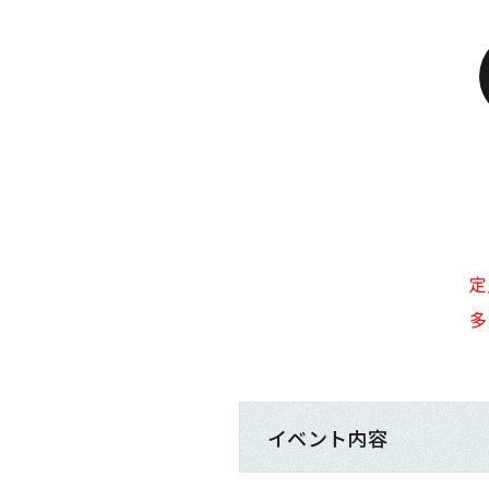
定
多
イベント内容