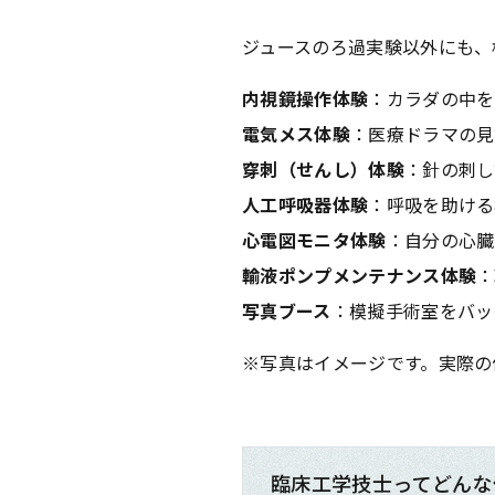
ジュースのろ過実験以外にも、
内視鏡操作体験
：カラダの中を
東海医療科
東海医療科
東海医療科
東海医療科
電気メス体験
：医療ドラマの見
専門学校
専門学校
専門学校
専門学校
穿刺（せんし）体験
：針の刺し
人工呼吸器体験
：呼吸を助ける
心電図モニタ体験
：自分の心臓
輸液ポンプメンテナンス体験
：
写真ブース
：模擬手術室をバッ
※写真はイメージです。実際の
臨床工学技士ってどんな