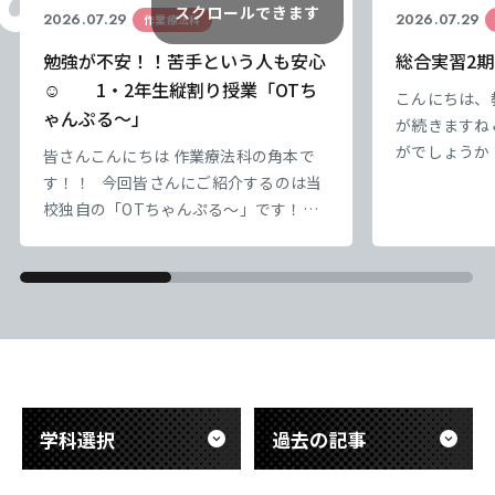
スクロールできます
2026.07.29
2026.07.29
作業療法科
勉強が不安！！苦手という人も安心
総合実習2期
☺ 1・2年生縦割り授業「OTち
こんにちは、
ゃんぷる～」
が続きますね
がでしょうか
皆さんこんにちは 作業療法科の角本で
負けずにやっ
す！！ 今回皆さんにご紹介するのは当
なっていってい
校独自の「OTちゃんぷる～」です！！
｀) ） さ
本校では1・2年生の縦割り授業として
盤にかかって
「OTちゃんぷる～」という企画を実施
ろ、10日を
しています。 「OTちゃんぷる～」は、
かな） 実習
学年の枠を越えて交流しながら学び合う
一日一日を大
ことを目的とした取り組みです。 2年生
&nb
の先輩たちがリーダーとなり、1年生に
勉強を教えたり、チームでさまざまなイ
ベントに取り組んだり
学科選択
過去の記事