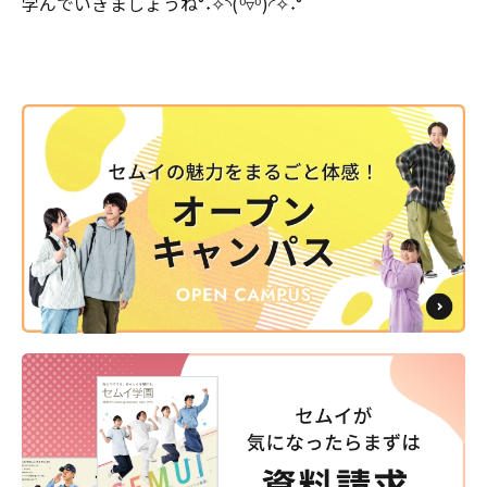
学んでいきましょうね°˖✧◝(⁰▿⁰)◜✧˖°