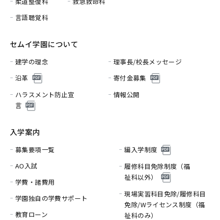
柔道整復科
救急救命科
言語聴覚科
セムイ学園について
建学の理念
理事長/校長メッセージ
沿革
寄付金募集
ハラスメント防止宣
情報公開
言
入学案内
募集要項一覧
編入学制度
AO入試
履修科目免除制度（福
祉科以外）
学費・諸費用
現場実習科目免除/履修科目
学園独自の学費サポート
免除/
Wライセンス制度（福
教育ローン
祉科のみ）