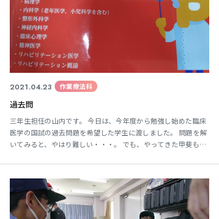
2021.04.23
作業療法科
過去問
三年生担任の山内です。 今日は、今年度から勉強し始めた臨床
医学の国試の過去問題を希望した学生に渡しました。 問題を解
いてみると、やはり難しい・・・。 でも、やってきた甲斐もあ
り、4割から6割くらい正解する学生がほとんどでした。 やっ
て、伸びるとほっとしますね。 やっていることは間違いはない
ようです！ また、一つ一つ積み重ねていきましょう！！