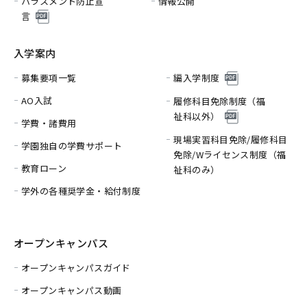
ハラスメント防止宣
情報公開
言
入学案内
募集要項一覧
編入学制度
AO入試
履修科目免除制度（福
祉科以外）
学費・諸費用
現場実習科目免除/履修科目
学園独自の学費サポート
免除/
Wライセンス制度（福
教育ローン
祉科のみ）
学外の各種奨学金・給付制度
オープンキャンパス
オープンキャンパスガイド
オープンキャンパス動画