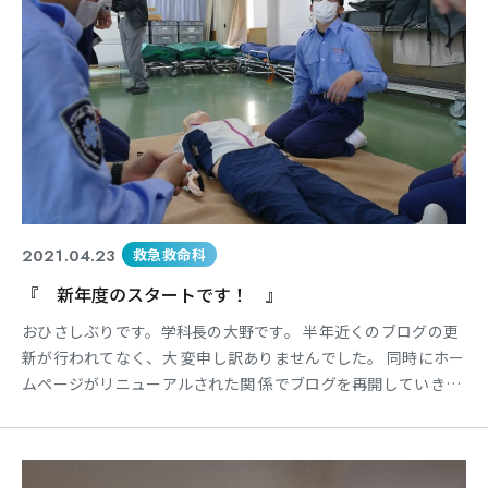
東海医療科学
東海医療科学
東海医療科学
東海医療科学
専門学校
専門学校
専門学校
専門学校
東海歯科医療
東海歯科医療
東海歯科医療
東海歯科医療
2021.04.23
救急救命科
専門学校
専門学校
専門学校
専門学校
『 新年度のスタートです！ 』
東海医療工学
東海医療工学
東海医療工学
東海医療工学
おひさしぶりです。学科長の大野です。 半年近くのブログの更
専門学校
専門学校
専門学校
専門学校
新が行われてなく、大 変申し訳ありませんでした。 同時にホー
ムページがリニューアルされた関 係でブログを再開していきま
す。 まずは簡単な近況報告として感染対策です。 現在、名古屋
市においては新型コロナウイル ス感染症の拡大防止を目的とし
CLOSE
CLOSE
CLOSE
CLOSE
た遠隔講義な どが行われていますが・・・