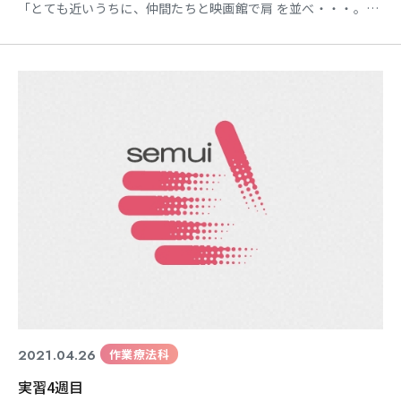
「とても近いうちに、仲間たちと映画館で肩 を並べ・・・。」
に思わず頷きました。 映画好きの私もすでに2年近くを映画館
での 作品鑑賞がありません。 暗闇の大きなスクリーンでドラマ
チックなSF 映画をワクワクしながら楽しむ日が来てほし いで
す。 新型コロナウイルス変異株の増加が懸念され
2021.04.26
作業療法科
実習4週目