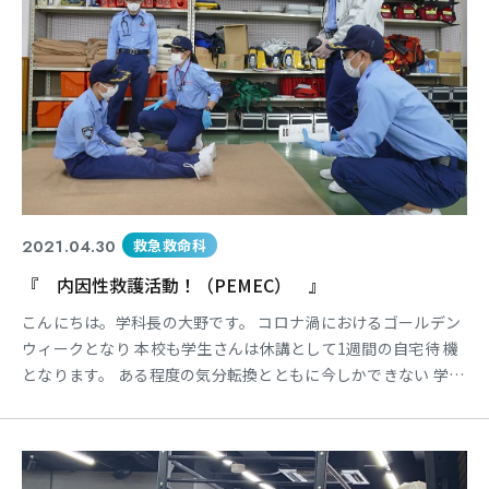
2021.04.30
救急救命科
『 内因性救護活動！（PEMEC） 』
こんにちは。学科長の大野です。 コロナ渦におけるゴールデン
ウィークとなり 本校も学生さんは休講として1週間の自宅待 機
となります。 ある程度の気分転換とともに今しかできない 学習
を心掛けてほしいです。 現在、1年生および2年生は新型コロナ
ウイ ルス感染症防止による個人標準予防策を行い つつ、シミュ
レーション実習を行っています そのなかで2年生は脳卒中、心
筋梗塞、低血 糖などの幅広い内因性疾患を対象