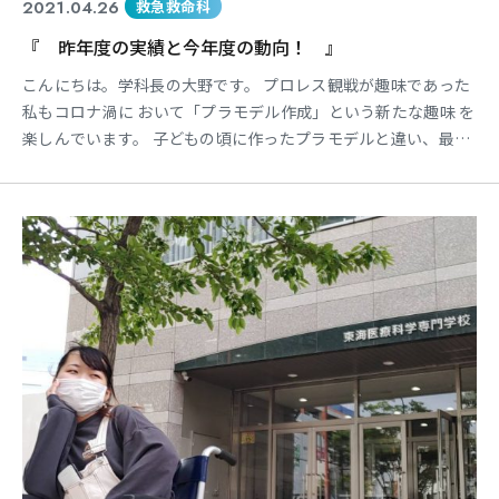
2021.04.26
救急救命科
『 昨年度の実績と今年度の動向！ 』
こんにちは。学科長の大野です。 プロレス観戦が趣味であった
私もコロナ渦に おいて「プラモデル作成」という新たな趣味 を
楽しんでいます。 子どもの頃に作ったプラモデルと違い、最近
のプラモデルは精巧で接着剤もいらないとい う自宅でも良いス
トレス解消になっています。 さて昨年度の実績と今年度の動向
についてご 報告させて頂きます。 昨年度は新型コロナウイルス
感染症の影響に より多くのイベント活動が中止と