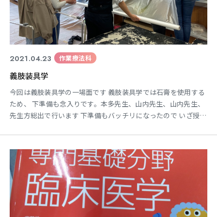
2021.04.23
作業療法科
義肢装具学
今回は義肢装具学の一場面です 義肢装具学では石膏を使用する
ため、 下準備も念入りです。本多先生、山内先生、山内先生、
先生方総出で行います 下準備もバッチリになったので いざ授業
スタート 石膏で型取りしている様子ですが、割烹着を着ていた
のでつい写真を撮ってしましました(笑) 割烹着いいですね
～！！ 義肢装具学は国家試験にも出てくるのでしっかりと学ん
でくださいね～ 作業療法科 2年生担任 角本裕之進