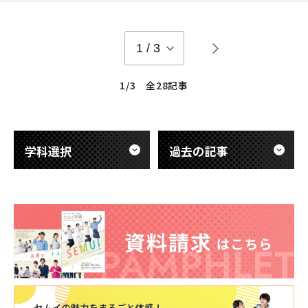
zoomを使用した授業を行ってきました。 1年生には入学前の
事前学習会で 一度zoomを体験してもらっています。 やっと学
校生活、少し慣れてきたかな？という段階で 新たに
1
/
3
1/3 全28記事
学科選択
過去の記事