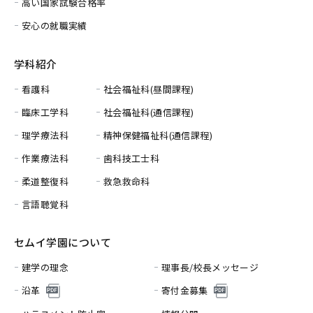
高い国家試験合格率
安心の就職実績
学科紹介
看護科
社会福祉科(昼間課程)
臨床工学科
社会福祉科(通信課程)
理学療法科
精神保健福祉科(通信課程)
作業療法科
歯科技工士科
柔道整復科
救急救命科
言語聴覚科
セムイ学園について
建学の理念
理事長/校長メッセージ
沿革
寄付金募集