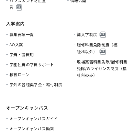
ハラスメント防止宣
情報公開
言
入学案内
募集要項一覧
編入学制度
AO入試
履修科目免除制度（福
祉科以外）
学費・諸費用
現場実習科目免除/履修科目
学園独自の学費サポート
免除/
Wライセンス制度（福
教育ローン
祉科のみ）
学外の各種奨学金・給付制度
オープンキャンパス
オープンキャンパスガイド
オープンキャンパス動画