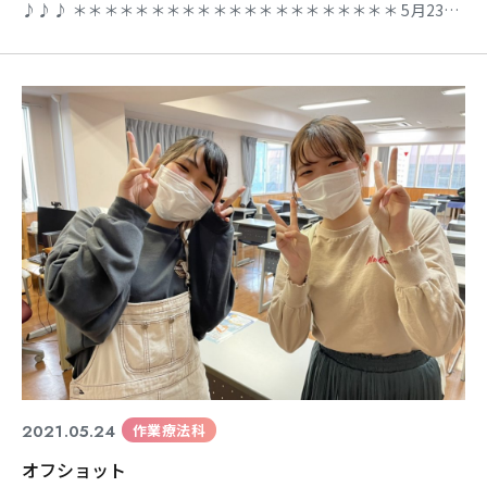
♪♪♪ ＊＊＊＊＊＊＊＊＊＊＊＊＊＊＊＊＊＊＊＊＊ 5月23
日 日曜日 午前の部・午後の部 感染症対策を行いながら開催
されました。 『作業療法とは』 『当校の教育について』 『今
年度の入試について』などなど。。。 教員から、見学へ来てく
ださった方々へ 熱い説明がなされました！！！！！ そ
2021.05.24
作業療法科
オフショット