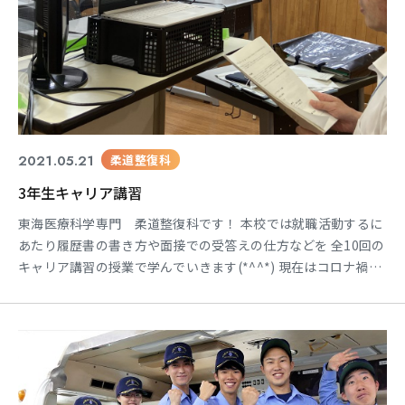
2021.05.21
柔道整復科
3年生キャリア講習
東海医療科学専門 柔道整復科です！ 本校では就職活動するに
あたり履歴書の書き方や面接での受答えの仕方などを 全10回の
キャリア講習の授業で学んでいきます(*^^*) 現在はコロナ禍の
ためZoomを使って授業を行っています。 今日の授業内容は
『履歴書の作成』がテーマでした。 履歴書は自分を知ってもら
うための大切なツールの一つでもあり 書き方にもルールや注意
点がいくつかあります。 しっかり学んでいい印