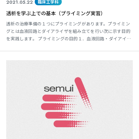
2021.05.22
臨床工学科
透析を学ぶ上での基本（プライミング実習）
透析の治療準備の１つにプライミングがあります。プライミン
グとは血液回路とダイアライザを組み立てを行い次に示す目的
を実践します。 プライミングの目的１．血液回路・ダイアイラ
イザ内の空気を抜くと同時に、生理食塩水（透析液）で満たす
こと２．回路・ダイアラザ内の微粒物質の洗浄３．接続部の正
しい接続、不良品の発見 https://www.youtube.com/watch?
v=4G_1TMRe-nE 現在多