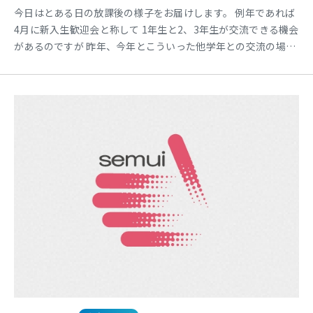
今日はとある日の放課後の様子をお届けします。 例年であれば
4月に新入生歓迎会と称して 1年生と2、3年生が交流できる機会
があるのですが 昨年、今年とこういった他学年との交流の場が
なかなか設けられていません。 ですが、同じ階に教室がある
1、2年生は お互いにどんな先輩、後輩がいるのか興味がある様
子で・・・ 2年生に関しては1年生教室をちらちらとよく覗きに
きています（笑） そんな2年生を教室に呼び込