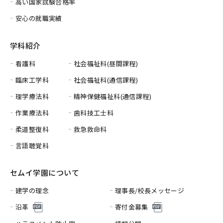
高い国家試験合格率
安心の就職実績
学科紹介
看護科
社会福祉科(昼間課程)
臨床工学科
社会福祉科(通信課程)
理学療法科
精神保健福祉科(通信課程)
作業療法科
歯科技工士科
柔道整復科
救急救命科
言語聴覚科
セムイ学園について
建学の理念
理事長/校長メッセージ
沿革
寄付金募集