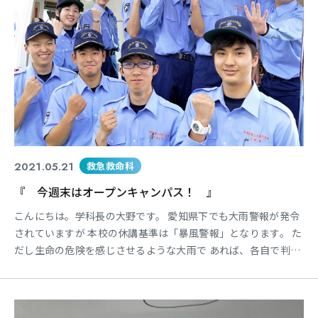
東海医療科学
東海医療科学
東海医療科学
東海医療科学
専門学校
専門学校
専門学校
専門学校
東海歯科医療
東海歯科医療
東海歯科医療
東海歯科医療
2021.05.21
救急救命科
専門学校
専門学校
専門学校
専門学校
『 今週末はオープンキャンパス！ 』
東海医療工学
東海医療工学
東海医療工学
東海医療工学
こんにちは。学科長の大野です。 愛知県下でも大雨警報が発令
専門学校
専門学校
専門学校
専門学校
されていますが 本校の休講基準は「暴風警報」となります。 た
だし生命の危険を感じさせるような大雨で あれば、各自で判断
して頂きまして学校に連 絡してもらいます。 皆さまも自然災害
にはご注意して下さい。 ＊ 映像は過去の写真を使用していま
CLOSE
CLOSE
CLOSE
CLOSE
す。 今週末の５月23日（日）は春のオープンキャ ンパスを本校
で行います。 新型コロナウイルス感染症に対す