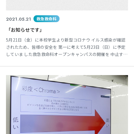
2021.05.21
救急救命科
「お知らせです」
5月21日（金）に本校学生より新型コロナウ イルス感染が確認
されたため、皆様の安全を 第一に考えて5月23日（日）に予定
していま した救急救命科オープンキャンパスの開催を 中止する
ことと致しました。 楽しみにされていた皆さまにお詫び申し上
げ ます。 また現段階における在校生の濃厚接触の恐れ は低い
ですが、保健所の指示に従った対応を 行っていきます。 なお１
年生は念のために明日より３日間を休 講とし