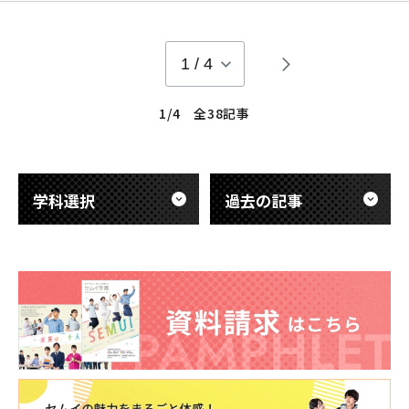
う(｀・ω・´) と開始前からわくわくです♪ ＊ ＊ ＊ まずは、
『伝えられたものを順番に書いていくと １つの絵になる』とい
うレクリエーションを紹介します（●＾o＾●）
1
/
4
1/4 全38記事
学科選択
過去の記事