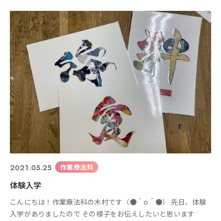
１年生 には遠隔講義を実施していきます。 すでに午前中の段階
でZoomを用いた遠隔講 義のテスト配信を実施しています。 個
人情報の管理、認識に対する意思表示の方
2021.05.25
作業療法科
体験入学
こんにちは！作業療法科の木村です（●＾o＾●） 先日、体験
入学がありましたので その様子をお伝えしたいと思います