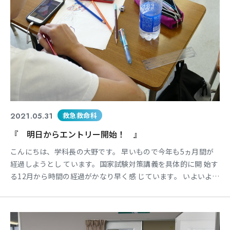
2021.05.31
救急救命科
『 明日からエントリー開始！ 』
こんにちは、学科長の大野です。 早いもので今年も5ヵ月間が
経過しようとし ています。国家試験対策講義を具体的に開 始す
る12月から時間の経過がかなり早く感 じています。 いよいよ明
日から6月を迎えますが、明日か ら本校のAO入学試験エントリ
ーを開始され ます！！ 以前、ブログでも紹介させて頂きました
が、 本校のAO入学試験エントリー期間が変更さ れています
が・・・