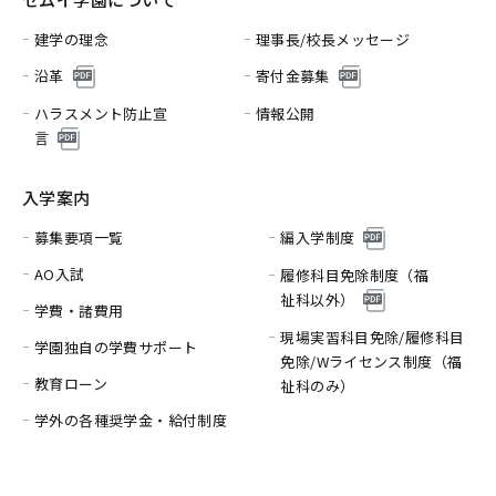
建学の理念
理事長/校長メッセージ
沿革
寄付金募集
ハラスメント防止宣
情報公開
言
入学案内
募集要項一覧
編入学制度
AO入試
履修科目免除制度（福
祉科以外）
学費・諸費用
現場実習科目免除/履修科目
学園独自の学費サポート
免除/
Wライセンス制度（福
教育ローン
祉科のみ）
学外の各種奨学金・給付制度