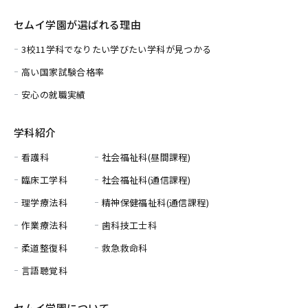
セムイ学園が選ばれる理由
3校11学科でなりたい学びたい学科が見つかる
高い国家試験合格率
安心の就職実績
学科紹介
看護科
社会福祉科(昼間課程)
臨床工学科
社会福祉科(通信課程)
理学療法科
精神保健福祉科(通信課程)
作業療法科
歯科技工士科
柔道整復科
救急救命科
言語聴覚科
セムイ学園について