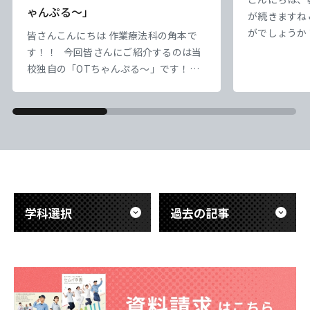
ゃんぷる～」
が続きますね
がでしょうか
皆さんこんにちは 作業療法科の角本で
負けずにやっ
す！！ 今回皆さんにご紹介するのは当
なっていってい
校独自の「OTちゃんぷる～」です！！
｀) ） さ
本校では1・2年生の縦割り授業として
盤にかかって
「OTちゃんぷる～」という企画を実施
ろ、10日を
しています。 「OTちゃんぷる～」は、
かな） 実習
学年の枠を越えて交流しながら学び合う
一日一日を大
ことを目的とした取り組みです。 2年生
&nb
の先輩たちがリーダーとなり、1年生に
勉強を教えたり、チームでさまざまなイ
ベントに取り組んだり
学科選択
過去の記事