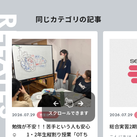
ELATES
同じカテゴリの記事
スクロールできます
2026.07.29
2026.07.29
作業療法科
勉強が不安！！苦手という人も安心
総合実習2期
☺ 1・2年生縦割り授業「OTち
こんにちは、