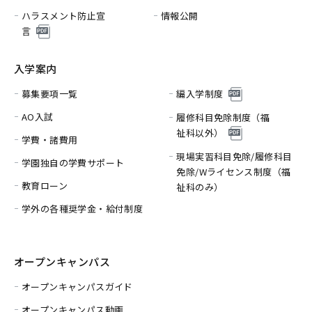
ハラスメント防止宣
情報公開
言
入学案内
募集要項一覧
編入学制度
AO入試
履修科目免除制度（福
祉科以外）
学費・諸費用
現場実習科目免除/履修科目
学園独自の学費サポート
免除/
Wライセンス制度（福
教育ローン
祉科のみ）
学外の各種奨学金・給付制度
オープンキャンパス
オープンキャンパスガイド
オープンキャンパス動画