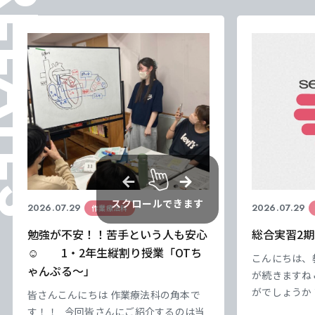
ELATES
スクロールできます
2026.07.29
2026.07.29
作業療法科
勉強が不安！！苦手という人も安心
総合実習2期
☺ 1・2年生縦割り授業「OTち
こんにちは、
ゃんぷる～」
が続きますね
がでしょうか
皆さんこんにちは 作業療法科の角本で
負けずにやっ
す！！ 今回皆さんにご紹介するのは当