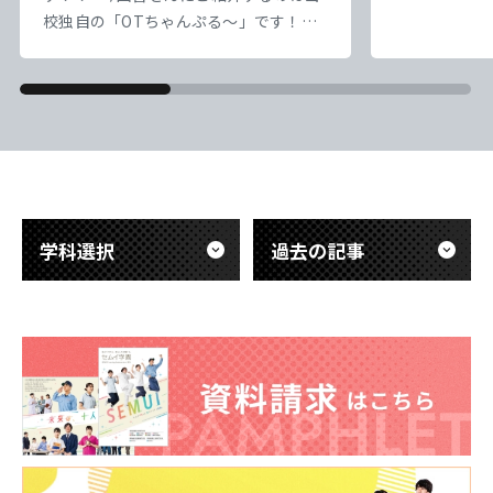
なっていってい
校独自の「OTちゃんぷる～」です！！
｀) ） さ
本校では1・2年生の縦割り授業として
盤にかかって
「OTちゃんぷる～」という企画を実施
ろ、10日を
しています。 「OTちゃんぷる～」は、
かな） 実習
学年の枠を越えて交流しながら学び合う
一日一日を大
ことを目的とした取り組みです。 2年生
&nb
の先輩たちがリーダーとなり、1年生に
勉強を教えたり、チームでさまざまなイ
ベントに取り組んだり
学科選択
過去の記事