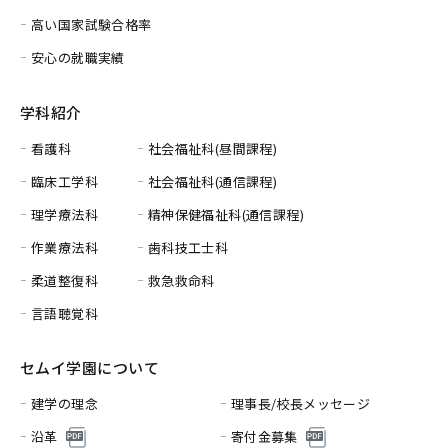
高い国家試験合格率
安心の就職実績
学科紹介
看護科
社会福祉科(昼間課程)
臨床工学科
社会福祉科(通信課程)
理学療法科
精神保健福祉科(通信課程)
作業療法科
歯科技工士科
柔道整復科
救急救命科
言語聴覚科
セムイ学園について
建学の理念
理事長/校長メッセージ
沿革
寄付金募集