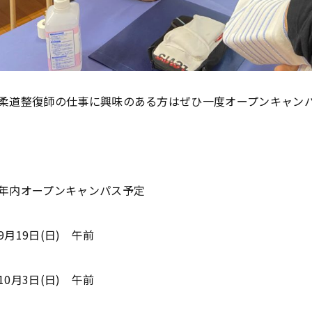
学
学
学
学
東海歯科医療
東海歯科医療
東海歯科医療
東海歯科医療
専門学校
専門学校
専門学校
専門学校
柔道整復師の仕事に興味のある方はぜひ一度オープンキャンパス
CLOSE
CLOSE
CLOSE
CLOSE
年内オープンキャンパス予定
9月19日(日) 午前
10月3日(日) 午前