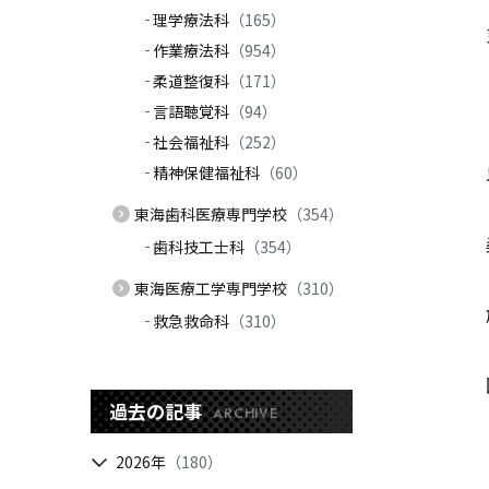
理学療法科
（165）
作業療法科
（954）
柔道整復科
（171）
言語聴覚科
（94）
社会福祉科
（252）
精神保健福祉科
（60）
東海歯科医療専門学校
（354）
歯科技工士科
（354）
東海医療工学専門学校
（310）
救急救命科
（310）
過去の記事
ARCHIVE
2026年
（180）