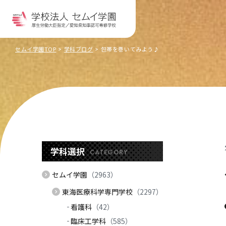
セムイ学園TOP
学科ブログ
包帯を巻いてみよう♪
学科選択
CATEGORY
セムイ学園
（2963）
東海医療科学専門学校
（2297）
看護科
（42）
臨床工学科
（585）