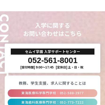
ONTACT
CLOSE
CLOSE
CLOSE
CLOSE
入学に関する
お問い合わせはこちら
セムイ学園 入学サポートセンター
052-561-8001
[受付時間]
9:00〜17:45
[定休日]
土・日・祝
教務、学生支援、
求人に関することは
東海医療科学専門学校
：
052-588-2977
東海歯科医療専門学校
：
052-773-7222