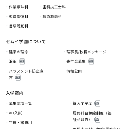
作業療法科
歯科技工士科
柔道整復科
救急救命科
言語聴覚科
セムイ学園について
建学の理念
理事長/校長メッセージ
沿革
寄付金募集
ハラスメント防止宣
情報公開
言
入学案内
募集要項一覧
編入学制度
AO入試
履修科目免除制度（福
祉科以外）
学費・諸費用