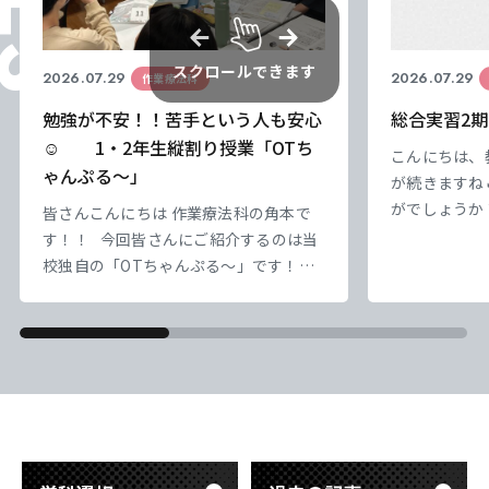
スクロールできます
2026.07.29
2026.07.29
作業療法科
勉強が不安！！苦手という人も安心
総合実習2期
☺ 1・2年生縦割り授業「OTち
こんにちは、
ゃんぷる～」
が続きますね
がでしょうか
皆さんこんにちは 作業療法科の角本で
負けずにやっ
す！！ 今回皆さんにご紹介するのは当
なっていってい
校独自の「OTちゃんぷる～」です！！
｀) ） さ
本校では1・2年生の縦割り授業として
盤にかかって
「OTちゃんぷる～」という企画を実施
ろ、10日を
しています。 「OTちゃんぷる～」は、
かな） 実習
学年の枠を越えて交流しながら学び合う
一日一日を大
ことを目的とした取り組みです。 2年生
&nb
の先輩たちがリーダーとなり、1年生に
勉強を教えたり、チームでさまざまなイ
ベントに取り組んだり