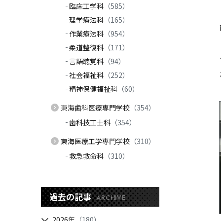
臨床工学科
（585）
理学療法科
（165）
作業療法科
（954）
柔道整復科
（171）
言語聴覚科
（94）
社会福祉科
（252）
精神保健福祉科
（60）
東海歯科医療専門学校
（354）
歯科技工士科
（354）
東海医療工学専門学校
（310）
救急救命科
（310）
過去の記事
ARCHIVE
2026年
（180）