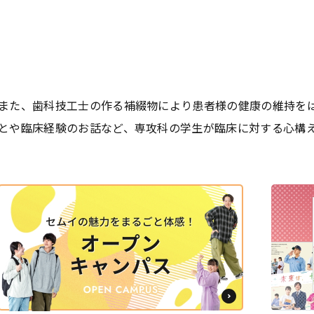
学
学
学
学
東海歯科医療
東海歯科医療
東海歯科医療
東海歯科医療
専門学校
専門学校
専門学校
専門学校
また、歯科技工士の作る補綴物により患者様の健康の維持をは
とや臨床経験のお話など、専攻科の学生が臨床に対する心構
CLOSE
CLOSE
CLOSE
CLOSE