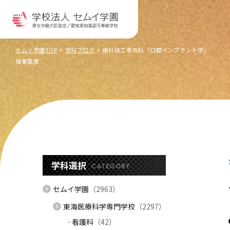
セムイ学園TOP
学科ブログ
歯科技工専攻科「口腔インプラント学」
授業風景
学科選択
CATEGORY
セムイ学園
（2963）
東海医療科学専門学校
（2297）
看護科
（42）