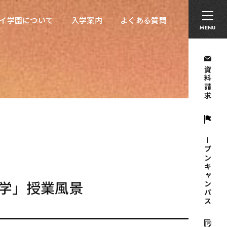
卒業生の方へ
採用担当者の方へ
留学生の方へ
イ学園について
入学案内
よくある質問
イ学園について
入学案内
よくある質問
MENU
資料請求
オープンキャンパス
学」授業風景