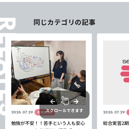
ELATES
同じカテゴリの記事
スクロールできます
2026.07.29
2026.07.29
作業療法科
勉強が不安！！苦手という人も安心
総合実習2期