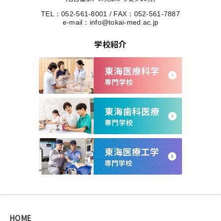
TEL：
052-561-8001
/
FAX：052-561-7887
e-mail：
info@tokai-med.ac.jp
学校紹介
HOME