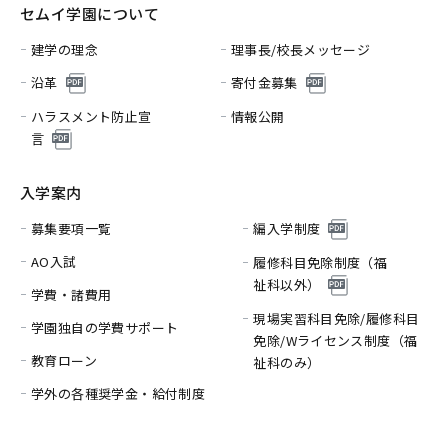
セムイ学園について
建学の理念
理事長/校長メッセージ
沿革
寄付金募集
ハラスメント防止宣
情報公開
言
入学案内
募集要項一覧
編入学制度
AO入試
履修科目免除制度（福
祉科以外）
学費・諸費用
現場実習科目免除/履修科目
学園独自の学費サポート
免除/
Wライセンス制度（福
教育ローン
祉科のみ）
学外の各種奨学金・給付制度