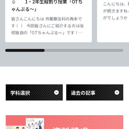
☺ 1・2年生縦割り授業「OTち
こんにちは、
ゃんぷる～」
が続きますね
がでしょうか
皆さんこんにちは 作業療法科の角本で
負けずにやっ
す！！ 今回皆さんにご紹介するのは当
なっていってい
校独自の「OTちゃんぷる～」です！！
｀) ） さ
本校では1・2年生の縦割り授業として
盤にかかって
「OTちゃんぷる～」という企画を実施
ろ、10日を
しています。 「OTちゃんぷる～」は、
かな） 実習
学年の枠を越えて交流しながら学び合う
一日一日を大
ことを目的とした取り組みです。 2年生
&nb
の先輩たちがリーダーとなり、1年生に
勉強を教えたり、チームでさまざまなイ
ベントに取り組んだり
学科選択
過去の記事