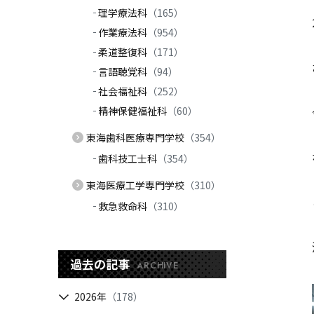
理学療法科
（165）
作業療法科
（954）
柔道整復科
（171）
言語聴覚科
（94）
社会福祉科
（252）
精神保健福祉科
（60）
東海歯科医療専門学校
（354）
歯科技工士科
（354）
東海医療工学専門学校
（310）
救急救命科
（310）
過去の記事
ARCHIVE
2026年
（178）