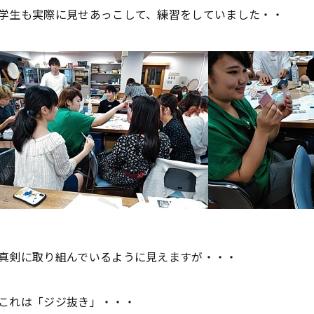
学生も実際に見せあっこして、練習をしていました・・
学
学
学
学
東海歯科医療
東海歯科医療
東海歯科医療
東海歯科医療
専門学校
専門学校
専門学校
専門学校
CLOSE
CLOSE
CLOSE
CLOSE
真剣に取り組んでいるように見えますが・・・
これは「ジジ抜き」・・・