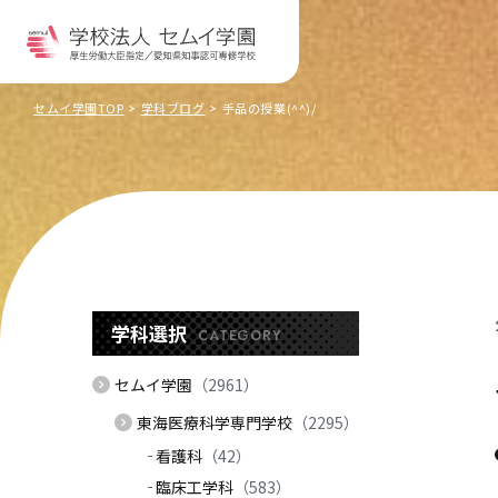
セムイ学園TOP
学科ブログ
手品の授業(^^)/
学科選択
CATEGORY
セムイ学園
（2961）
東海医療科学専門学校
（2295）
看護科
（42）
臨床工学科
（583）