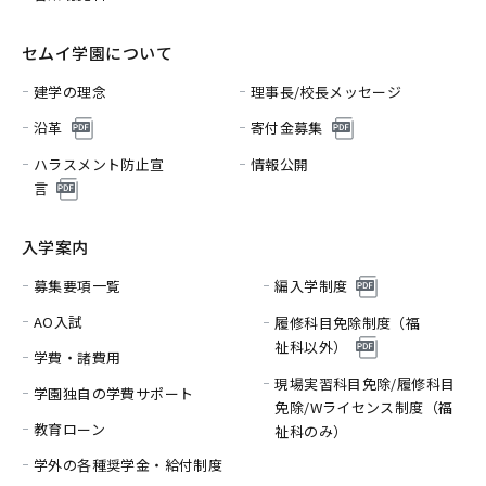
セムイ学園について
建学の理念
理事長/校長メッセージ
沿革
寄付金募集
ハラスメント防止宣
情報公開
言
入学案内
募集要項一覧
編入学制度
AO入試
履修科目免除制度（福
祉科以外）
学費・諸費用
現場実習科目免除/履修科目
学園独自の学費サポート
免除/
Wライセンス制度（福
教育ローン
祉科のみ）
学外の各種奨学金・給付制度