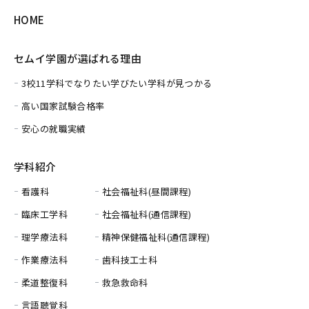
HOME
セムイ学園が選ばれる理由
3校11学科でなりたい学びたい学科が見つかる
高い国家試験合格率
安心の就職実績
学科紹介
看護科
社会福祉科(昼間課程)
臨床工学科
社会福祉科(通信課程)
理学療法科
精神保健福祉科(通信課程)
作業療法科
歯科技工士科
柔道整復科
救急救命科
言語聴覚科