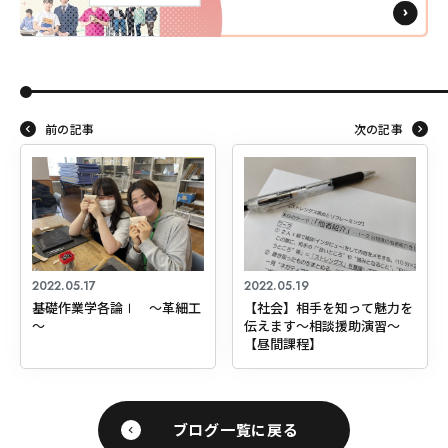
前の記事
次の記事
2022.05.17
2022.05.19
基礎作業学各論Ⅰ ～革細工
【社会】相手を知って魅力を
～
伝えます～相談援助演習～
【昼間課程】
ブログ一覧に戻る