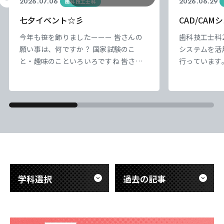
2026.07.06
2026.06.29
歯科技工士科
七夕イベント☆彡
CAD/CA
今年も笹を飾りましたーーー 皆さんの
歯科技工士科2
願い事は、何ですか？ 国家試験のこ
システムを活
と・趣味のこといろいろですね 皆さん
行っています
の願い事が、叶いますように きっと叶
もCAD/CA
うと思います 願いがこもった短冊は、
技工とデジタ
後日お焚き上げいたします
できました。
を作るだけで
必要な咬み合
まで含めた、
んでいます。
身がワックス
学科選択
過去の記事
東海医療科学
東海医療科学
東海医療科学
東海医療科学