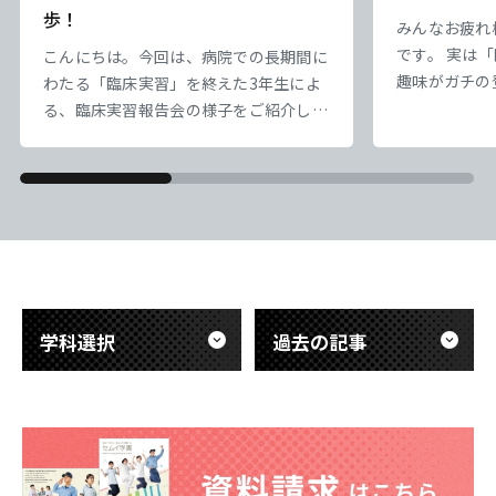
歩！
みんなお疲れ
です。 実は
こんにちは。今回は、病院での長期間に
趣味がガチの
わたる「臨床実習」を終えた3年生によ
業療法科の先
る、臨床実習報告会の様子をご紹介しま
の【富士山】
す。 臨床工学技士は、命を支える医療
天気は超快晴
機器のスペシャリストです。今回の報告
でエモすぎ…
会では、先輩たちが実際の医療現場で触
だ、標高が高
れた「最先端の医療技術」について、具
息苦しい。で
体的で熱意あふれる発表が行われまし
「呼吸を助け
た。教科書だけでは学べない、医療の最
ど）」のあり
前線の緊張感ややりがいが伝わる内容で
き
した。 また、これから実習を迎える後
学科選択
過去の記事
輩たち