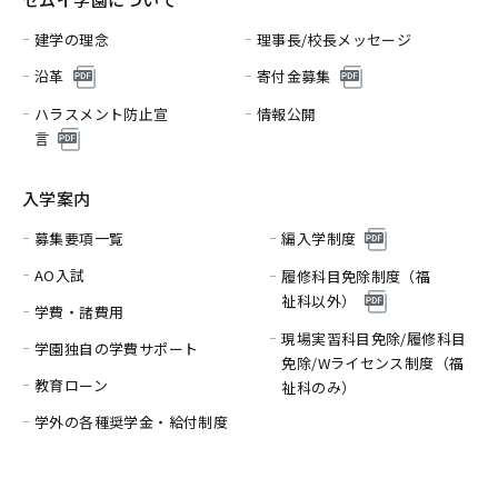
建学の理念
理事長/校長メッセージ
沿革
寄付金募集
ハラスメント防止宣
情報公開
言
入学案内
募集要項一覧
編入学制度
AO入試
履修科目免除制度（福
祉科以外）
学費・諸費用
現場実習科目免除/履修科目
学園独自の学費サポート
免除/
Wライセンス制度（福
教育ローン
祉科のみ）
学外の各種奨学金・給付制度