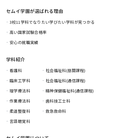
セムイ学園が選ばれる理由
3校11学科でなりたい学びたい学科が見つかる
高い国家試験合格率
安心の就職実績
学科紹介
看護科
社会福祉科(昼間課程)
臨床工学科
社会福祉科(通信課程)
理学療法科
精神保健福祉科(通信課程)
作業療法科
歯科技工士科
柔道整復科
救急救命科
言語聴覚科
セムイ学園について