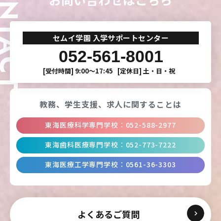
ONTACT
東海歯科医療
東海歯科医療
東海歯科医療
東海歯科医療
専門学校
専門学校
専門学校
専門学校
セムイ学園 入学サポートセンター
052-561-8001
東海医療工学
東海医療工学
東海医療工学
東海医療工学
[受付時間]
9:00〜17:45
[定休日]
土・日・祝
専門学校
専門学校
専門学校
専門学校
教務、学生支援、
求人に関することは
CLOSE
CLOSE
CLOSE
CLOSE
東海医療科学専門学校
：
052-588-2977
東海歯科医療専門学校
：
052-773-7222
東海医療工学専門学校
：
0561-36-3303
よくあるご質問