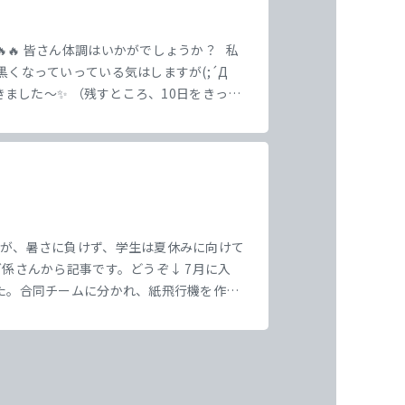
🔥 皆さん体調はいかがでしょうか？ 私
くなっていっている気はしますが(;´Д
ました～✨ （残すところ、10日をきった
うに 一日一日を大切に過ごしてください
すが、暑さに負けず、学生は夏休みに向けて
係さんから記事です。どうぞ↓ 7月に入
た。合同チームに分かれ、紙飛行機を作っ
間ぴったりに止めるゲームなど、チーム対