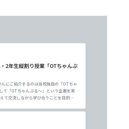
東海医療工学
東海医療工学
東海医療工学
東海医療工学
専門学校
専門学校
専門学校
専門学校
・2年生縦割り授業「OTちゃんぷ
さんにご紹介するのは当校独自の「OTちゃ
として「OTちゃんぷる～」という企画を実
越えて交流しながら学び合うことを目的と
り、1年生に勉強を教えたり、チームでさま