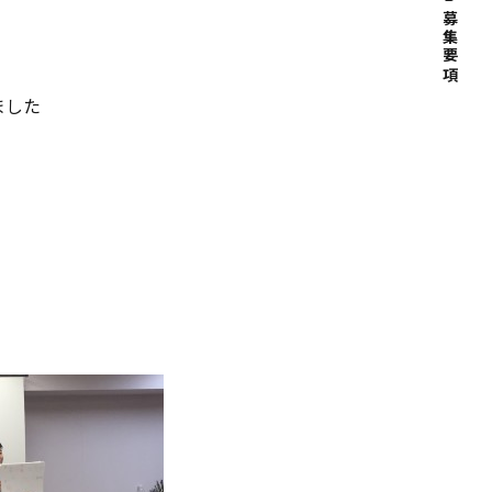
募集要項
ました