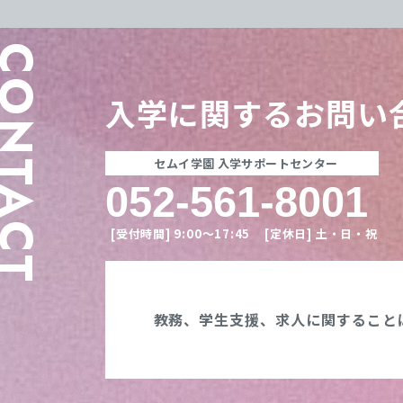
ONTACT
入学に関する
お問い
セムイ学園 入学サポートセンター
052-561-8001
[受付時間]
9:00〜17:45
[定休日]
土・日・祝
教務、学生支援、
求人に関すること