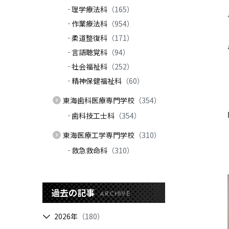
理学療法科
（165）
作業療法科
（954）
柔道整復科
（171）
言語聴覚科
（94）
社会福祉科
（252）
精神保健福祉科
（60）
東海歯科医療専門学校
（354）
歯科技工士科
（354）
東海医療工学専門学校
（310）
救急救命科
（310）
過去の記事
ARCHIVE
2026年
（180）