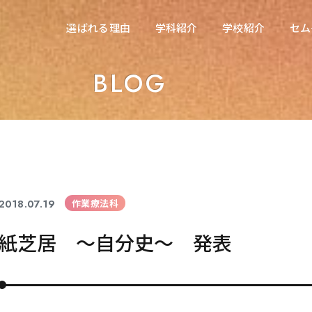
在校生の方へ
選ばれる理由
学科紹介
学校紹介
セム
選ばれる理由
学科紹介
学校紹介
セム
東海医療科学専門学校
BLOG
東海医療科学専門学校
東海歯科医療専門学校
東海歯科医療専門学校
東海医療工学専門学校
東海医療工学専門学校
2018.07.19
作業療法科
紙芝居 ～自分史～ 発表