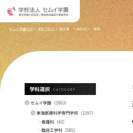
セムイ学園TOP
学科ブログ
紙芝居 ～自分史～ 発表
学科選択
CATEGORY
セムイ学園
（2963）
東海医療科学専門学校
（2297）
看護科
（42）
臨床工学科
（585）