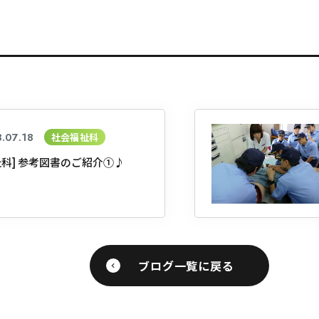
.07.18
社会福祉科
祉科] 参考図書のご紹介①♪
ブログ一覧に戻る