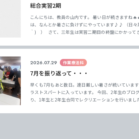
総合実習2期
こんにちは、教員の山内です。 暑い日が続きますね🔥
は、なんとか暑さに負けずにやっています♪♪ （日々黒
｀) ） さて、三年生は実習二期目の終盤にかかってき
人も多いんじゃないかな） 実習地で学び残しの無いよ
ね！ &nb
2026.07.29
作業療法科
7月を振り返って・・・
早くも7月もあと数日。連日厳しい暑さが続いていま
ラストスパートに入っています。 今回、2年生のブログ
り、1年生と2年生合同でレクリエーションを行いまし
て飛ばすゲームや、ストップウォッチを決められた時
抗でさまざまなレクリエーションを楽しみました✨️