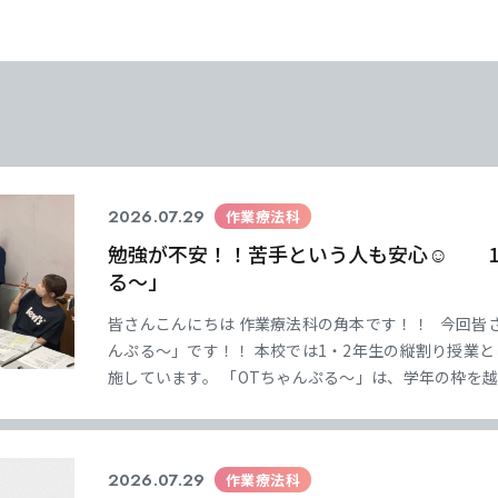
学
学
学
学
東海歯科医療
東海歯科医療
東海歯科医療
東海歯科医療
専門学校
専門学校
専門学校
専門学校
2026.07.29
作業療法科
勉強が不安！！苦手という人も安心☺ 1
CLOSE
CLOSE
CLOSE
CLOSE
る～」
皆さんこんにちは 作業療法科の角本です！！ 今回皆
んぷる～」です！！ 本校では1・2年生の縦割り授業
施しています。 「OTちゃんぷる～」は、学年の枠を
した取り組みです。 2年生の先輩たちがリーダーとな
ざまなイベントに取り組んだり
2026.07.29
作業療法科