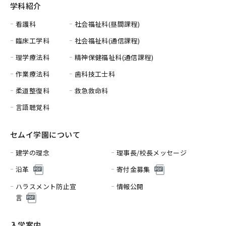
学科紹介
看護科
社会福祉科(昼間課程)
臨床工学科
社会福祉科(通信課程)
理学療法科
精神保健福祉科(通信課程)
作業療法科
歯科技工士科
柔道整復科
救急救命科
言語聴覚科
セムイ学園について
建学の理念
理事長/校長メッセージ
沿革
寄付金募集
ハラスメント防止宣
情報公開
言
入学案内