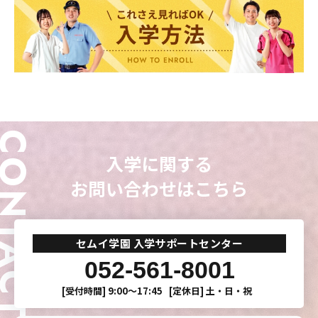
東海医療科学
東海医療科学
東海医療科学
東海医療科学
専門学校
専門学校
専門学校
専門学校
東海歯科医療
東海歯科医療
東海歯科医療
東海歯科医療
ONTACT
専門学校
専門学校
専門学校
専門学校
入学に関する
東海医療工学
東海医療工学
東海医療工学
東海医療工学
お問い合わせはこちら
専門学校
専門学校
専門学校
専門学校
セムイ学園 入学サポートセンター
CLOSE
CLOSE
CLOSE
CLOSE
052-561-8001
[受付時間]
9:00〜17:45
[定休日]
土・日・祝