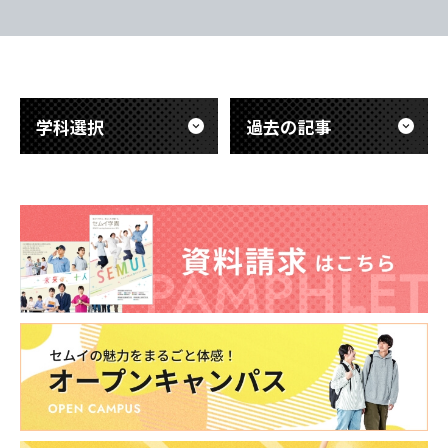
語聴覚科の学生さんたちもそれぞれ他学
支援職として
科の体験授業を受けました。 わたした
ションスキル
ち教員が巡回していましたが、どの会場
そして今回の
でも授業を楽しんでくれていました😊
は、 ①ペア
体験
面)とお互い
学科選択
過去の記事