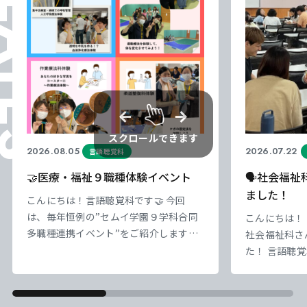
ELATES
スクロールできます
2026.08.05
2026.07.22
言語聴覚科
🤝医療・福祉９職種体験イベント
🗣️社会福
ました！
こんにちは！言語聴覚科です🤝 今回
は、毎年恒例の”セムイ学園９学科合同
こんにちは！ 
多職種連携イベント”をご紹介します。
社会福祉科さ
セムイ学園は、医療・福祉系の９学科が
た！ 言語聴
集まっています。 普段の講義ではなか
追加された「
なか知ることのできない、職種ごとの役
いう科目の演
割や専門領域について学びました。 言
この科目では