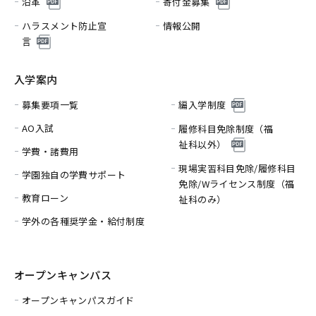
沿革
寄付金募集
ハラスメント防止宣
情報公開
言
入学案内
募集要項一覧
編入学制度
AO入試
履修科目免除制度（福
祉科以外）
学費・諸費用
現場実習科目免除/履修科目
学園独自の学費サポート
免除/
Wライセンス制度（福
教育ローン
祉科のみ）
学外の各種奨学金・給付制度
オープンキャンパス
オープンキャンパスガイド