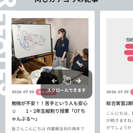
ELATES
スクロールできます
2026.07.29
2026.07.29
作業療法科
勉強が不安！！苦手という人も安心
総合実習2期
☺ 1・2年生縦割り授業「OTち
東海医療科学
東海医療科学
東海医療科学
東海医療科学
こんにちは、
ゃんぷる～」
専門学校
専門学校
専門学校
専門学校
が続きますね
がでしょうか
皆さんこんにちは 作業療法科の角本で