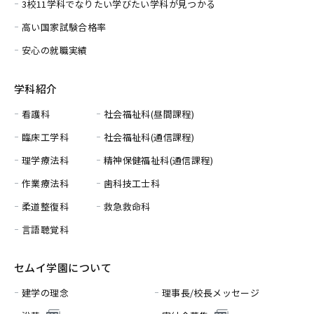
3校11学科でなりたい学びたい学科が見つかる
高い国家試験合格率
安心の就職実績
学科紹介
看護科
社会福祉科(昼間課程)
臨床工学科
社会福祉科(通信課程)
理学療法科
精神保健福祉科(通信課程)
作業療法科
歯科技工士科
柔道整復科
救急救命科
言語聴覚科
セムイ学園について
建学の理念
理事長/校長メッセージ