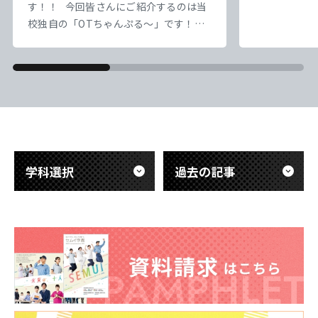
負けずにやっ
東海歯科医療
東海歯科医療
東海歯科医療
東海歯科医療
す！！ 今回皆さんにご紹介するのは当
なっていってい
校独自の「OTちゃんぷる～」です！！
専門学校
専門学校
専門学校
専門学校
｀) ） さ
本校では1・2年生の縦割り授業として
盤にかかって
「OTちゃんぷる～」という企画を実施
東海医療工学
東海医療工学
東海医療工学
東海医療工学
ろ、10日を
しています。 「OTちゃんぷる～」は、
専門学校
専門学校
専門学校
専門学校
かな） 実習
学年の枠を越えて交流しながら学び合う
一日一日を大
ことを目的とした取り組みです。 2年生
&nb
の先輩たちがリーダーとなり、1年生に
CLOSE
CLOSE
CLOSE
CLOSE
勉強を教えたり、チームでさまざまなイ
ベントに取り組んだり
学科選択
過去の記事