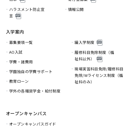
ハラスメント防止宣
情報公開
言
入学案内
募集要項一覧
編入学制度
AO入試
履修科目免除制度（福
祉科以外）
学費・諸費用
現場実習科目免除/履修科目
学園独自の学費サポート
免除/
Wライセンス制度（福
教育ローン
祉科のみ）
学外の各種奨学金・給付制度
オープンキャンパス
オープンキャンパスガイド