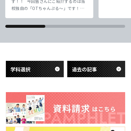
す！！ 今回皆さんにご紹介するのは当
なっていってい
校独自の「OTちゃんぷる～」です！！
｀) ） さ
本校では1・2年生の縦割り授業として
盤にかかって
「OTちゃんぷる～」という企画を実施
ろ、10日を
しています。 「OTちゃんぷる～」は、
かな） 実習
学年の枠を越えて交流しながら学び合う
一日一日を大
ことを目的とした取り組みです。 2年生
&nb
の先輩たちがリーダーとなり、1年生に
勉強を教えたり、チームでさまざまなイ
ベントに取り組んだり
学科選択
過去の記事
東海医療科学
東海医療科学
東海医療科学
東海医療科学
専門学校
専門学校
専門学校
専門学校