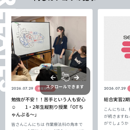
ELATES
スクロールできます
2026.07.29
2026.07.29
作業療法科
勉強が不安！！苦手という人も安心
総合実習2期
☺ 1・2年生縦割り授業「OTち
こんにちは、
ゃんぷる～」
が続きますね
がでしょうか
皆さんこんにちは 作業療法科の角本で
負けずにやっ