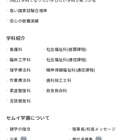
3校11学科でなりたい学びたい学科が見つかる
高い国家試験合格率
安心の就職実績
学科紹介
看護科
社会福祉科(昼間課程)
臨床工学科
社会福祉科(通信課程)
理学療法科
精神保健福祉科(通信課程)
作業療法科
歯科技工士科
柔道整復科
救急救命科
言語聴覚科
セムイ学園について
建学の理念
理事長/校長メッセージ
沿革
寄付金募集