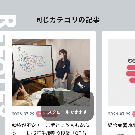
ELATES
同じカテゴリの記事
スクロールできます
2026.07.29
2026.07.29
作業療法科
東海医療科学
東海医療科学
東海医療科学
東海医療科学
勉強が不安！！苦手という人も安心
総合実習2期
専門学校
専門学校
専門学校
専門学校
☺ 1・2年生縦割り授業「OTち