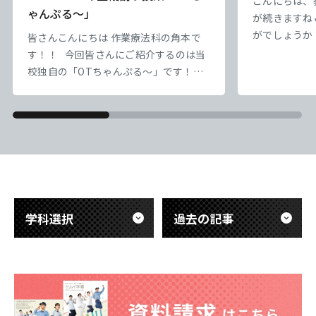
こんにちは、
ゃんぷる～」
が続きますね
東海歯科医療
東海歯科医療
東海歯科医療
東海歯科医療
がでしょうか
皆さんこんにちは 作業療法科の角本で
専門学校
専門学校
専門学校
専門学校
負けずにやっ
す！！ 今回皆さんにご紹介するのは当
なっていってい
校独自の「OTちゃんぷる～」です！！
｀) ） さ
東海医療工学
東海医療工学
東海医療工学
東海医療工学
本校では1・2年生の縦割り授業として
盤にかかって
「OTちゃんぷる～」という企画を実施
専門学校
専門学校
専門学校
専門学校
ろ、10日を
しています。 「OTちゃんぷる～」は、
かな） 実習
学年の枠を越えて交流しながら学び合う
一日一日を大
ことを目的とした取り組みです。 2年生
CLOSE
CLOSE
CLOSE
CLOSE
&nb
の先輩たちがリーダーとなり、1年生に
勉強を教えたり、チームでさまざまなイ
ベントに取り組んだり
学科選択
過去の記事