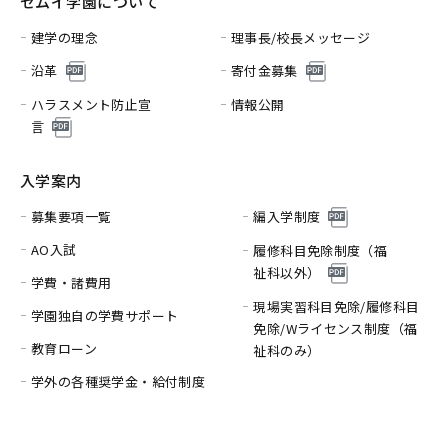
セムイ学園について
建学の理念
理事長/校長メッセージ
沿革
寄付金募集
ハラスメント防止宣
情報公開
言
入学案内
募集要項一覧
編入学制度
AO入試
履修科目免除制度（福
祉科以外）
学費・諸費用
現場実習科目免除/履修科目
学園独自の学費サポート
免除/
Wライセンス制度（福
教育ローン
祉科のみ）
学外の各種奨学金・給付制度