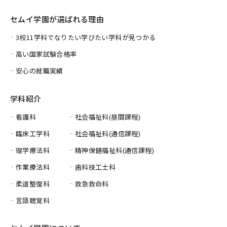
セムイ学園が選ばれる理由
3校11学科でなりたい学びたい学科が見つかる
高い国家試験合格率
安心の就職実績
学科紹介
看護科
社会福祉科(昼間課程)
臨床工学科
社会福祉科(通信課程)
理学療法科
精神保健福祉科(通信課程)
作業療法科
歯科技工士科
柔道整復科
救急救命科
言語聴覚科