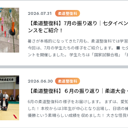
2026.07.31
柔道整復科
【柔道整復科】7月の振り返り｜七夕イベ
ンスをご紹介！
暑さが本格的になってきた7月も、柔道整復科では学
今回は、7月の学生たちの様子をご紹介します。 ■ 七
ントを開催しました。 学生たちは「国家試験合格」「
ごしたい」など、それぞれの目標や夢を短冊に書いて笹
いが集まり、学校全体が温かい雰囲気に包まれま
2026.06.30
柔道整復科
【柔道整復科】６月の振り返り｜柔道大会
6月の柔道整復科の様子をお届けします。 まずは、愛
した！ 本校からは3年生が中心となり出場し、日頃の
優勝という素晴らしい成績を収めました！ 大きな怪我
手一人ひとりの意識の高さの表れです。 来年度はさら