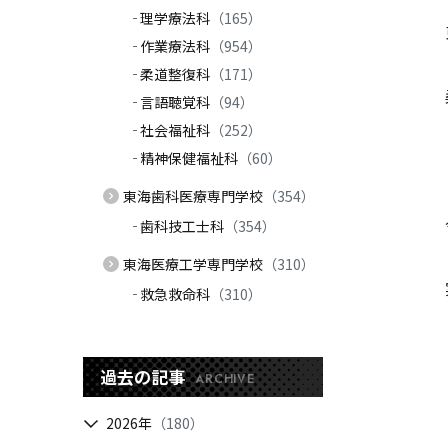
理学療法科
（165）
作業療法科
（954）
柔道整復科
（171）
言語聴覚科
（94）
社会福祉科
（252）
精神保健福祉科
（60）
東海歯科医療専門学校
（354）
歯科技工士科
（354）
東海医療工学専門学校
（310）
救急救命科
（310）
過去の記事
ARCHIVE
2026年
（180）