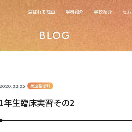
在校生の方へ
選ばれる理由
学科紹介
学校紹介
セム
選ばれる理由
学科紹介
学校紹介
セム
東海医療科学専門学校
BLOG
東海医療科学専門学校
東海歯科医療専門学校
東海歯科医療専門学校
東海医療工学専門学校
東海医療工学専門学校
2020.02.05
柔道整復科
1年生臨床実習その2