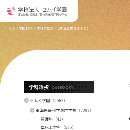
セムイ学園TOP
学科ブログ
1年生臨床実習その2
学科選択
CATEGORY
セムイ学園
（2963）
東海医療科学専門学校
（2297）
看護科
（42）
臨床工学科
（585）