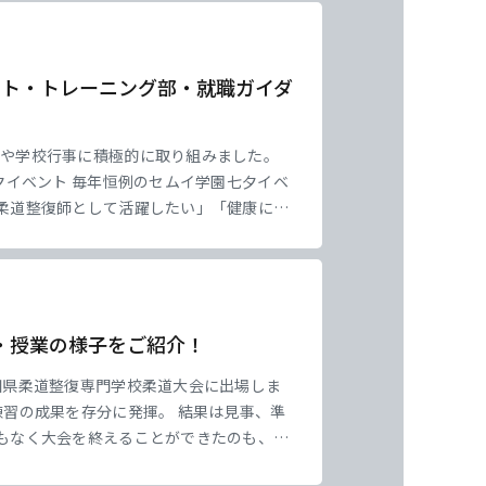
ント・トレーニング部・就職ガイダ
習や学校行事に積極的に取り組みました。
夕イベント 毎年恒例のセムイ学園七夕イベ
柔道整復師として活躍したい」「健康に過
に飾りました。 一人ひとりの前向きな想
・授業の様子をご紹介！
知県柔道整復専門学校柔道大会に出場しま
練習の成果を存分に発揮。 結果は見事、準
もなく大会を終えることができたのも、選
に上を目指し、優勝に向けて挑戦を続けて