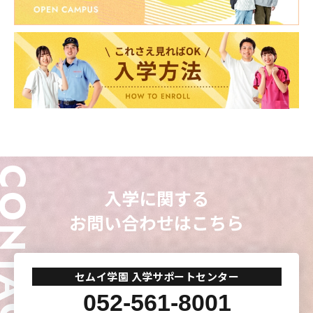
専門学校
専門学校
専門学校
専門学校
東海医療工学
東海医療工学
東海医療工学
東海医療工学
専門学校
専門学校
専門学校
専門学校
CLOSE
CLOSE
CLOSE
CLOSE
ONTACT
入学に関する
お問い合わせはこちら
セムイ学園 入学サポートセンター
052-561-8001