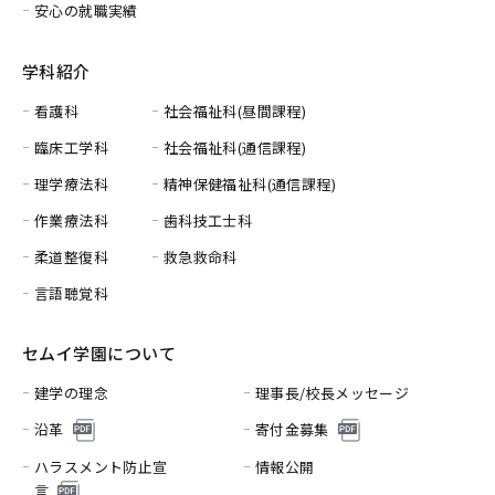
安心の就職実績
学科紹介
看護科
社会福祉科(昼間課程)
臨床工学科
社会福祉科(通信課程)
理学療法科
精神保健福祉科(通信課程)
作業療法科
歯科技工士科
柔道整復科
救急救命科
言語聴覚科
セムイ学園について
建学の理念
理事長/校長メッセージ
沿革
寄付金募集
ハラスメント防止宣
情報公開
言