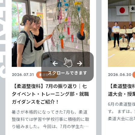
ELATES
スクロールできます
2026.07.31
2026.06.30
柔道整復科
【柔道整復科】7月の振り返り｜七
【柔道整復
夕イベント・トレーニング部・就職
道大会・授
ガイダンスをご紹介！
6月の柔道整
す。 まずは
暑さが本格的になってきた7月も、柔道
柔道大会に出
整復科では学習や学校行事に積極的に取
年生が中心と
り組みました。 今回は、7月の学生たち
成果を存分に
の様子をご紹介します。 ■ 七夕イベン