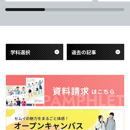
勝という素晴
ト 毎年恒例のセムイ学園七夕イベント
大きな怪我も
を開催しました。 学生たちは「国家試
きたのも、選
験合格」「柔道整復師として活躍した
の表れです。
い」「健康に過ごしたい」など、それぞ
し、優勝に向
れの目標や夢を短冊に書いて笹に飾りま
す！ 授業の
した。 一人ひとりの前向きな想いが集
まり、学校全体が温かい雰囲気に包まれ
学科選択
過去の記事
ま
東海医療科学
東海医療科学
東海医療科学
東海医療科学
専門学校
専門学校
専門学校
専門学校
東海歯科医療
東海歯科医療
東海歯科医療
東海歯科医療