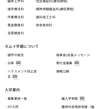
臨床工学科
社会福祉科(通信課程)
理学療法科
精神保健福祉科(通信課程)
作業療法科
歯科技工士科
柔道整復科
救急救命科
言語聴覚科
セムイ学園について
建学の理念
理事長/校長メッセージ
沿革
寄付金募集
ハラスメント防止宣
情報公開
言
入学案内
募集要項一覧
編入学制度
AO入試
履修科目免除制度（福