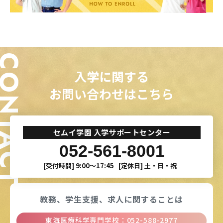
ONTACT
入学に関する
お問い合わせはこちら
セムイ学園 入学サポートセンター
052-561-8001
[受付時間]
9:00〜17:45
[定休日]
土・日・祝
教務、学生支援、
求人に関することは
東海医療科学専門学校
：
052-588-2977