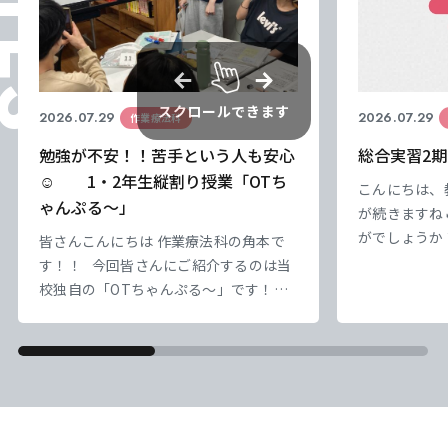
スクロールできます
2026.07.29
2026.07.29
作業療法科
勉強が不安！！苦手という人も安心
総合実習2期
☺ 1・2年生縦割り授業「OTち
こんにちは、
ゃんぷる～」
が続きますね
がでしょうか
皆さんこんにちは 作業療法科の角本で
負けずにやっ
す！！ 今回皆さんにご紹介するのは当
なっていってい
校独自の「OTちゃんぷる～」です！！
｀) ） さ
本校では1・2年生の縦割り授業として
盤にかかって
「OTちゃんぷる～」という企画を実施
ろ、10日を
しています。 「OTちゃんぷる～」は、
かな） 実習
学年の枠を越えて交流しながら学び合う
一日一日を大
ことを目的とした取り組みです。 2年生
&nb
の先輩たちがリーダーとなり、1年生に