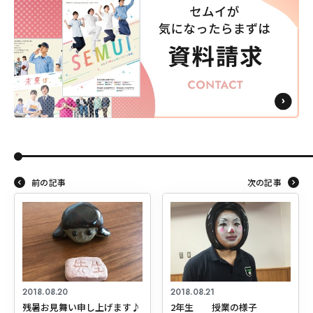
前の記事
次の記事
東海医療科学
東海医療科学
東海医療科学
東海医療科学
専門学校
専門学校
専門学校
専門学校
東海歯科医療
東海歯科医療
東海歯科医療
東海歯科医療
専門学校
専門学校
専門学校
専門学校
2018.08.20
2018.08.21
残暑お見舞い申し上げます♪
2年生 授業の様子
東海医療工学
東海医療工学
東海医療工学
東海医療工学