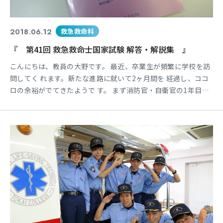
2018.06.12
救急救命科
『 第41回 救急救命士国家試験 解答・解説集 』
こんにちは、教員の大野です。 最近、卒業生が頻繁に学校を訪
問してく れます。新たな進路に就いて2ヶ月間を 経過し、ココ
ロの余裕がでてきたようで す。 まず消防官・自衛官の1年目は
怒られて もケガだけはしないように心掛けてほし いです。 先
日、本校の書籍販売に来て頂いている 本屋さんより「第41回
救急救命士国家 試験 解答・解説集」を購入しました！ 改めて
確認してみると・・・