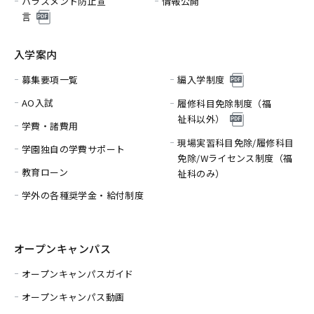
ハラスメント防止宣
情報公開
言
入学案内
募集要項一覧
編入学制度
AO入試
履修科目免除制度（福
祉科以外）
学費・諸費用
現場実習科目免除/履修科目
学園独自の学費サポート
免除/
Wライセンス制度（福
教育ローン
祉科のみ）
学外の各種奨学金・給付制度
オープンキャンパス
オープンキャンパスガイド
オープンキャンパス動画