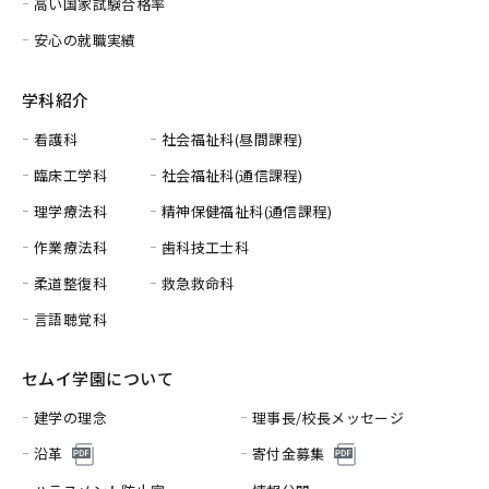
高い国家試験合格率
安心の就職実績
学科紹介
看護科
社会福祉科(昼間課程)
臨床工学科
社会福祉科(通信課程)
理学療法科
精神保健福祉科(通信課程)
作業療法科
歯科技工士科
柔道整復科
救急救命科
言語聴覚科
セムイ学園について
建学の理念
理事長/校長メッセージ
沿革
寄付金募集