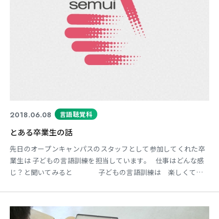
東海医療科学
東海医療科学
東海医療科学
東海医療科学
専門学校
専門学校
専門学校
専門学校
東海歯科医療
東海歯科医療
東海歯科医療
東海歯科医療
2018.06.08
言語聴覚科
専門学校
専門学校
専門学校
専門学校
とある卒業生の話
東海医療工学
東海医療工学
東海医療工学
東海医療工学
先日のオープンキャンパスのスタッフとして参加してくれた卒
専門学校
専門学校
専門学校
専門学校
業生は 子どもの言語訓練を担当しています。 仕事はどんな感
じ？と聞いてみると 子どもの言語訓練は 楽しくて癒
される面も多いです。 子どもと電車やままごとなどで
ごっこ遊びをしながら、 人とやりとりすることを育てて
CLOSE
CLOSE
CLOSE
CLOSE
います。 子どもと同じくらい、もしくはそれ以上に楽し
みながら やりがいを