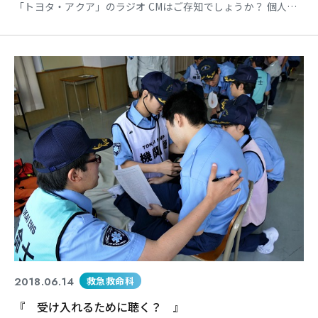
「トヨタ・アクア」のラジオ CMはご存知でしょうか？ 個人的
にはスゴくセンスがあり、大好き なCMでもあります！！ 「ア
クマ！」のラジオCMです！笑 「スゴい！」と感じることが身
近にあり 嬉しく感じています。 本校の1年生のモチベーション
がスゴい です！ その内容ですが・・・
2018.06.14
救急救命科
『 受け入れるために聴く？ 』