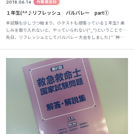
2018.06.14
作業療法科
１年生(^^♪リフレッシュ バルバレー part①
本試験も少しづつ始まり、小テストも頑張っている１年生‼ 楽
しみを取り入れないと、やっていられない(*_*)ということで…
先日、リフレッシュとしてバルバレー大会をしました( *´艸｀)
日時が決まってから、クラス内で計画を立てている様子…♪ チ
ームを作る際には、室長が中心となり『なるべく色々な人と交
流を深めたい』 という意向から、普段あまり話をしていない人
とグループを作れるように 試