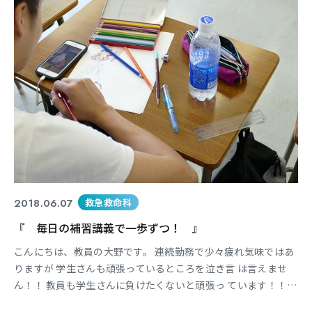
2018.06.07
救急救命科
『 毎日の補習講義で一歩ずつ！ 』
こんにちは、教員の大野です。 連続勤務で少々疲れ気味ではあ
りますが 学生さんも頑張っているところを泣き言 は言えませ
ん！！ 教員も学生さんに負けたくないと頑張っ ています！！
頑張っている主体である学生さんではあ りますが、1年生は入