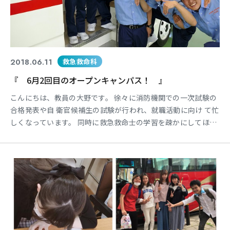
2018.06.11
救急救命科
『 6月2回目のオープンキャンパス！ 』
こんにちは、教員の大野です。 徐々に消防機関での一次試験の
合格発表や自 衛官候補生の試験が行われ、就職活動に向け て忙
しくなっています。 同時に救急救命士の学習を疎かにしてほし
く ないです。 早速ではありますが、今週末の6月17日は本 校で
オープンキャンパスが開催されます。 6月からAO入学試験のエ
ントリーが開始され て出願状況も良好ですが・・・