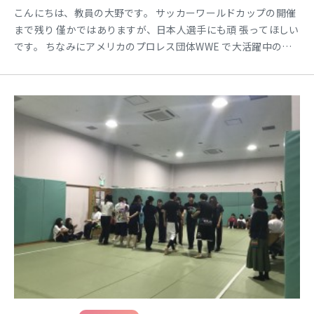
こんにちは、教員の大野です。 サッカーワールドカップの開催
まで残り 僅かではありますが、日本人選手にも頑 張ってほしい
です。 ちなみにアメリカのプロレス団体WWE で大活躍中の日
本人選手を皆さまはご存 知ですか？ 一度、ご覧ください！！
＊ プロレス大好き教員です！！ 本校の学生さんたちも頑張って
いますが 1～2年生に共通することとして「聴く」 ことの重要
性についてイロイロな視点で 伝えています。