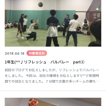
2018.06.18
作業療法科
1年生(^^♪リフレッシュ バルバレー part②
前回のブログでお伝えしましたが、リフレッシュでバルバレー
をしました。 今回は、試合の模様をお伝えします!(^^)! 制限時
間での試合となりました。７分間で点数の多いチームの勝ち！
ボールが上手く飛ばない、、、レシーブをしても思った所へい
かない、、、 ワイワイと声も出しつつ、点数が入ると一気に盛
り上がります(^^♪ あらあら？余裕のポーズ（笑） 楽しそうで
す～♪♪♪ クラスの中で一番のチームが、教員