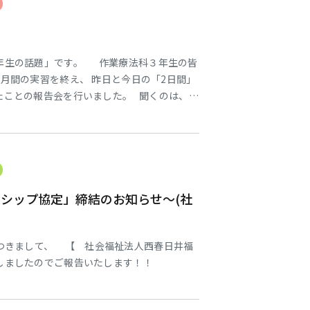
年生の話題」です。 作業療法科３年生の皆
月間の実習を終え、 昨日と今日の「2日間」
たことの報告会を行いました。 聞くのは、後
堂に３学年全員が集まり、３年生が一人ずつ、
談を交え 実習で経験した出来事や、自分が深
ナーシップ協定」締結のお知らせ～(社
につきまして、 【 社会福祉法人西春日井福
結しましたのでご報告いたします！！