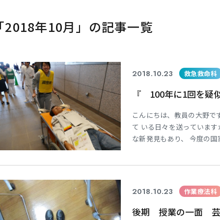
｢2018年10月」の記事一覧
2018.10.23
救急救命科
『 100年に1回を疑
こんにちは、教員の大野で
て いる日々を送っています
な新発見もあり、 今度の国
事ではありますが1年生が愛
る 集団災害訓練」の傷病者
大規模災害は100年に1回
2018.10.23
作業療法科
後期 授業の一面 芸術