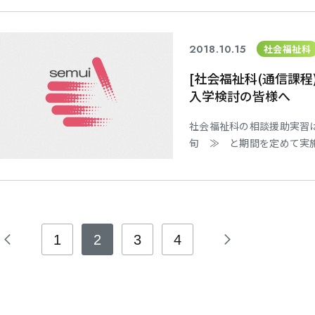
が、じつは過去に掲 載させ
イクして掲載させて頂きた
2018.10.15
社会福祉科
[社会福祉科(通信課程
入学検討の皆様へ
社会福祉科の相談援助実習は
旬 ≫ と期間を定めて実
1
2
3
4