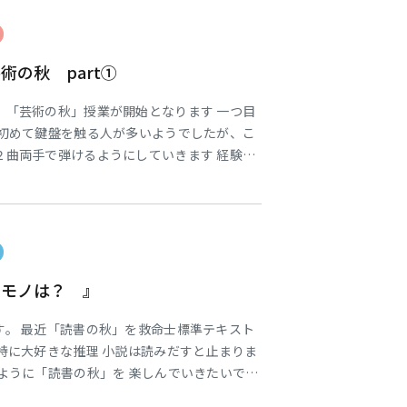
の秋 part①
東海医療工学
東海医療工学
東海医療工学
東海医療工学
、「芸術の秋」授業が開始となります 一つ目
専門学校
専門学校
専門学校
専門学校
 初めて鍵盤を触る人が多いようでしたが、こ
２曲両手で弾けるようにしていきます 経験者
^♪ 老年期分野でこのような曲を弾いて皆が
すね～ 寒河江先生も一生懸命教えてくれま
 作業療法科 ２年生担任 角本
）モノは？ 』
す。 最近「読書の秋」を救命士標準テキスト
特に大好きな推理 小説は読みだすと止まりま
ように「読書の秋」を 楽しんでいきたいで
あれ？」と思われる 方もいると思いました