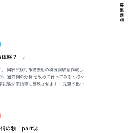
募集要項
似体験？ 』
す。 国家試験対策講義用の模擬試験を作成し
が、過去問の分析 を改めて行ってみると様々
家試験対策指導に反映させます！ 先週の出来
知 医科大病院におきまして「病院内におけ
ボランティアとし て参加しました。 一般的に
の頻度 で発生すると言われていますが
の秋 part③