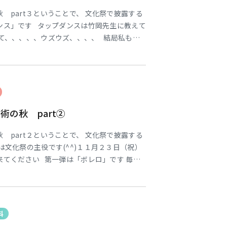
 part３ということで、 文化祭で披露する
ンス」です タップダンスは竹岡先生に教えて
いて、、、、、ウズウズ、、、、 結局私もタ
た（笑） しかし実際に行ってみると 本当に
ダンスはとてもカッコイイですね～ 皆さん大
ね～ &
の秋 part②
 part２ということで、 文化祭で披露する
は文化祭の主役です(^^)１１月２３日（祝）
来てください 第一弾は「ボレロ」です 毎年
を与えています ソロから始まり、最後には群
迫力を感じます 教えて頂くのは松宮先生です
生懸命に
科