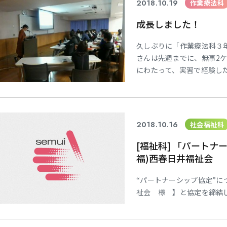
2018.10.19
作業療法科
成長しました！
久しぶりに「作業療法科３
さんは先週までに、無事2ケ
にわたって、実習で経験し
輩の１～２年生です。 講
緊張しながらも自分の体験
めた知見な
2018.10.16
社会福祉科
[福祉科] 「パート
福)西春日井福祉会
“パートナーシップ協定”
祉会 様 】と協定を締