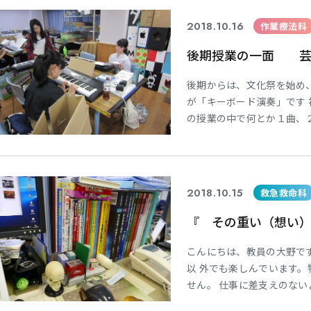
2018.10.16
作業療法科
後期授業の一面 芸術
学
学
学
学
東海歯科医療
東海歯科医療
東海歯科医療
東海歯科医療
後期からは、文化祭を始め
専門学校
専門学校
専門学校
専門学校
が「キーボード演奏」です
の授業の中で何とか１曲、
が先生役で教えています(^
歌ってくれたら、嬉しいで
す！！ 発表まで頑張れ！！
CLOSE
CLOSE
CLOSE
CLOSE
2018.10.15
救急救命科
『 その重い（想い
こんにちは、教員の大野で
以 外でも楽しんでいます。
せん。 仕事に差支えのない
す。 このブログの題名を「