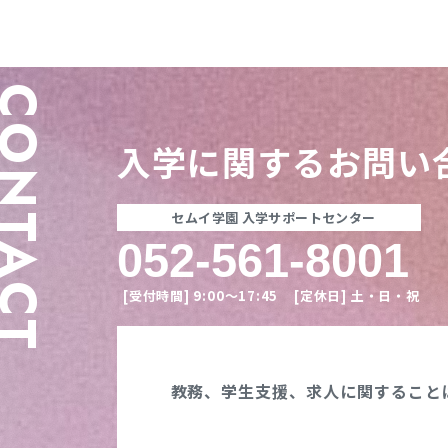
ONTACT
入学に関する
お問い
セムイ学園 入学サポートセンター
052-561-8001
[受付時間]
9:00〜17:45
[定休日]
土・日・祝
教務、学生支援、
求人に関すること