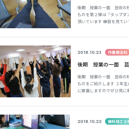
後期 授業の一面 芸術の秋
ものを第２弾は「タップダ
頂いています 練習を見て
ップシューズを履いてみまし
難しいんです（笑） タップ
変ですががんばってください
2018.10.23
作業療法科
後期 授業の一面 芸術
後期 授業の一面 芸術の秋
ものをご紹介します ２年生
に披露しますのでぜひ見に
このボレロは見る人に感動
舞となりその光景はやはり
本番まであと一ヶ月！！一
2018.10.22
歯科技工士