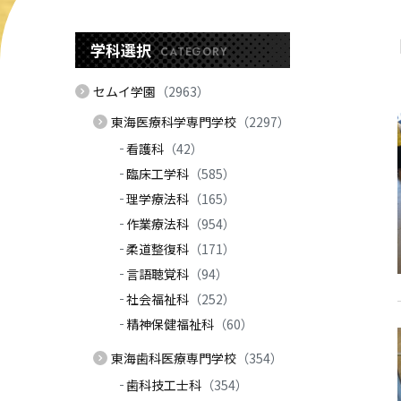
学科選択
CATEGORY
セムイ学園
（2963）
東海医療科学専門学校
（2297）
看護科
（42）
臨床工学科
（585）
理学療法科
（165）
作業療法科
（954）
柔道整復科
（171）
言語聴覚科
（94）
社会福祉科
（252）
精神保健福祉科
（60）
東海歯科医療専門学校
（354）
歯科技工士科
（354）