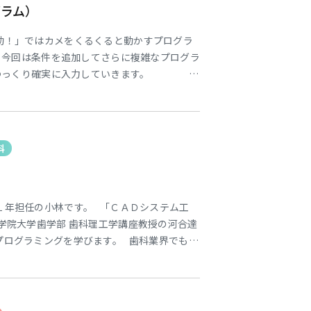
グラム）
動！」ではカメをくるくると動かすプログラ
 今回は条件を追加してさらに複雑なプログラ
はゆっくり確実に入力していきます。 プ
. &nbs
科
１年担任の小林です。 「ＣＡＤシステム工
学院大学歯学部 歯科理工学講座教授の河合達
プログラミングを学びます。 歯科業界でもコ
機械で加工するＣＡＤ/ＣＡＭシステムの技術
ラムによって機械がどのように動くのか、基礎
今回