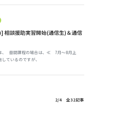
て頂きましたブログの題名です。 今回はリメ
いと 思いますが・・・
)] 相談援助実習開始(通信生)＆通信
、 昼間課程の場合は、≪ 7月～8月上
施しているのですが、
2/4 全32記事