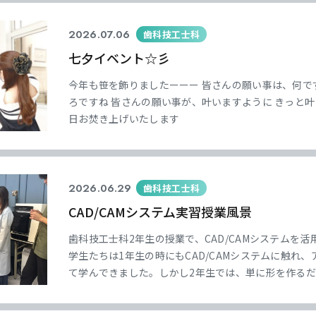
2026.07.06
歯科技工士科
七夕イベント☆彡
今年も笹を飾りましたーーー 皆さんの願い事は、何で
ろですね 皆さんの願い事が、叶いますように きっと
日お焚き上げいたします
2026.06.29
歯科技工士科
CAD/CAMシステム実習授業風景
歯科技工士科2年生の授業で、CAD/CAMシステムを
学生たちは1年生の時にもCAD/CAMシステムに触れ
て学んできました。しかし2年生では、単に形を作る
み合わせ（咬合）の確認や調整まで含めた、より実践的
では、学生自身がワックスアップした模型を