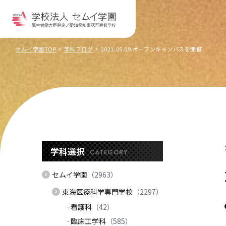
セムイ学園TOP
学科ブログ
2021.05.09.オープンキャンパスを開催
学科選択
CATEGORY
セムイ学園
（2963）
東海医療科学専門学校
（2297）
看護科
（42）
臨床工学科
（585）