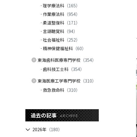
理学療法科
（165）
作業療法科
（954）
柔道整復科
（171）
言語聴覚科
（94）
社会福祉科
（252）
精神保健福祉科
（60）
東海歯科医療専門学校
（354）
歯科技工士科
（354）
東海医療工学専門学校
（310）
救急救命科
（310）
過去の記事
ARCHIVE
2026年
（180）