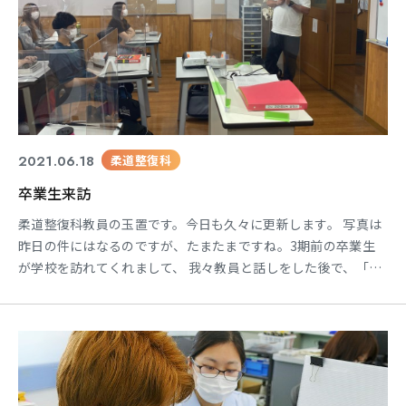
2021.06.18
柔道整復科
卒業生来訪
柔道整復科教員の玉置です。今日も久々に更新します。 写真は
昨日の件にはなるのですが、たまたまですね。3期前の卒業生
が学校を訪れてくれまして、 我々教員と話しをした後で、「折
角だから後輩に何か喋ってくれないか？」と尋ねたところ了承
を得られたので 喋ってもらいました。 最初はお互いに固いです
ねぇ…色々と思い出だったり成功例や失敗談を語ってくれまし
た。 ケンドーコバヤシの様なバリトンボイスで話してました