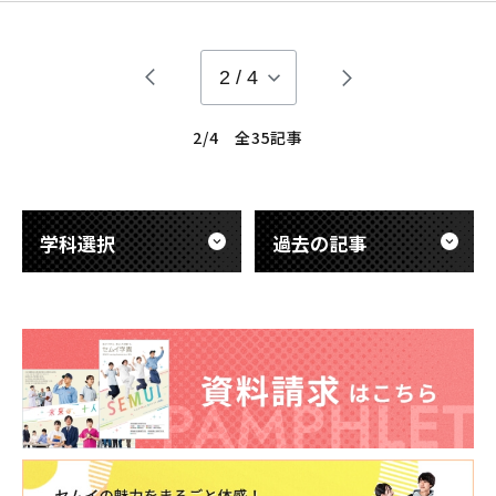
したことがありますが、消火器も時代とともに進化してまし
た！ 晴天だと避難袋の使用を実際に体験をするのですが、あい
にく雨が一日降り続いていた日でした・・・。（翌日は見事に
2
/
4
2/4 全35記事
学科選択
過去の記事