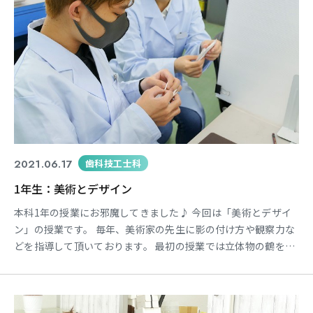
東海医療科学
東海医療科学
東海医療科学
東海医療科学
専門学校
専門学校
専門学校
専門学校
東海歯科医療
東海歯科医療
東海歯科医療
東海歯科医療
2021.06.17
歯科技工士科
専門学校
専門学校
専門学校
専門学校
1年生：美術とデザイン
東海医療工学
東海医療工学
東海医療工学
東海医療工学
本科1年の授業にお邪魔してきました♪ 今回は「美術とデザイ
専門学校
専門学校
専門学校
専門学校
ン」の授業です。 毎年、美術家の先生に影の付け方や観察力な
どを指導して頂いております。 最初の授業では立体物の鶴を折
り、平面の画用紙にデッサンをする授業で鶴を折るところから
スタートしました。久しぶりの学生もいれば、初めての学生も
CLOSE
CLOSE
CLOSE
CLOSE
いてお互いに教えあいながら折る姿を見れました♪ ↑カメラを
向けたらサービスショットをくれました☺ また、最後の授業