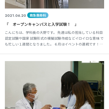
2021.06.20
救急救命科
『 オープンキャンパスと入学試験！ 』
こんにちは、学科長の大野です。 先週は私の担当している科目
認定試験や国家 試験形式の模擬試験作成などイロイロな意味 で
も忙しい１週間となりました。 ６月はイベントの連続です！！
体調管理にも十分に注意して対応していきた いです！！ 本日は
オープンキャンパスと第１期第１回Ａ Ｏ入学試験エントリーの
面接試験を実施して います。 オープンキャンパスは新型コロナ
ウイルス感 染症の拡大防止を努め、１年生の学