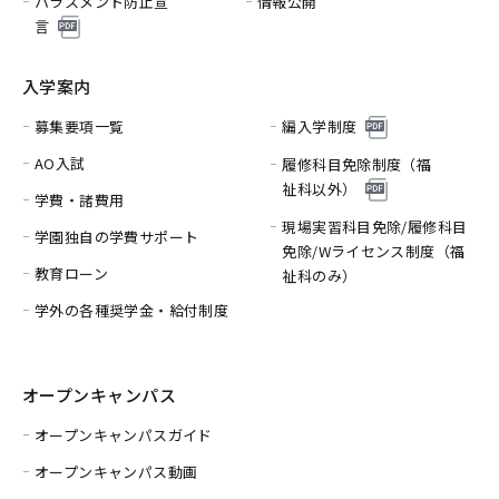
ハラスメント防止宣
情報公開
言
入学案内
募集要項一覧
編入学制度
AO入試
履修科目免除制度（福
祉科以外）
学費・諸費用
現場実習科目免除/履修科目
学園独自の学費サポート
免除/
Wライセンス制度（福
教育ローン
祉科のみ）
学外の各種奨学金・給付制度
オープンキャンパス
オープンキャンパスガイド
オープンキャンパス動画