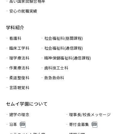
高い国家試験合格率
安心の就職実績
学科紹介
看護科
社会福祉科(昼間課程)
臨床工学科
社会福祉科(通信課程)
理学療法科
精神保健福祉科(通信課程)
作業療法科
歯科技工士科
柔道整復科
救急救命科
言語聴覚科
セムイ学園について
建学の理念
理事長/校長メッセージ
沿革
寄付金募集