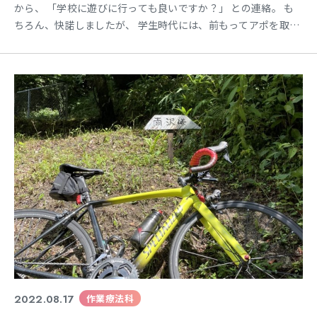
から、 「学校に遊びに行っても良いですか？」 との連絡。 も
ちろん、快諾しましたが、 学生時代には、前もってアポを取る
ことなんて考えられなかった子たちなのに・・・。 社会に出る
と違うんですね🤩 学校に遊びに来てくれた時も、 教員と国家試
験勉強中の学生への差し入れ・・・🍴。 ここでも、社会人とし
て気遣いができるようになったんだなと・・・。
2022.08.17
作業療法科