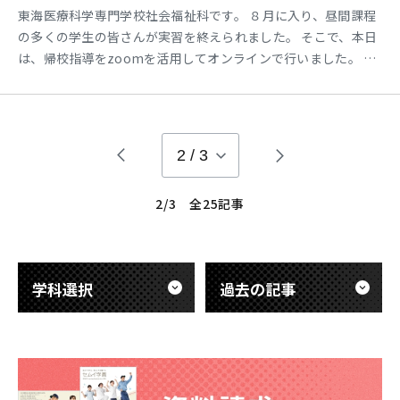
東海医療科学専門学校社会福祉科です。 ８月に入り、昼間課程
の多くの学生の皆さんが実習を終えられました。 そこで、本日
は、帰校指導をzoomを活用してオンラインで行いました。 全
体での説明の後に、グループに分かれて、実習の中での学びや
気付きをキーワードとして共有しました。 そのあとは、出した
キーワードをまとめ、全体の場で共有しました。 各分野での学
びやそれぞれの視点での違いを共有することによって、自
2
/
3
2/3 全25記事
学科選択
過去の記事