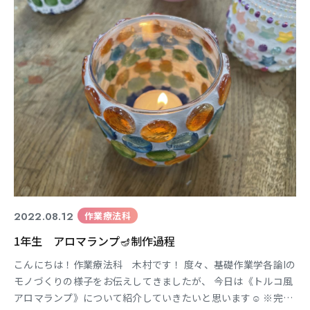
なって臨床医学系の科目や 評価・分析・治療にま
東海医療科学
東海医療科学
東海医療科学
東海医療科学
専門学校
専門学校
専門学校
専門学校
東海歯科医療
東海歯科医療
東海歯科医療
東海歯科医療
専門学校
専門学校
専門学校
専門学校
2022.08.12
作業療法科
1年生 アロマランプ🪔制作過程
東海医療工学
東海医療工学
東海医療工学
東海医療工学
専門学校
専門学校
専門学校
専門学校
こんにちは！作業療法科 木村です！ 度々、基礎作業学各論Iの
モノづくりの様子をお伝えしてきましたが、 今日は《トルコ風
アロマランプ》について紹介していきたいと思います☺︎ ※完成