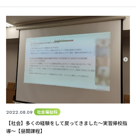
イメージ
CLOSE
CLOSE
CLOSE
CLOSE
=================================================
=== まずは、グラスに貼るアイテム探し・・・ 沢山のビーズや
おはじきから 自分の好みのものを選んでいきます。 沢
2022.08.09
社会福祉科
【社会】多くの経験をして戻ってきました～実習帰校指
導～【昼間課程】