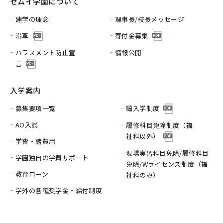
セムイ学園について
建学の理念
理事長/校長メッセージ
沿革
寄付金募集
ハラスメント防止宣
情報公開
言
入学案内
募集要項一覧
編入学制度
AO入試
履修科目免除制度（福
祉科以外）
学費・諸費用
現場実習科目免除/履修科目
学園独自の学費サポート
免除/
Wライセンス制度（福
教育ローン
祉科のみ）
学外の各種奨学金・給付制度