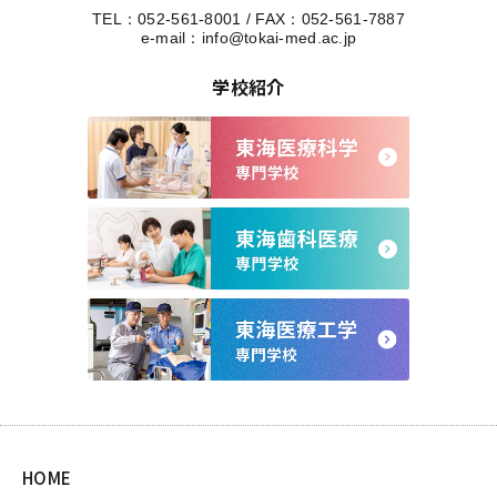
TEL：
052-561-8001
/
FAX：052-561-7887
e-mail：
info@tokai-med.ac.jp
学校紹介
HOME