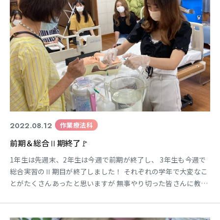
2022.08.12
作業療法科
前期＆総合Ⅱ期終了🚩
1年生は先週末、2年生は今週で前期が終了し、 3年生も今週で
総合実習のⅡ期目が終了しました！ それぞれの学年で大変なこ
とがたくさんあったと思いますが 無事やり切った皆さんに教員
一同👏👏👏です！ ＊ ＊ ＊ ＊ ＊ ＊ ＊ ＊ ＊ ＊
＊ ＊ 2年生の前期はというと・・・ 1年次の基礎医学の科目
も 初めて耳にする言葉ばかりで大変な1年でしたが、 2年生に