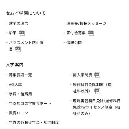
セムイ学園について
建学の理念
理事長/校長メッセージ
沿革
寄付金募集
ハラスメント防止宣
情報公開
言
入学案内
募集要項一覧
編入学制度
AO入試
履修科目免除制度（福
祉科以外）
学費・諸費用
現場実習科目免除/履修科目
学園独自の学費サポート
免除/
Wライセンス制度（福
教育ローン
祉科のみ）
学外の各種奨学金・給付制度