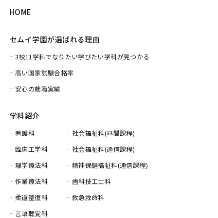
HOME
セムイ学園が選ばれる理由
3校11学科でなりたい学びたい学科が見つかる
高い国家試験合格率
安心の就職実績
学科紹介
看護科
社会福祉科(昼間課程)
臨床工学科
社会福祉科(通信課程)
理学療法科
精神保健福祉科(通信課程)
作業療法科
歯科技工士科
柔道整復科
救急救命科
言語聴覚科