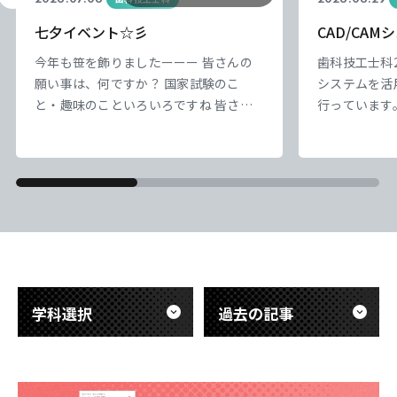
七夕イベント☆彡
CAD/CA
今年も笹を飾りましたーーー 皆さんの
歯科技工士科2
願い事は、何ですか？ 国家試験のこ
システムを活
と・趣味のこといろいろですね 皆さん
行っています
の願い事が、叶いますように きっと叶
もCAD/CA
うと思います 願いがこもった短冊は、
技工とデジタ
後日お焚き上げいたします
できました。
東海医療科学
東海医療科学
東海医療科学
東海医療科学
を作るだけで
専門学校
専門学校
専門学校
専門学校
必要な咬み合
まで含めた、
んでいます。
東海歯科医療
東海歯科医療
東海歯科医療
東海歯科医療
身がワックス
専門学校
専門学校
専門学校
専門学校
学科選択
過去の記事
東海医療工学
東海医療工学
東海医療工学
東海医療工学
専門学校
専門学校
専門学校
専門学校