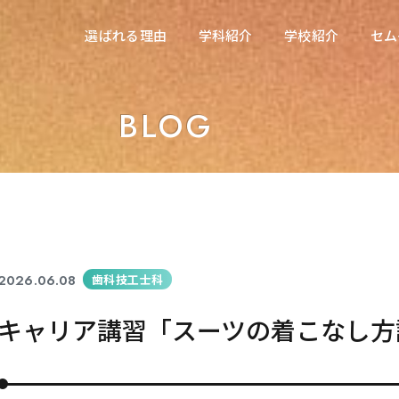
在校生の方へ
選ばれる理由
学科紹介
学校紹介
セム
選ばれる理由
学科紹介
学校紹介
セム
東海医療科学専門学校
東海医療科学専門学校
BLOG
東海歯科医療専門学校
東海歯科医療専門学校
東海医療工学専門学校
東海医療工学専門学校
2026.06.08
歯科技工士科
キャリア講習「スーツの着こなし方