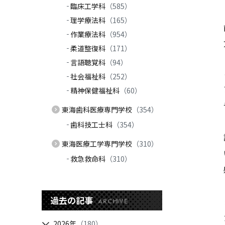
臨床工学科
（585）
理学療法科
（165）
作業療法科
（954）
柔道整復科
（171）
言語聴覚科
（94）
社会福祉科
（252）
精神保健福祉科
（60）
東海歯科医療専門学校
（354）
歯科技工士科
（354）
東海医療工学専門学校
（310）
救急救命科
（310）
過去の記事
ARCHIVE
2026年
（180）