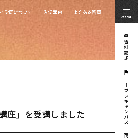
卒業生の方へ
採用担当者の方へ
留学生の方へ
イ学園について
入学案内
よくある質問
イ学園について
入学案内
よくある質問
MENU
資料請求
オープンキャンパス
講座」を受講しました