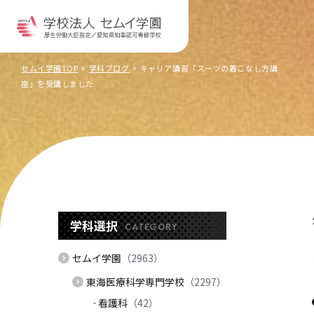
セムイ学園TOP
学科ブログ
キャリア講習「スーツの着こなし方講
座」を受講しました
学科選択
CATEGORY
セムイ学園
（2963）
東海医療科学専門学校
（2297）
看護科
（42）