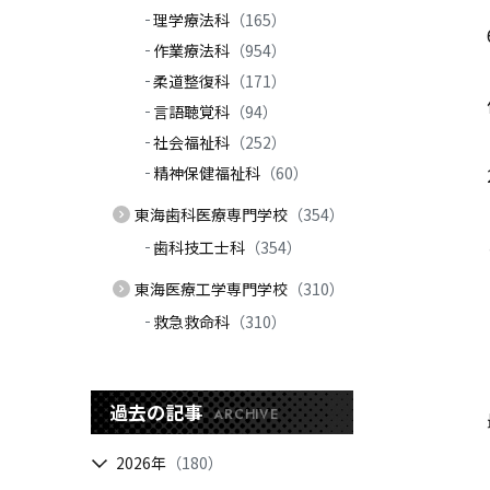
理学療法科
（165）
作業療法科
（954）
柔道整復科
（171）
言語聴覚科
（94）
社会福祉科
（252）
精神保健福祉科
（60）
東海歯科医療専門学校
（354）
歯科技工士科
（354）
東海医療工学専門学校
（310）
救急救命科
（310）
過去の記事
ARCHIVE
2026年
（180）