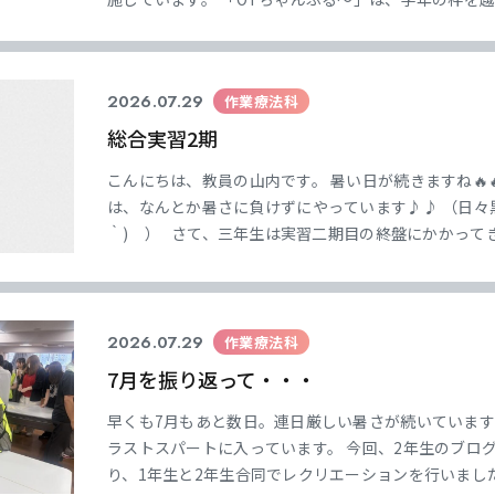
した取り組みです。 2年生の先輩たちがリーダーとな
ざまなイベントに取り組んだり
2026.07.29
作業療法科
総合実習2期
こんにちは、教員の山内です。 暑い日が続きますね🔥
は、なんとか暑さに負けずにやっています♪♪ （日々黒
｀) ） さて、三年生は実習二期目の終盤にかかってき
人も多いんじゃないかな） 実習地で学び残しの無いよ
ね！ &nb
2026.07.29
作業療法科
7月を振り返って・・・
早くも7月もあと数日。連日厳しい暑さが続いていま
ラストスパートに入っています。 今回、2年生のブログ
り、1年生と2年生合同でレクリエーションを行いまし