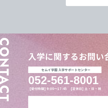
ONTACT
入学に関する
お問い
セムイ学園 入学サポートセンター
052-561-8001
[受付時間]
9:00〜17:45
[定休日]
土・日・祝