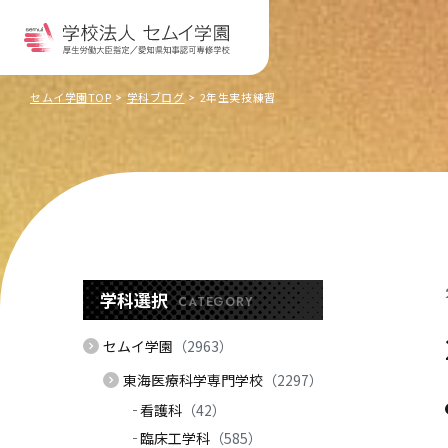
セムイ学園TOP
学科ブログ
2年生実技練習
学科選択
CATEGORY
セムイ学園
（2963）
東海医療科学専門学校
（2297）
看護科
（42）
臨床工学科
（585）