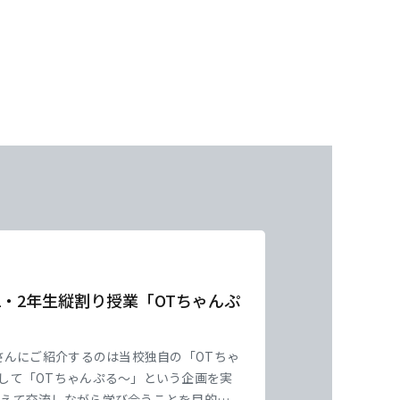
東海医療工学
東海医療工学
東海医療工学
東海医療工学
専門学校
専門学校
専門学校
専門学校
・2年生縦割り授業「OTちゃんぷ
さんにご紹介するのは当校独自の「OTちゃ
として「OTちゃんぷる～」という企画を実
越えて交流しながら学び合うことを目的と