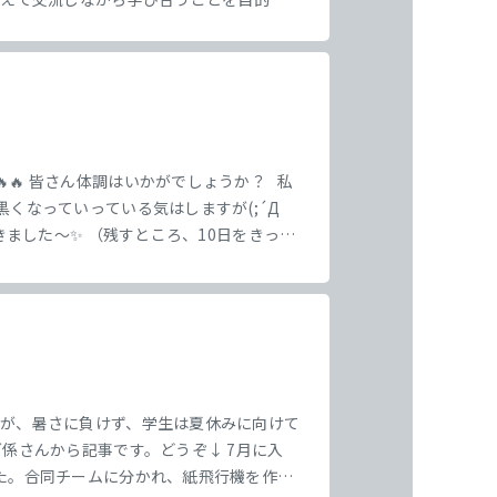
り、1年生に勉強を教えたり、チームでさま
🔥 皆さん体調はいかがでしょうか？ 私
くなっていっている気はしますが(;´Д
ました～✨ （残すところ、10日をきった
うに 一日一日を大切に過ごしてください
すが、暑さに負けず、学生は夏休みに向けて
係さんから記事です。どうぞ↓ 7月に入
た。合同チームに分かれ、紙飛行機を作っ