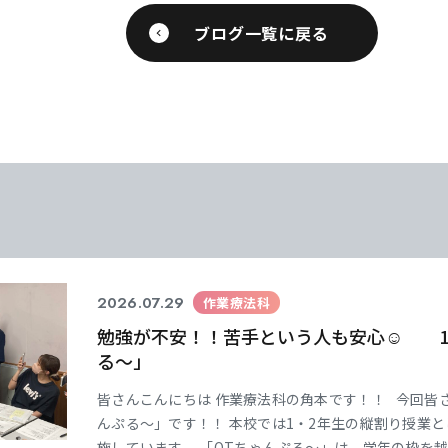
ブログ一覧に戻る
学
学
学
学
東海歯科医療
東海歯科医療
東海歯科医療
東海歯科医療
専門学校
専門学校
専門学校
専門学校
CLOSE
CLOSE
CLOSE
CLOSE
2026.07.29
作業療法科
勉強が不安！！苦手という人も安心☺ 1
る～」
皆さんこんにちは 作業療法科の角本です！！ 今回皆
んぷる～」です！！ 本校では1・2年生の縦割り授業
施しています。 「OTちゃんぷる～」は、学年の枠を