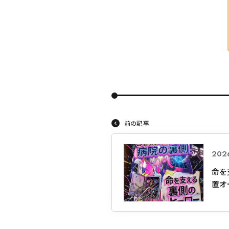
前の記事
202
命を
置オ