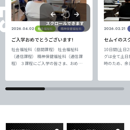
スクロールできます
2026.04.02
2026.02.21
社会福祉科
精神保健福祉科
ご入学おめでとうございます!
セムイのス
社会福祉科（昼間課程） 社会福祉科
10日間(土日
（通信課程） 精神保健福祉科（通信課
グは全て土日
程） ３課程にご入学の皆さま、おめで
時のため、余
とうございます㊗️ そして、本校・本学
できます! さ
科を選んでくださり、ありがとうござい
程とB日程の
ます! 楽しもうね。 一歩踏み出した今日
参加日程を選
が一番若い日
医療科学専門