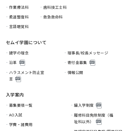
作業療法科
歯科技工士科
柔道整復科
救急救命科
言語聴覚科
セムイ学園について
建学の理念
理事長/校長メッセージ
沿革
寄付金募集
ハラスメント防止宣
情報公開
言
入学案内
募集要項一覧
編入学制度
AO入試
履修科目免除制度（福
祉科以外）
学費・諸費用