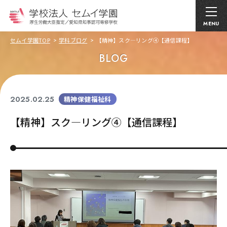
MENU
セムイ学園TOP
学科ブログ
【精神】スク―リング④【通信課程】
BLOG
2025.02.25
精神保健福祉科
【精神】スク―リング④【通信課程】