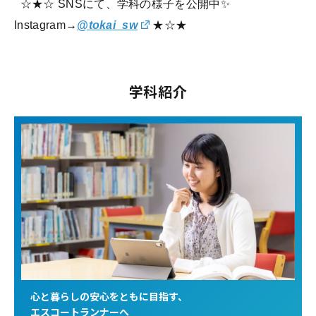
☆★☆ SNSにて、学科の様子を公開中✨
Instagram→
@tokai_sw
★☆★
学科紹介
心と暮らしの安心をともに目指す、
エスコートランナーへ