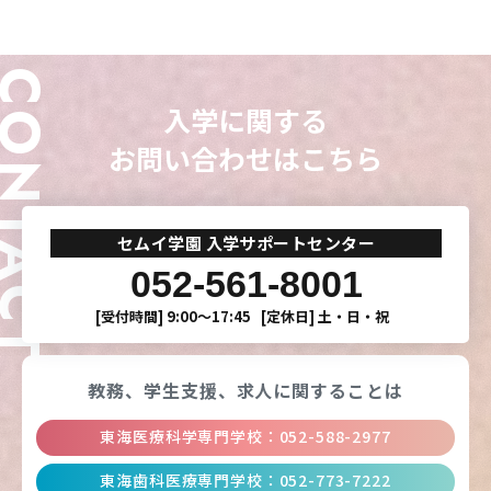
ONTACT
CLOSE
CLOSE
CLOSE
CLOSE
入学に関する
お問い合わせはこちら
セムイ学園 入学サポートセンター
052-561-8001
[受付時間]
9:00〜17:45
[定休日]
土・日・祝
教務、学生支援、
求人に関することは
東海医療科学専門学校
：
052-588-2977
東海歯科医療専門学校
：
052-773-7222