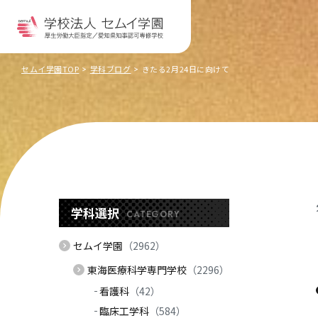
セムイ学園TOP
学科ブログ
きたる2月24日に向けて
学科選択
CATEGORY
セムイ学園
（2962）
東海医療科学専門学校
（2296）
看護科
（42）
臨床工学科
（584）