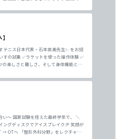
方が対象となるスポーツなのか ・試合の進
】
すテニス日本代表・石本直美先生✨ をお招
いすの試乗 ✅ラケットを使った操作体験 ✅
ツの楽しさと難しさ、そして身体機能との
も、最後には笑顔でラリーにチャレンジ！
学び合い～ 国家試験を控えた最終学年で、 ＼
イングディスクでアイスブレイク🥏 笑顔が
 → OTへ 「整形外科分野」をレクチャー