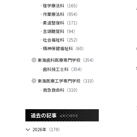
理学療法科
（165）
作業療法科
（954）
柔道整復科
（171）
言語聴覚科
（94）
社会福祉科
（252）
精神保健福祉科
（60）
東海歯科医療専門学校
（354）
歯科技工士科
（354）
東海医療工学専門学校
（310）
救急救命科
（310）
過去の記事
ARCHIVE
2026年
（179）