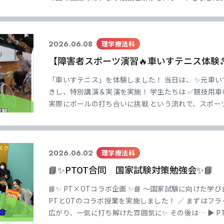
は、 ・ボッチャとはどのような競技か ・どのような
め方やルール、勝敗の決まり方 などを学び、競技の
2026.06.08
理学療法科
【障害者スポーツ演習🔥車いすテニス体験
「車いすテニス」を体験しました！ 当日は、 ✨元車い
きし、特別講演＆実演を実施！ 学生たちは ✅競技用車
実際にボールの打ち合いに挑戦 という流れで、スポー
関係を体感しました。 最初は操作に苦戦していた学生
現場でしか学べない「リアルなリハビリ
2026.06.02
理学療法科
📘✨PTOT合同 国家試験対策勉強会✨📘
📘✨ PT×OTコラボ企画 ✨📘 ～国家試験に向けた
PTとOTのコラボ授業を実施しました！ ／ まずはフラ
広がり、一気に打ち解けた雰囲気に✨ その後は… ▶ PT