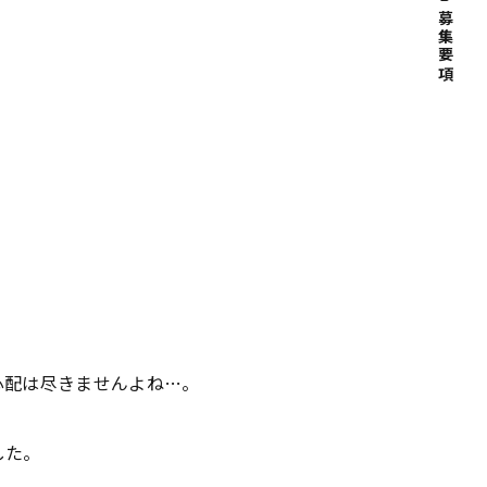
募集要項
心配は尽きませんよね…。
した。