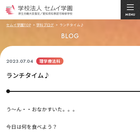
MENU
セムイ学園TOP
学科ブログ
ランチタイム♪
BLOG
2023.07.04
理学療法科
ランチタイム♪
う～ん・・おなかすいた。。。
今日は何を食べよう？