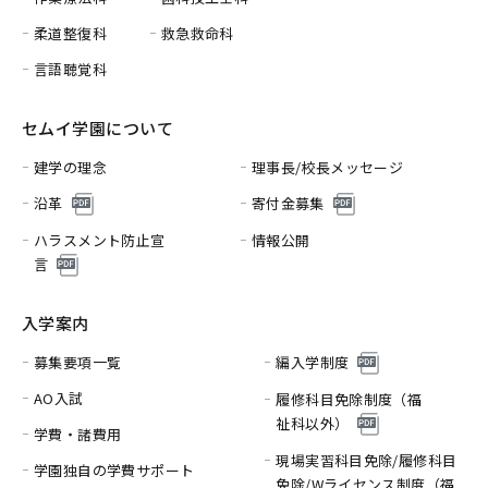
柔道整復科
救急救命科
言語聴覚科
セムイ学園について
建学の理念
理事長/校長メッセージ
沿革
寄付金募集
ハラスメント防止宣
情報公開
言
入学案内
募集要項一覧
編入学制度
AO入試
履修科目免除制度（福
祉科以外）
学費・諸費用
現場実習科目免除/履修科目
学園独自の学費サポート
免除/
Wライセンス制度（福