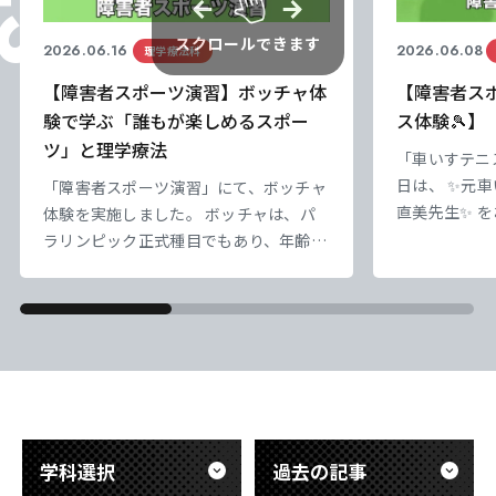
スクロールできます
2026.06.16
2026.06.08
理学療法科
【障害者スポーツ演習】ボッチャ体
【障害者ス
験で学ぶ「誰もが楽しめるスポー
ス体験🎾】
ツ」と理学療法
「車いすテニ
日は、 ✨元
「障害者スポーツ演習」にて、ボッチャ
直美先生✨ 
体験を実施しました。 ボッチャは、パ
を実施！ 学
ラリンピック正式種目でもあり、年齢や
試乗 ✅ラケ
障害の有無に関わらず誰もが楽しめるス
東海医療科学
東海医療科学
東海医療科学
東海医療科学
際にボールの
ポーツとして注目されています。今回の
専門学校
専門学校
専門学校
専門学校
れで、スポー
授業では、まず競技理解からスタートし
て身体機能と
ました。 ■競技の基礎からしっかり学
東海歯科医療
東海歯科医療
東海歯科医療
東海歯科医療
最初は操作に
ぶ 授業では、 ・ボッチャとはどのよう
専門学校
専門学校
専門学校
専門学校
には笑顔でラ
な競技か ・どのような方が対象となる
でしか学べな
スポーツなのか ・試合の進め方やルー
東海医療工学
東海医療工学
東海医療工学
東海医療工学
ル、勝敗の決まり方 などを学び、競技
学科選択
過去の記事
専門学校
専門学校
専門学校
専門学校
の