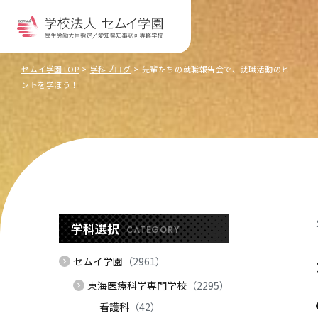
セムイ学園TOP
学科ブログ
先輩たちの就職報告会で、就職活動のヒ
ントを学ぼう！
学科選択
CATEGORY
セムイ学園
（2961）
東海医療科学専門学校
（2295）
看護科
（42）