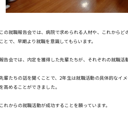
この就職報告会では、病院で求められる人材や、これからど
学
学
学
学
東海歯科医療
東海歯科医療
東海歯科医療
東海歯科医療
ことで、早期より就職を意識してもらいます。
専門学校
専門学校
専門学校
専門学校
報告会では、内定を獲得した先輩たちが、それぞれの就職活
CLOSE
CLOSE
CLOSE
CLOSE
先輩たちの話を聞くことで、2年生は就職活動の具体的なイ
を高めることができました。
これからの就職活動が成功することを願っています。