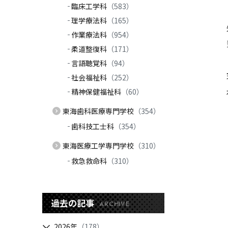
臨床工学科
（583）
理学療法科
（165）
作業療法科
（954）
柔道整復科
（171）
言語聴覚科
（94）
社会福祉科
（252）
精神保健福祉科
（60）
東海歯科医療専門学校
（354）
歯科技工士科
（354）
東海医療工学専門学校
（310）
救急救命科
（310）
過去の記事
ARCHIVE
2026年
（178）