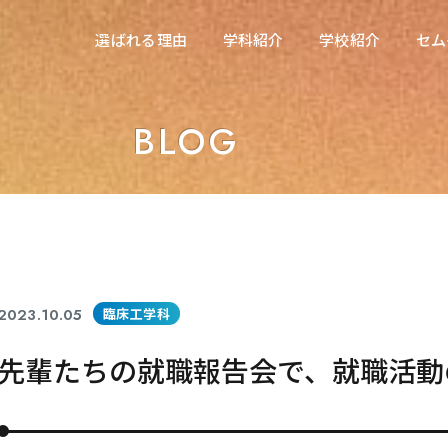
在校生の方へ
選ばれる理由
学科紹介
学校紹介
セム
選ばれる理由
学科紹介
学校紹介
セム
東海医療科学専門学校
東海医療科学専門学校
BLOG
東海歯科医療専門学校
東海歯科医療専門学校
東海医療工学専門学校
東海医療工学専門学校
2023.10.05
臨床工学科
先輩たちの就職報告会で、就職活動