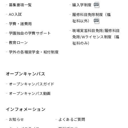
募集要項一覧
編入学制度
AO入試
履修科目免除制度（福
祉科以外）
学費・諸費用
現場実習科目免除/履修科目
学園独自の学費サポート
免除/
Wライセンス制度（福
教育ローン
祉科のみ）
学外の各種奨学金・給付制度
オープンキャンパス
オープンキャンパスガイド
オープンキャンパス動画
インフォメーション
お知らせ
よくあるご質問