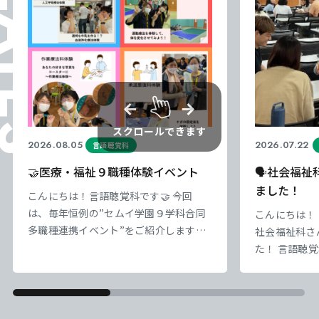
ELATES
スクロールできます
2026.08.05
2026.07.22
言語聴覚科
🤝医療・福祉９職種体験イベント
🗣️社会福
ました！
こんにちは！言語聴覚科です🤝 今回
は、毎年恒例の”セムイ学園９学科合同
こんにちは！ 
東海医療科学
東海医療科学
東海医療科学
東海医療科学
多職種連携イベント”をご紹介します。
社会福祉科さ
専門学校
専門学校
専門学校
専門学校
セムイ学園は、医療・福祉系の９学科が
た！ 言語聴
集まっています。 普段の講義ではなか
追加された「
東海歯科医療
東海歯科医療
東海歯科医療
東海歯科医療
なか知ることのできない、職種ごとの役
いう科目の演
専門学校
専門学校
専門学校
専門学校
割や専門領域について学びました。 言
この科目では
語聴覚科の学生さんたちもそれぞれ他学
支援職として