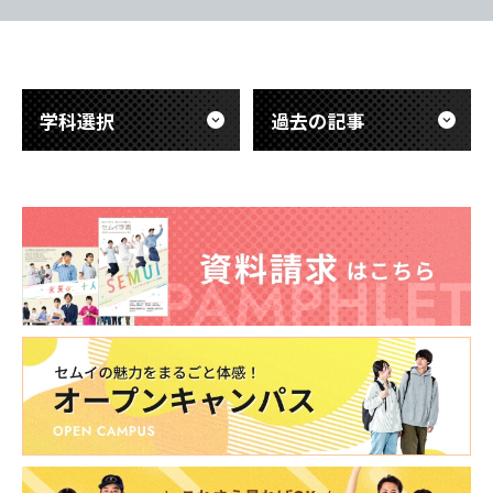
科の体験授業を受けました。 わたした
ションスキル
東海医療工学
東海医療工学
東海医療工学
東海医療工学
ち教員が巡回していましたが、どの会場
そして今回の
専門学校
専門学校
専門学校
専門学校
でも授業を楽しんでくれていました😊
は、 ①ペア
体験
面)とお互い
学科選択
過去の記事
CLOSE
CLOSE
CLOSE
CLOSE