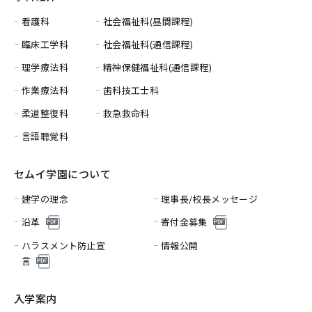
看護科
社会福祉科(昼間課程)
臨床工学科
社会福祉科(通信課程)
理学療法科
精神保健福祉科(通信課程)
作業療法科
歯科技工士科
柔道整復科
救急救命科
言語聴覚科
セムイ学園について
建学の理念
理事長/校長メッセージ
沿革
寄付金募集
ハラスメント防止宣
情報公開
言
入学案内