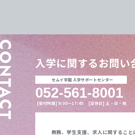
ONTACT
入学に関する
お問い
セムイ学園 入学サポートセンター
052-561-8001
[受付時間]
9:00〜17:45
[定休日]
土・日・祝
教務、学生支援、
求人に関すること