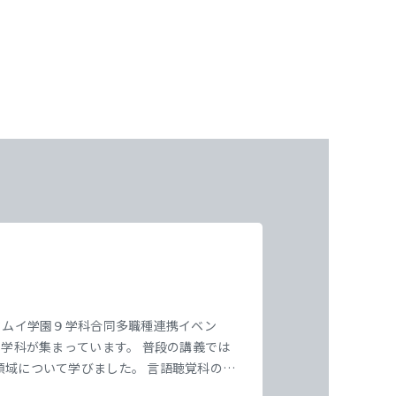
東海医療工学
東海医療工学
東海医療工学
東海医療工学
専門学校
専門学校
専門学校
専門学校
”セムイ学園９学科合同多職種連携イベン
９学科が集まっています。 普段の講義では
域について学びました。 言語聴覚科の学
 わたしたち教員が巡回していましたが、