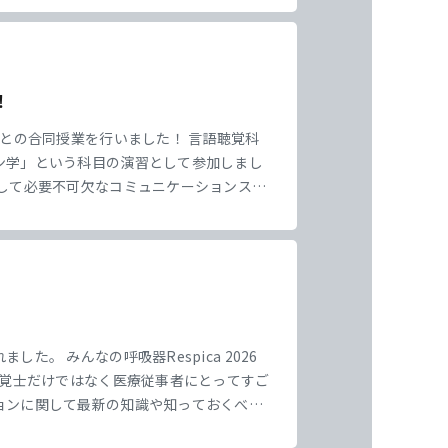
！
んとの合同授業を行いました！ 言語聴覚科
ン学」という科目の演習として参加しまし
して必要不可欠なコミュニケーションスキ
ーション演習では、 ①ペアの社会福祉科学
。 みんなの呼吸器Respica 2026
聴覚士だけではなく医療従事者にとってすご
ョンに関して最新の知識や知っておくべき
みました！ 実臨床にも活かせる！そして