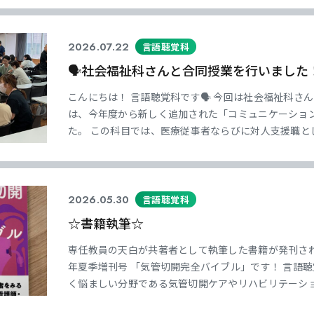
どの会場でも授業を楽しんでくれていました😊 体験
2026.07.22
言語聴覚科
🗣️社会福祉科さんと合同授業を行いました
こんにちは！ 言語聴覚科です🗣️ 今回は社会福祉科さ
は、今年度から新しく追加された「コミュニケーショ
た。 この科目では、医療従事者ならびに対人支援職と
ルについて学んでいきます。 そして今回のコミュニケ
生さん(初対面)とお互いに自己紹介 ②２組の
2026.05.30
言語聴覚科
☆書籍執筆☆
専任教員の天白が共著者として執筆した書籍が発刊されました
年夏季増刊号 「気管切開完全バイブル」です！ 言語
く悩ましい分野である気管切開ケアやリハビリテーシ
基礎を全国の気管切開マニアたちがこれでもかと詰め込