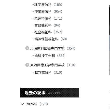
理学療法科
（165）
作業療法科
（954）
柔道整復科
（171）
言語聴覚科
（94）
社会福祉科
（252）
精神保健福祉科
（60）
東海歯科医療専門学校
（354）
歯科技工士科
（354）
東海医療工学専門学校
（310）
救急救命科
（310）
過去の記事
ARCHIVE
2026年
（178）