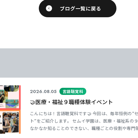
ブログ一覧に戻る
学
学
学
学
東海歯科医療
東海歯科医療
東海歯科医療
東海歯科医療
専門学校
専門学校
専門学校
専門学校
CLOSE
CLOSE
CLOSE
CLOSE
2026.08.05
言語聴覚科
🤝医療・福祉９職種体験イベント
こんにちは！言語聴覚科です🤝 今回は、毎年恒例の
ト”をご紹介します。 セムイ学園は、医療・福祉系の
なかなか知ることのできない、職種ごとの役割や専門領
生さんたちもそれぞれ他学科の体験授業を受けました。