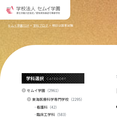
セムイ学園TOP
学科ブログ
明日は国家試験
学科選択
CATEGORY
セムイ学園
（2961）
東海医療科学専門学校
（2295）
看護科
（42）
臨床工学科
（583）