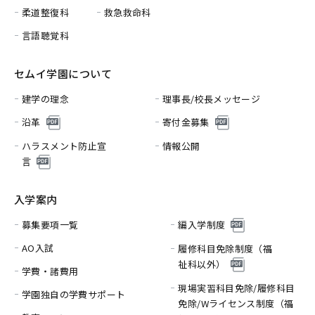
柔道整復科
救急救命科
言語聴覚科
セムイ学園について
建学の理念
理事長/校長メッセージ
沿革
寄付金募集
ハラスメント防止宣
情報公開
言
入学案内
募集要項一覧
編入学制度
AO入試
履修科目免除制度（福
祉科以外）
学費・諸費用
現場実習科目免除/履修科目
学園独自の学費サポート
免除/
Wライセンス制度（福