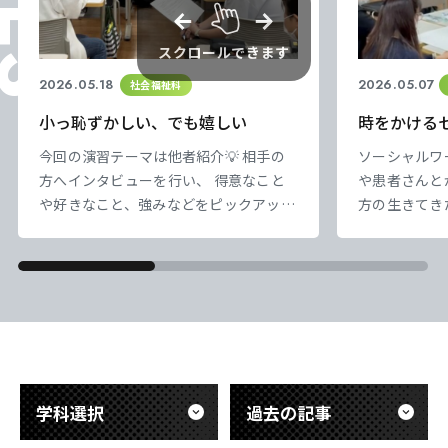
スクロールできます
2026.05.18
2026.05.07
社会福祉科
小っ恥ずかしい、でも嬉しい
時をかける
今回の演習テーマは他者紹介💡 相手の
ソーシャルワ
方へインタビューを行い、 得意なこと
や患者さんと
や好きなこと、強みなどをピックアップ
方の生きてき
✨ 得られた情報をもとに、相手をたくさ
欠かせません
ん褒めました。 社会人になると褒めら
ク演習では、
れる体験も多くなく… いざ、褒められ
代をグループ
るとなんともむず痒い感じです。 それ
ラストを描い
でも、自分が気づいていない良いところ
たり、 グル
を 他者に認めてもらえることは嬉しい
見られました
ものです☺️ 新しい自分が見つかるかも
を、実習で存
しれません…!
う〜。 …初
学科選択
過去の記事