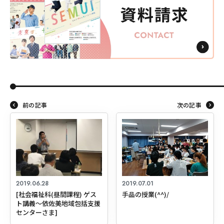
東海医療科学
東海医療科学
東海医療科学
東海医療科学
専門学校
専門学校
専門学校
専門学校
東海歯科医療
東海歯科医療
東海歯科医療
東海歯科医療
専門学校
専門学校
専門学校
専門学校
東海医療工学
東海医療工学
東海医療工学
東海医療工学
専門学校
専門学校
専門学校
専門学校
前の記事
次の記事
CLOSE
CLOSE
CLOSE
CLOSE
2019.06.28
2019.07.01
[社会福祉科(昼間課程) ゲス
手品の授業(^^)/
ト講義～依佐美地域包括支援
センターさま]