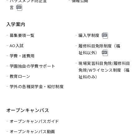
ハラスメント防止宣
情報公開
言
入学案内
募集要項一覧
編入学制度
AO入試
履修科目免除制度（福
祉科以外）
学費・諸費用
現場実習科目免除/履修科目
学園独自の学費サポート
免除/
Wライセンス制度（福
教育ローン
祉科のみ）
学外の各種奨学金・給付制度
オープンキャンパス
オープンキャンパスガイド
オープンキャンパス動画