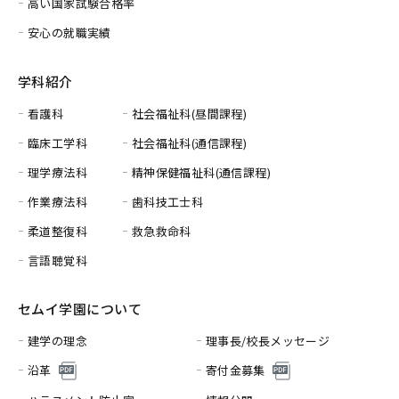
高い国家試験合格率
安心の就職実績
学科紹介
看護科
社会福祉科(昼間課程)
臨床工学科
社会福祉科(通信課程)
理学療法科
精神保健福祉科(通信課程)
作業療法科
歯科技工士科
柔道整復科
救急救命科
言語聴覚科
セムイ学園について
建学の理念
理事長/校長メッセージ
沿革
寄付金募集