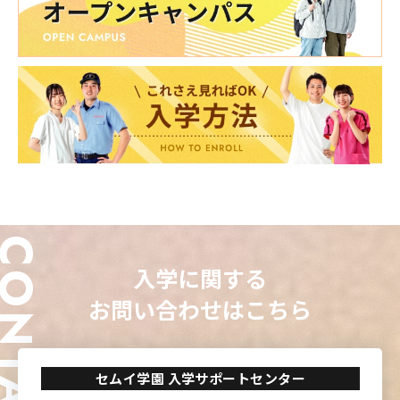
ONTACT
入学に関する
お問い合わせはこちら
セムイ学園 入学サポートセンター