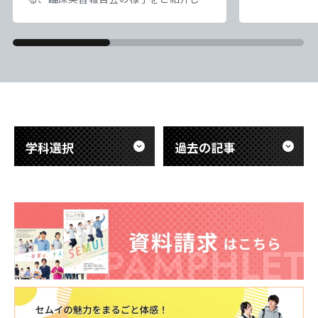
専門学校
専門学校
専門学校
専門学校
の【富士山】
す。 臨床工学技士は、命を支える医療
天気は超快晴
機器のスペシャリストです。今回の報告
でエモすぎ…
会では、先輩たちが実際の医療現場で触
東海医療工学
東海医療工学
東海医療工学
東海医療工学
だ、標高が高
れた「最先端の医療技術」について、具
専門学校
専門学校
専門学校
専門学校
息苦しい。で
体的で熱意あふれる発表が行われまし
「呼吸を助け
た。教科書だけでは学べない、医療の最
ど）」のあり
前線の緊張感ややりがいが伝わる内容で
CLOSE
CLOSE
CLOSE
CLOSE
き
した。 また、これから実習を迎える後
学科選択
過去の記事
輩たち