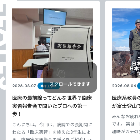
ELATES
スクロールできます
2026.08.07
2026.08.06
臨床工学科
医療の最前線ってどんな世界？臨床
医療系教員
実習報告会で聞いたプロへの第一
が富士登山
東海医療科学
東海医療科学
東海医療科学
東海医療科学
歩！
みんなお疲れ
専門学校
専門学校
専門学校
専門学校
です。 実は
こんにちは。今回は、病院での長期間に
趣味がガチの
わたる「臨床実習」を終えた3年生によ
東海歯科医療
東海歯科医療
東海歯科医療
東海歯科医療
業療法科の先
る、臨床実習報告会の様子をご紹介しま