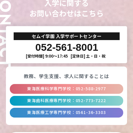
ONTACT
入学に関する
専門学校
専門学校
専門学校
専門学校
お問い合わせはこちら
東海歯科医療
東海歯科医療
東海歯科医療
東海歯科医療
専門学校
専門学校
専門学校
専門学校
セムイ学園 入学サポートセンター
東海医療工学
東海医療工学
東海医療工学
東海医療工学
052-561-8001
専門学校
専門学校
専門学校
専門学校
[受付時間]
9:00〜17:45
[定休日]
土・日・祝
CLOSE
CLOSE
CLOSE
CLOSE
教務、学生支援、
求人に関することは
東海医療科学専門学校
：
052-588-2977
東海歯科医療専門学校
：
052-773-7222
東海医療工学専門学校
：
0561-36-3303