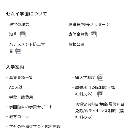
セムイ学園について
建学の理念
理事長/校長メッセージ
沿革
寄付金募集
ハラスメント防止宣
情報公開
言
入学案内
募集要項一覧
編入学制度
AO入試
履修科目免除制度（福
祉科以外）
学費・諸費用
現場実習科目免除/履修科目
学園独自の学費サポート
免除/
Wライセンス制度（福
教育ローン
祉科のみ）
学外の各種奨学金・給付制度