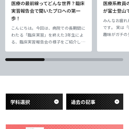
医療の最前線ってどんな世界？臨床
医療系教員
実習報告会で聞いたプロへの第一
が富士登山
歩！
みんなお疲れ
です。 実は
こんにちは。今回は、病院での長期間に
趣味がガチの
わたる「臨床実習」を終えた3年生によ
業療法科の先
る、臨床実習報告会の様子をご紹介しま
の【富士山】
す。 臨床工学技士は、命を支える医療
天気は超快晴
機器のスペシャリストです。今回の報告
でエモすぎ…
会では、先輩たちが実際の医療現場で触
だ、標高が高
れた「最先端の医療技術」について、具
息苦しい。で
体的で熱意あふれる発表が行われまし
「呼吸を助け
た。教科書だけでは学べない、医療の最
ど）」のあり
前線の緊張感ややりがいが伝わる内容で
き
した。 また、これから実習を迎える後
学科選択
過去の記事
輩たち