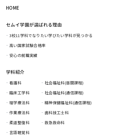
HOME
セムイ学園が選ばれる理由
3校11学科でなりたい学びたい学科が見つかる
高い国家試験合格率
安心の就職実績
学科紹介
看護科
社会福祉科(昼間課程)
臨床工学科
社会福祉科(通信課程)
理学療法科
精神保健福祉科(通信課程)
作業療法科
歯科技工士科
柔道整復科
救急救命科
言語聴覚科