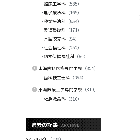
臨床工学科
（585）
理学療法科
（165）
作業療法科
（954）
柔道整復科
（171）
言語聴覚科
（94）
社会福祉科
（252）
精神保健福祉科
（60）
東海歯科医療専門学校
（354）
歯科技工士科
（354）
東海医療工学専門学校
（310）
救急救命科
（310）
過去の記事
ARCHIVE
2026年
（180）