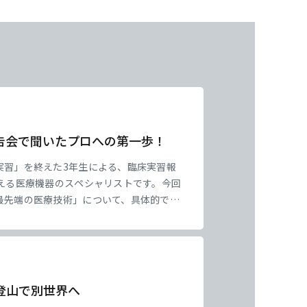
告会で聞いたプロへの第一歩！
実習」を終えた3年生による、臨床実習報
える医療機器のスペシャリストです。今回
最先端の医療技術」について、具体的で熱
ない、医療の最前線の緊張感ややりがいが
たち
登山で別世界へ