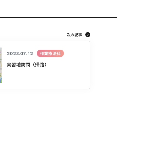
東海医療工学
東海医療工学
東海医療工学
東海医療工学
次の記事
専門学校
専門学校
専門学校
専門学校
2023.07.12
作業療法科
実習地訪問（帰路）