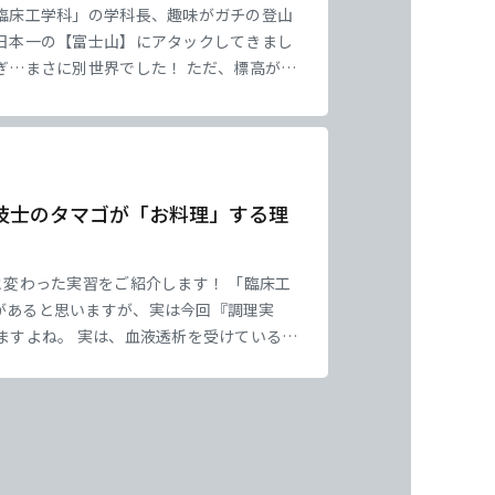
臨床工学科」の学科長、趣味がガチの登山
日本一の【富士山】にアタックしてきまし
ぎ…まさに別世界でした！ ただ、標高が高
私たちが学ぶ「呼吸を助ける医療機器（人
技士のタマゴが「お料理」する理
と変わった実習をご紹介します！ 「臨床工
があると思いますが、実は今回『調理実
ますよね。 実は、血液透析を受けている患
ても厳しいんです。 そこで、患者さんの