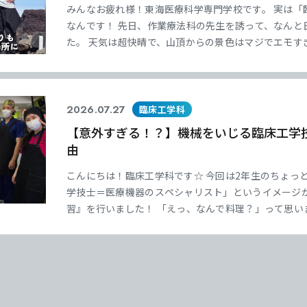
みんなお疲れ様！東海医療科学専門学校です。 実は「
なんです！ 先日、作業療法科の先生を誘って、なんと
た。 天気は超快晴で、山頂からの景色はマジでエモす
いと酸素が薄くてちょっと息苦しい。でもこれって、
工呼吸器など）」のありがたみを身をもって体感でき
2026.07.27
臨床工学科
【意外すぎる！？】機械をいじる臨床工学
由
こんにちは！臨床工学科です☆ 今回は2年生のちょっ
学技士＝医療機器のスペシャリスト」というイメージ
習』を行いました！ 「えっ、なんで料理？」って思い
者さんは、塩分やカリウム、水分などの食事制限がとっ
気持ちや日々の生活を深く理解するために、プロの管