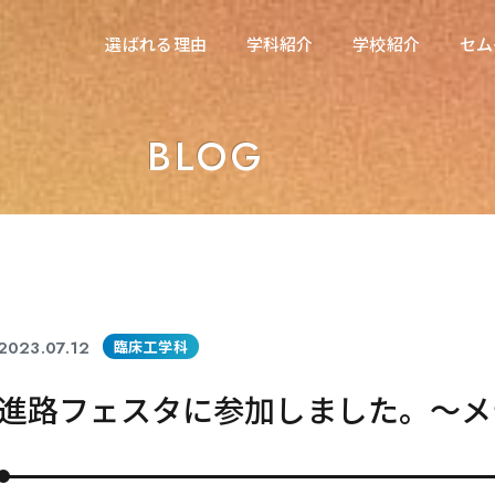
在校生の方へ
選ばれる理由
学科紹介
学校紹介
セム
選ばれる理由
学科紹介
学校紹介
セム
東海医療科学専門学校
東海医療科学専門学校
BLOG
東海歯科医療専門学校
東海歯科医療専門学校
東海医療工学専門学校
東海医療工学専門学校
2023.07.12
臨床工学科
進路フェスタに参加しました。～メ