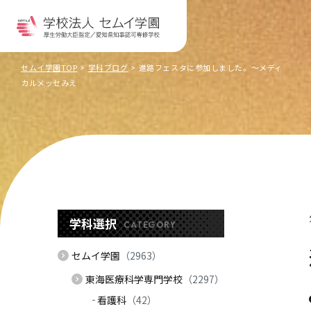
セムイ学園TOP
学科ブログ
進路フェスタに参加しました。～メディ
カルメッセみえ
学科選択
CATEGORY
セムイ学園
（2963）
東海医療科学専門学校
（2297）
看護科
（42）