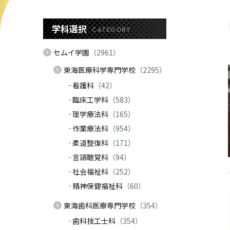
学科選択
CATEGORY
セムイ学園
（2961）
東海医療科学専門学校
（2295）
看護科
（42）
臨床工学科
（583）
理学療法科
（165）
作業療法科
（954）
柔道整復科
（171）
言語聴覚科
（94）
社会福祉科
（252）
精神保健福祉科
（60）
東海歯科医療専門学校
（354）
歯科技工士科
（354）