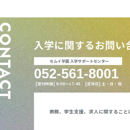
ONTACT
東海医療科
東海医療科
東海医療科
東海医療科
入学に関する
お問い
専門学校
専門学校
専門学校
専門学校
セムイ学園 入学サポートセンター
052-561-8001
[受付時間]
9:00〜17:45
[定休日]
土・日・祝
教務、学生支援、
求人に関すること