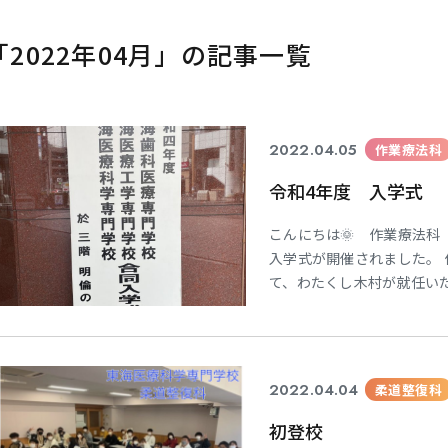
｢2022年04月」の記事一覧
2022.04.05
作業療法科
令和4年度 入学式
こんにちは🌞 作業療法科
入学式が開催されました。 
て、わたくし木村が就任い
す！ 私自身、初めて担任を
ますが 16期生のみなさん
から3年間、 ともにがんば
2022.04.04
柔道整復科
初登校