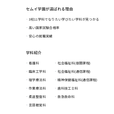
セムイ学園が選ばれる理由
3校11学科でなりたい学びたい学科が見つかる
高い国家試験合格率
安心の就職実績
学科紹介
看護科
社会福祉科(昼間課程)
臨床工学科
社会福祉科(通信課程)
理学療法科
精神保健福祉科(通信課程)
作業療法科
歯科技工士科
柔道整復科
救急救命科
言語聴覚科