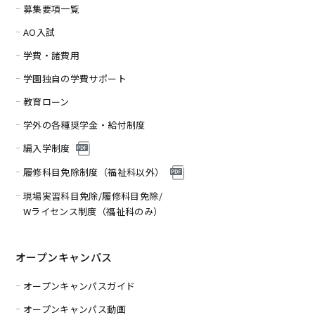
募集要項一覧
AO入試
学費・諸費用
学園独自の学費サポート
教育ローン
学外の各種奨学金・給付制度
編入学制度
履修科目免除制度（福
祉科以外）
現場実習科目免除/履修科目免除/
Wライセンス制度（福祉科のみ）
オープンキャンパス
オープンキャンパスガイド
オープンキャンパス動画