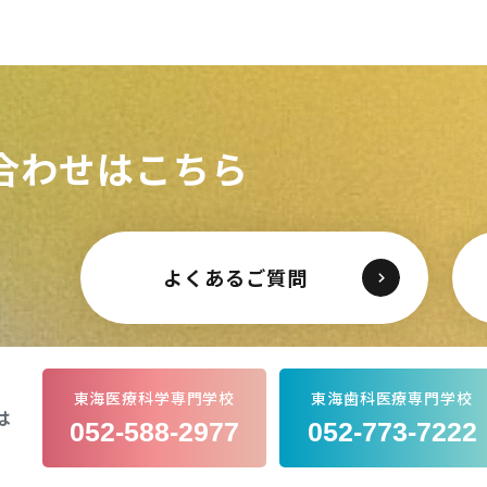
学
学
学
学
東海歯科医療
東海歯科医療
東海歯科医療
東海歯科医療
合わせはこちら
専門学校
専門学校
専門学校
専門学校
CLOSE
CLOSE
CLOSE
CLOSE
よくあるご質問
東海医療科学専門学校
東海歯科医療専門学校
は
052-588-2977
052-773-7222