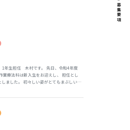
募集要項
 1年生担任 木村です。 先日、令和4年度
作業療法科は新入生をお迎えし、 担任とし
たしました。 初々しい姿がとてもまぶしいで
もちますので 至らない点が多くあるかと思い
と一緒に 成長していきたいと思います☺ これ
っていきましょう！！ 作業療法科 木