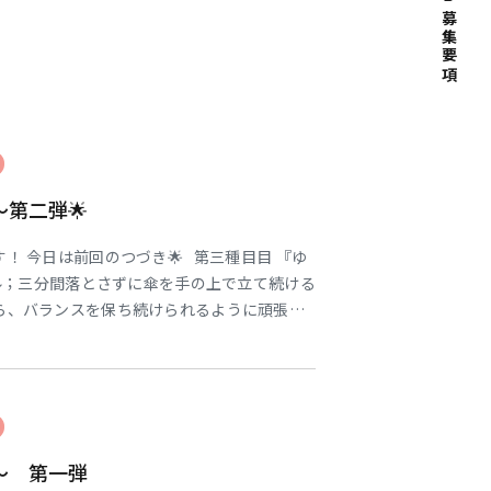
募集要項
～第二弾🌟
！ 今日は前回のつづき🌟 第三種目目 『ゆ
ル；三分間落とさずに傘を手の上で立て続ける
ら、バランスを保ち続けられるように頑張り
す♤ 『ババセムイ』 ルール；ババ抜き、最
負け～ 実況と映像配信をメイン会場に届けま
る～ 第一弾