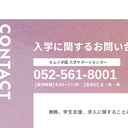
ONTACT
入学に関する
お問い
セムイ学園 入学サポートセンター
052-561-8001
[受付時間]
9:00〜17:45
[定休日]
土・日・祝
教務、学生支援、
求人に関すること