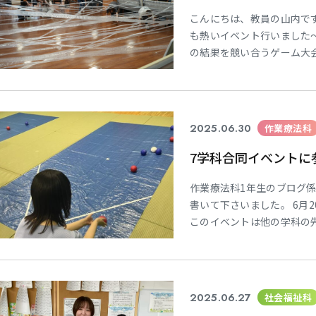
こんにちは、教員の山内です。
も熱いイベント行いました～°˖
の結果を競い合うゲーム大
り広げられました🔥 気に
んだ！』 ルール；蜘蛛の
&nbs
2025.06.30
作業療法科
7学科合同イベントに
作業療法科1年生のブログ
書いて下さいました。 6月
このイベントは他の学科の
り、実際に体験してみたり
体験をしました💪🏻早く
難しかったです😵 みんな
を
2025.06.27
社会福祉科