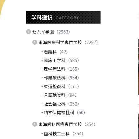
学科選択
CATEGORY
セムイ学園
（2963）
東海医療科学専門学校
（2297）
看護科
（42）
臨床工学科
（585）
理学療法科
（165）
作業療法科
（954）
柔道整復科
（171）
言語聴覚科
（94）
社会福祉科
（252）
精神保健福祉科
（60）
東海歯科医療専門学校
（354）
歯科技工士科
（354）