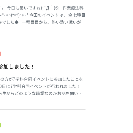
 今日も暑いですね(;´Д｀)💦 作業療法科
✧◝(⁰▿⁰)◜✧˖° 今回のイベントは、 全七種目
会でした♠ 一種目目から、熱い熱い戦いが繰
なる一種目目は、 『蜘蛛の巣だるまさんが転
巣をくぐって、鬼にタッチできればクリア
参加しました！
係の方が7学科合同イベントに参加したことを
20日に7学科合同イベントが行われました！
先生からどのような職業なのかお話を聞いた
するものです！ 柔道整復科ではギプスを巻く
巻かないとギプスが固まってしまうのでとても
素早く巻けるように頑張っていました！ ギプス