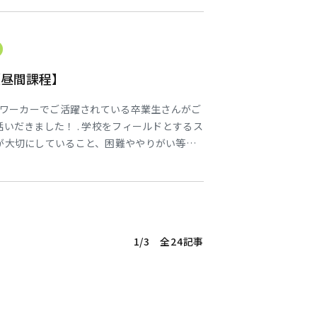
【昼間課程】
ルワーカーでご活躍されている卒業生さんがご
いだきました！ . 学校をフィールドとするス
が大切にしていること、困難ややりがい等
して下さいました。 . 講義の時間後も在校生
とっても有意義な時間となりました😌 遠方
ありがとうございました🙇
1/3 全24記事