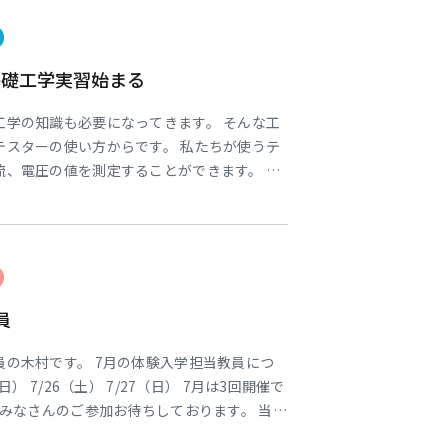
 ☆★☆ SNSにて、学科の様子を公開
基礎工学実習始まる
東海医療工学
東海医療工学
東海医療工学
東海医療工学
工学の知識も必要になってきます。 そんな工
専門学校
専門学校
専門学校
専門学校
テスターの使い方からです。 私たちが使うテ
流、電圧の値を測定することができます。 実
タとアナログテスタでは本体そのものが持つ
する対象によって使い分けた方が良いことが
、電気工学の座学で習った合成抵抗やブリッジ
員
の木村です。 7月の体験入学担当教員につ
日） 7/26（土） 7/27（日） 7月は3回開催で
が みなさんのご参加お待ちしております。 当
場合があります。 ご了承のほどお願いいたし