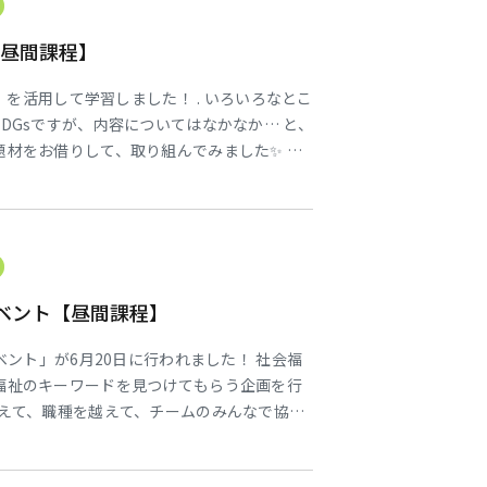
【昼間課程】
く」を活用して学習しました！ . いろいろなとこ
DGsですが、内容についてはなかなか… と、
題材をお借りして、取り組んでみました✨ 優
や、大人が考えても答えが出ないような難問
した☺️ . . ☆★☆ SNSにて、学科の様子を公
i_s
ベント【昼間課程】
ベント」が6月20日に行われました！ 社会福
福祉のキーワードを見つけてもらう企画を行
越えて、職種を越えて、チームのみんなで協力
ってもらえて教員もホッとしているところで
それぞれ他学科の体験をして、普段と違った雰囲気