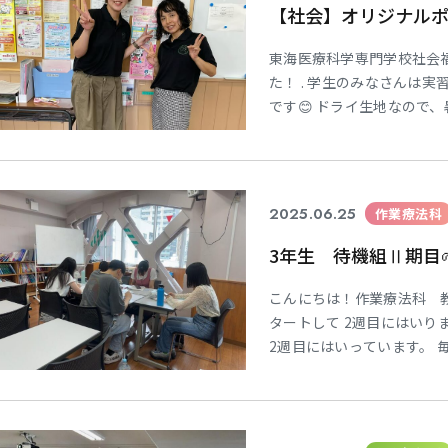
【社会】オリジナル
東海医療科学専門学校社会
た！ . 学生のみなさんは
です😊 ドライ生地なので
😎 . ☆★☆ SNSにて、学科
★☆★
2025.06.25
作業療法科
3年生 待機組Ⅱ期目
こんにちは！作業療法科 教
タートして 2週目にはいり
2週目にはいっています。 
や気温の変化がありますが 
ると、 教室はすこし寂しげ
待機組も変わりません💪🔥