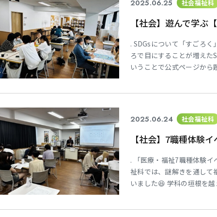
2025.06.25
社会福祉科
【社会】遊んで学ぶ
. SDGsについて「すごろ
ろで目にすることが増えたS
いうことで公式ページから
しい問題ばかりかと思いき
も…😱 楽しい時間を過ごせま
開中✨ Instagram→@toka
2025.06.24
社会福祉科
【社会】7職種体験イ
. 「医療・福祉7職種体験イ
祉科では、謎解きを通して
いました😆 学科の垣根を
することができ、盛り上が
す😉 . 福祉科の学生も