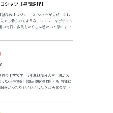
ポロシャツ【昼間課程】
福祉科のオリジナルポロシャツが完成しまし
実習先でも着られるような、シンプルなデザイン
、暑い毎日に教員もたくさん着たいと思います
の様子を公開中✨ Instagram→@tokai_sw

員の木村です。 3年生は総合実習Ⅱ期がス
ました😌 待機組（国家試験勉強組）も 同様に
毎日暑かったりジメジメしたりと 天気の変化
みなさん勉強に励んでいます🌟 Ⅰ期目と比べ
・・・ ですが、熱心に勉強している姿は どの
🔥 もうすぐ来る名古屋の夏に （じ