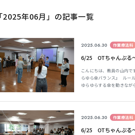
｢2025年06月」の記事一覧
2025.06.30
作業療法科
6/25 OTちゃんぷる
こんにちは、教員の山内です
らゆら傘バランス』 ルー
ゆらゆらする傘を動きなが
ました～☂ 次に四種目目で
後までババを持っていたら
した🎥 ババ抜き会場
2025.06.30
作業療法科
6/25 OTちゃんぷ