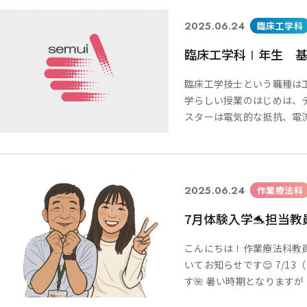
に新鮮だったようです😌 .
2025.06.24
臨床工学科
臨床工学科Ⅰ年生 
学
学
学
学
東海歯科医療
東海歯科医療
東海歯科医療
東海歯科医療
臨床工学技士という職種は
専門学校
専門学校
専門学校
専門学校
学らしい授業のはじめは、
スターは電気的な抵抗、電
習を通して、デジタルテス
抵抗値が異なるため、測定
分かりました。 これまで
CLOSE
CLOSE
CLOSE
CLOSE
回路など
2025.06.24
作業療法科
7月体験入学🐬担当教
こんにちは！作業療法科教員
いてお知らせです😌 7/13（
す🌺 暑い時期となります
日、担当教員が変更になる