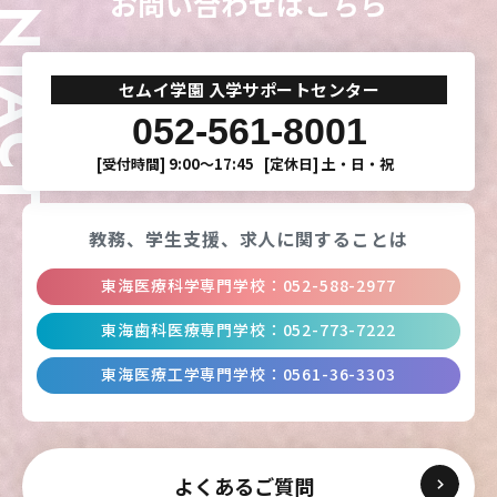
ONTACT
お問い合わせはこちら
東海歯科医療
東海歯科医療
東海歯科医療
東海歯科医療
専門学校
専門学校
専門学校
専門学校
セムイ学園 入学サポートセンター
052-561-8001
東海医療工学
東海医療工学
東海医療工学
東海医療工学
[受付時間]
9:00〜17:45
[定休日]
土・日・祝
専門学校
専門学校
専門学校
専門学校
教務、学生支援、
求人に関することは
CLOSE
CLOSE
CLOSE
CLOSE
東海医療科学専門学校
：
052-588-2977
東海歯科医療専門学校
：
052-773-7222
東海医療工学専門学校
：
0561-36-3303
よくあるご質問