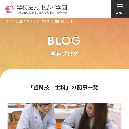
MENU
セムイ学園TOP
学科ブログ
歯科技工士科
BLOG
学科ブログ
｢歯科技工士科」の記事一覧