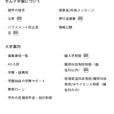
セムイ学園について
建学の理念
理事長/校長メッセージ
沿革
寄付金募集
ハラスメント防止宣
情報公開
言
入学案内
募集要項一覧
編入学制度
AO入試
履修科目免除制度（福
祉科以外）
学費・諸費用
現場実習科目免除/履修科目
学園独自の学費サポート
免除/
Wライセンス制度（福
教育ローン
祉科のみ）
学外の各種奨学金・給付制度