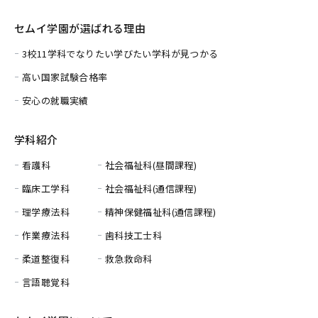
セムイ学園が選ばれる理由
3校11学科でなりたい学びたい学科が見つかる
高い国家試験合格率
安心の就職実績
学科紹介
看護科
社会福祉科(昼間課程)
臨床工学科
社会福祉科(通信課程)
理学療法科
精神保健福祉科(通信課程)
作業療法科
歯科技工士科
柔道整復科
救急救命科
言語聴覚科