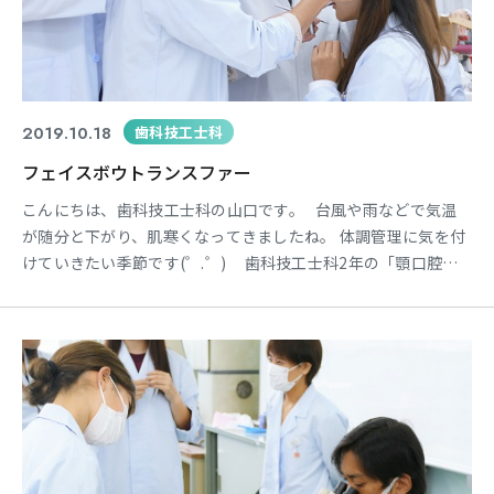
2019.10.18
歯科技工士科
フェイスボウトランスファー
こんにちは、歯科技工士科の山口です。 台風や雨などで気温
が随分と下がり、肌寒くなってきましたね。 体調管理に気を付
けていきたい季節です(゜.゜) 歯科技工士科2年の「顎口腔機
能学」では、フェイスボウという器具を使用し、実際の頭蓋
（顎関節）に対する上顎歯列（うわあごの歯の模型）の三次元
的な位置関係を咬合器（歯の模型を咬み合せる器具）上で再現
するという、専門的