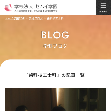
MENU
セムイ学園TOP
学科ブログ
歯科技工士科
BLOG
学科ブログ
｢歯科技工士科」の記事一覧