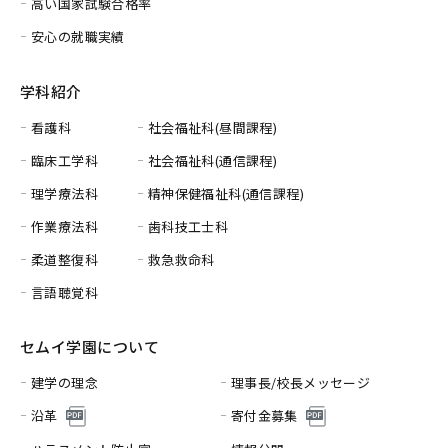
高い国家試験合格率
安心の就職実績
学科紹介
看護科
社会福祉科(昼間課程)
臨床工学科
社会福祉科(通信課程)
理学療法科
精神保健福祉科(通信課程)
作業療法科
歯科技工士科
柔道整復科
救急救命科
言語聴覚科
セムイ学園について
建学の理念
理事長/校長メッセージ
沿革
寄付金募集