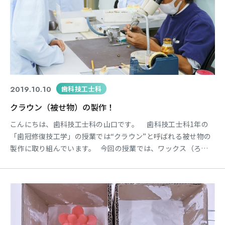
2019.10.10
歯科技工士科
クラウン（被せ物）の製作！
こんにちは、歯科技工士科の山口です。 歯科技工士科1年の
「歯冠修復技工学」の授業では“クラウン”と呼ばれる被せ物の
製作に取り組んでいます。 今回の授業では、ワックス（ろ
う）で歯の形を作ったものを金属へ置き換え、金属になったク
ラウンの調整と研磨の作業を行っていました。 学生さん達はそ
れぞれ、ワックスの操作や鋳造（金属へ置き換える作業）に苦
戦しつつも頑張ってい