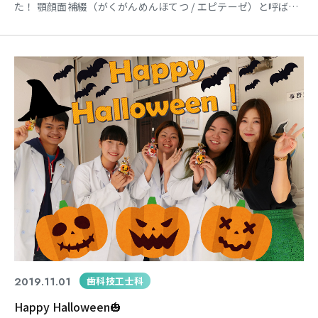
た！ 顎顔面補綴（がくがんめんほてつ / エピテーゼ）と呼ばれ
る分野では、主に義眼や義耳、人工乳房など、歯科技工の技術
を応用した補綴物を製作します。 担当の小森先生に指導を受け
ながら、前回までの授業では学生さんが自分自身の指の型を採
り、ワックス（ろう）に置き換え
2019.11.01
歯科技工士科
Happy Halloween🎃