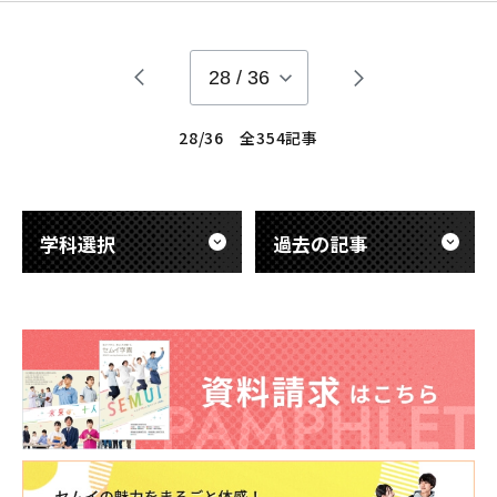
せん。 しかし、今回の実習では本物そっくりの下顎骨の模型を
使ってインプラントの埋入を行いました！ 下顎骨の模型上で、
隣の歯根や神経に当たらないよ
28
/
36
28/36 全354記事
学科選択
過去の記事