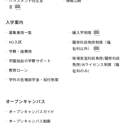
ハラスメント防止宣
情報公開
言
入学案内
募集要項一覧
編入学制度
AO入試
履修科目免除制度（福
祉科以外）
学費・諸費用
現場実習科目免除/履修科目
学園独自の学費サポート
免除/
Wライセンス制度（福
教育ローン
祉科のみ）
学外の各種奨学金・給付制度
オープンキャンパス
オープンキャンパスガイド
オープンキャンパス動画