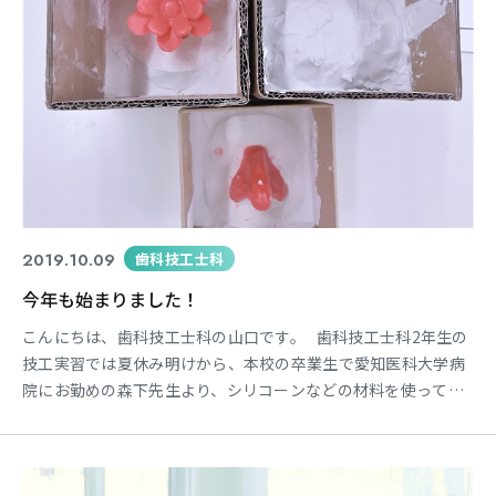
東海医療科学
東海医療科学
東海医療科学
東海医療科学
専門学校
専門学校
専門学校
専門学校
東海歯科医療
東海歯科医療
東海歯科医療
東海歯科医療
2019.10.09
歯科技工士科
専門学校
専門学校
専門学校
専門学校
今年も始まりました！
東海医療工学
東海医療工学
東海医療工学
東海医療工学
こんにちは、歯科技工士科の山口です。 歯科技工士科2年生の
専門学校
専門学校
専門学校
専門学校
技工実習では夏休み明けから、本校の卒業生で愛知医科大学病
院にお勤めの森下先生より、シリコーンなどの材料を使って顔
や身体の一部を回復する「エピテーゼ・プロテーゼ」（顎顔面
補綴/がくがんめんほてつ）について学んでいます。 前回まで
CLOSE
CLOSE
CLOSE
CLOSE
は各自、鼻の模型の上にワックス（ろう）で様々な形を作って
いましたが、今回の授業では石膏を