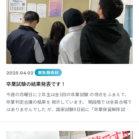
東海医療科学
東海医療科学
東海医療科学
東海医療科学
専門学校
専門学校
専門学校
専門学校
東海歯科医療
東海歯科医療
東海歯科医療
東海歯科医療
2025.04.02
救急救命科
専門学校
専門学校
専門学校
専門学校
卒業試験の結果発表です！
東海医療工学
東海医療工学
東海医療工学
東海医療工学
今週の月曜日に２年生は全3回の卒業試験 の得点をふまえて、
専門学校
専門学校
専門学校
専門学校
卒業判定会議の結果を 掲示しています。 現段階では全員合格で
はありませんでした が、国家試験9日前に「卒業保留解除試
験」 を実施して最終的な卒業判定を行います。 ギリギリまで学
生と教員一同が一丸となって 全員卒業と国家試験全員合格を目
CLOSE
CLOSE
CLOSE
CLOSE
指していきます。