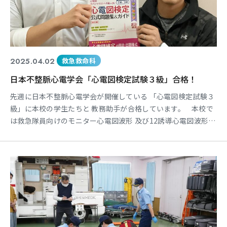
2025.04.02
救急救命科
日本不整脈心電学会「心電図検定試験３級」合格！
先週に日本不整脈心電学会が開催している 「心電図検定試験３
級」に本校の学生たちと 教務助手が合格しています。 本校で
は救急隊員向けのモニター心電図波形 及び12誘導心電図波形の
解読を教授していま すが、それ以上の知識が求められる試験に
見 事合格しています。