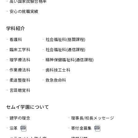
高い国家試験合格率
安心の就職実績
学科紹介
看護科
社会福祉科(昼間課程)
臨床工学科
社会福祉科(通信課程)
理学療法科
精神保健福祉科(通信課程)
作業療法科
歯科技工士科
柔道整復科
救急救命科
言語聴覚科
セムイ学園について
建学の理念
理事長/校長メッセージ
沿革
寄付金募集