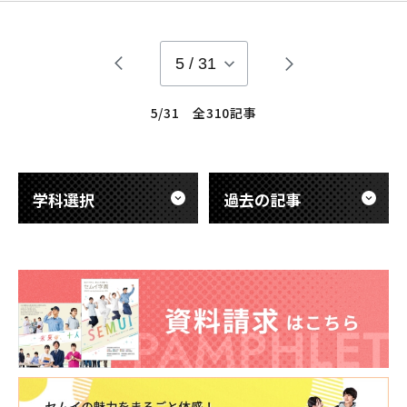
えが求められる南海 トラフ地震発生時の対応について講評が あ
りました。 備えあれば憂いなし‼︎
5
/
31
5/31 全310記事
学科選択
過去の記事