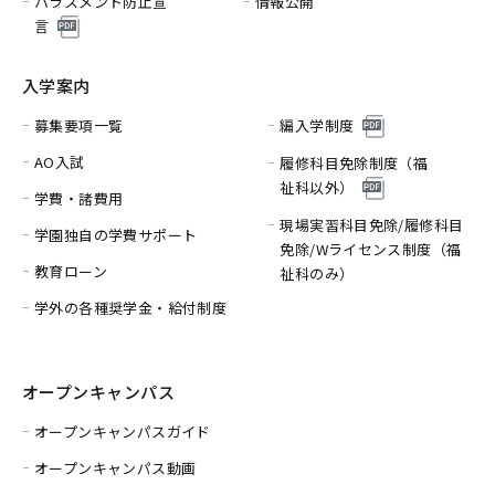
ハラスメント防止宣
情報公開
言
入学案内
募集要項一覧
編入学制度
AO入試
履修科目免除制度（福
祉科以外）
学費・諸費用
現場実習科目免除/履修科目
学園独自の学費サポート
免除/
Wライセンス制度（福
教育ローン
祉科のみ）
学外の各種奨学金・給付制度
オープンキャンパス
オープンキャンパスガイド
オープンキャンパス動画