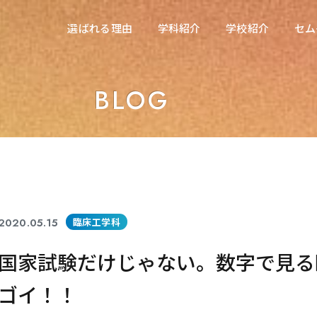
在校生の方へ
選ばれる理由
学科紹介
学校紹介
セム
選ばれる理由
学科紹介
学校紹介
セム
東海医療科学専門学校
東海医療科学専門学校
BLOG
東海歯科医療専門学校
東海歯科医療専門学校
東海医療工学専門学校
東海医療工学専門学校
2020.05.15
臨床工学科
国家試験だけじゃない。数字で見る
ゴイ！！