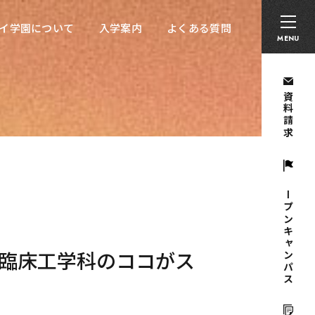
卒業生の方へ
採用担当者の方へ
留学生の方へ
イ学園について
入学案内
よくある質問
イ学園について
入学案内
よくある質問
MENU
資料請求
オープンキャンパス
臨床工学科のココがス