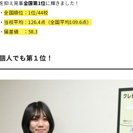
を抑え見事
全国第1位
に輝きました！
・
全国順位：1位/44校
・
当校平均：126.4点（全国平均109.6点）
・
偏差値 ：58.3
個人でも第１位！