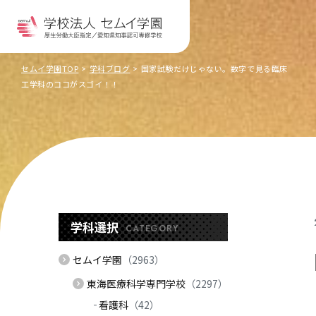
セムイ学園TOP
学科ブログ
国家試験だけじゃない。数字で見る臨床
工学科のココがスゴイ！！
学科選択
CATEGORY
セムイ学園
（2963）
東海医療科学専門学校
（2297）
看護科
（42）