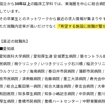
設立から
30年以上
の臨床工学科では、東海圏を中心に総合病
しています。
その卒業生とのネットワークから最近の求人情報が集まりや
ただ就職内定率が高いだけでなく
『希望する施設に就職が繋
【直近の就職先】
■愛知県
愛知医科大学病院 / 愛知厚生連 安城更生病院 / 葵セントラル病
民病院 / 樹クリニック / いつきクリニック石川橋 / 稲沢クリニ
ラルクリニック / 海南病院 / 春日井市民病院 / 蒲郡市民病院 /
牧市民病院 / 済衆館病院 / 佐藤病院 / 重工大須病院 / 寿光会
院 / 総合上飯田第一病院 / 総合大雄会病院 / 泰玄会病院 / 大
和田医院 / 知多厚生病院 / 知多小嶋記念病院 / 中京病院 / 豊
厚生病院 / 豊橋市民病院 / 豊橋ハートセンター / 中野胃腸病院