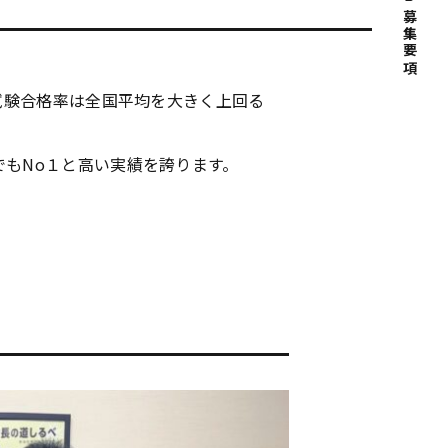
募集要項
家試験合格率は全国平均を大きく上回る
もNo１と高い実績を誇ります。
。