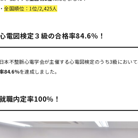
・
全国順位：1位/2,425人
心電図検定３級の合格率84.6％！
学
学
学
学
東海歯科医療
東海歯科医療
東海歯科医療
東海歯科医療
専門学校
専門学校
専門学校
専門学校
日本不整脈心電学会が主催する心電図検定のうち3級において、
率84.6％
を達成しました。
CLOSE
CLOSE
CLOSE
CLOSE
就職内定率100％！