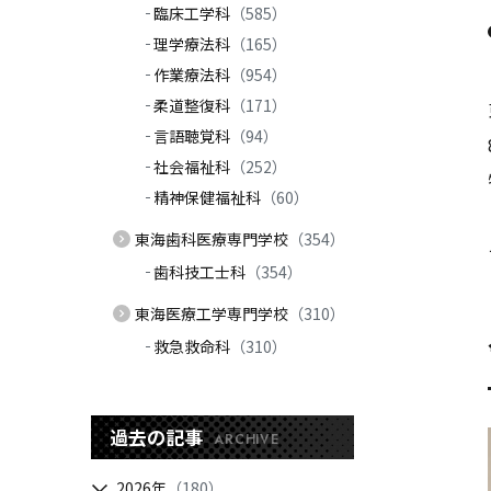
臨床工学科
（585）
理学療法科
（165）
作業療法科
（954）
柔道整復科
（171）
言語聴覚科
（94）
社会福祉科
（252）
精神保健福祉科
（60）
東海歯科医療専門学校
（354）
歯科技工士科
（354）
東海医療工学専門学校
（310）
救急救命科
（310）
過去の記事
ARCHIVE
2026年
（180）