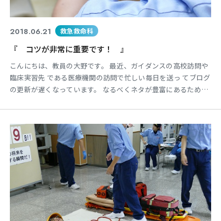
2018.06.21
救急救命科
『 コツが非常に重要です！ 』
こんにちは、教員の大野です。 最近、ガイダンスの高校訪問や
臨床実習先 である医療機関の訪問で忙しい毎日を送っ てブログ
の更新が遅くなっています。 なるべくネタが豊富にあるために
更新して いくように心掛けています！ 先日は1年生のシミュレ
ーション実習にお きまして「異物除去」を行っています。 これ
は食事中などに突然、口の中に何か（ 異物）が詰まり、呼吸が
できない傷病者の 方に対して・・・