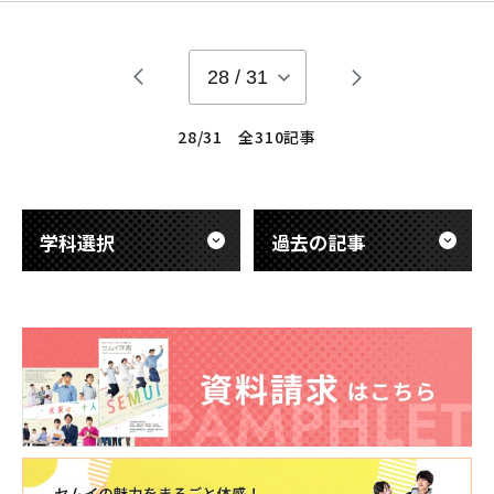
日、本校の書籍販売に来て頂いている 本屋さんより「第41回
救急救命士国家 試験 解答・解説集」を購入しました！ 改めて
確認してみると・・・
28
/
31
28/31 全310記事
学科選択
過去の記事