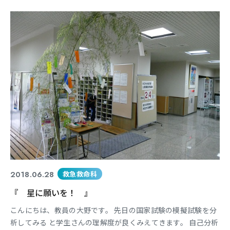
す。 「備えあれば患いなし」との言葉を改めて 実感していま
す。 本日も2年生はシミュレーション実習のま とめである「学
生技術選手権」の事前トレ ーニングを行っていま
2018.06.28
救急救命科
『 星に願いを！ 』
こんにちは、教員の大野です。 先日の国家試験の模擬試験を分
析してみる と学生さんの理解度が良くみえてきます。 自己分析