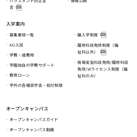
ハラスメント防止宣
情報公開
言
入学案内
募集要項一覧
編入学制度
AO入試
履修科目免除制度（福
祉科以外）
学費・諸費用
現場実習科目免除/履修科目
学園独自の学費サポート
免除/
Wライセンス制度（福
教育ローン
祉科のみ）
学外の各種奨学金・給付制度
オープンキャンパス
オープンキャンパスガイド
オープンキャンパス動画