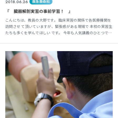
2018.06.26
救急救命科
『 臓器解剖実習の事前学習！ 』
こんにちは、教員の大野です。 臨床実習の関係で各医療機関を
訪問させ て頂いていますが、緊張感がある現場で 本校の実習生
たちも多くを学んでほしい です。 今年も人気講義のひとつであ
る「臓器解 剖実習」を行います。 これは人間の臓器に極めて近
いブタの心 臓と肺を用い、臓器解剖を通じて構造と 機能の理解
を行う実習です。 この講義は非常に学生さんからも・・・