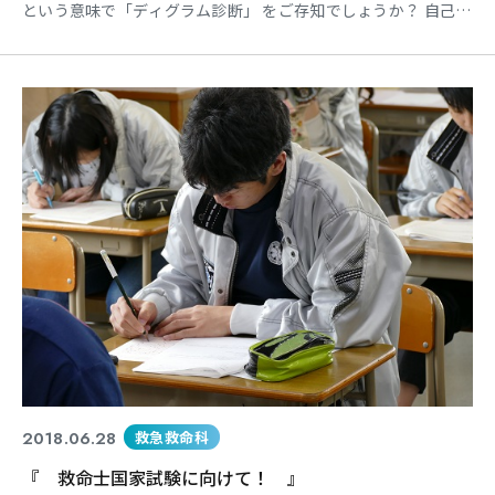
という意味で「ディグラム診断」 をご存知でしょうか？ 自己認
識のうえでは良い無料診断ツールで す。皆さまもお試し下さ
い。 久しぶりのイベントではありますが・・・ 7月7日「七
夕」にちなんだ学校行事とし て学校の学生玄関に笹の葉を固定
していま す。短冊に願い事を書いて結んでいるよう
2018.06.28
救急救命科
『 救命士国家試験に向けて！ 』