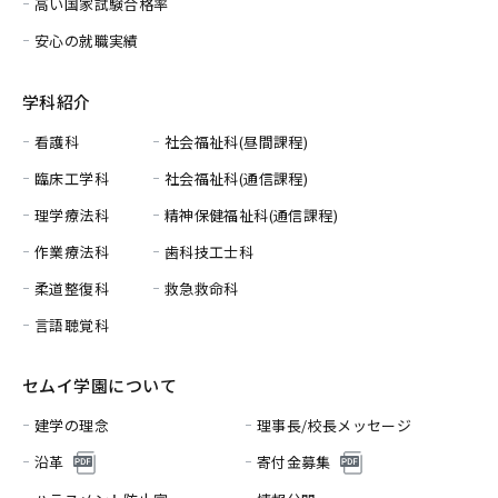
高い国家試験合格率
安心の就職実績
学科紹介
看護科
社会福祉科(昼間課程)
臨床工学科
社会福祉科(通信課程)
理学療法科
精神保健福祉科(通信課程)
作業療法科
歯科技工士科
柔道整復科
救急救命科
言語聴覚科
セムイ学園について
建学の理念
理事長/校長メッセージ
沿革
寄付金募集