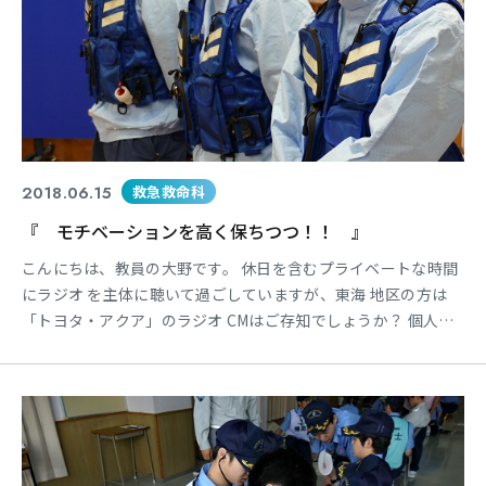
2018.06.15
救急救命科
『 モチベーションを高く保ちつつ！！ 』
こんにちは、教員の大野です。 休日を含むプライベートな時間
にラジオ を主体に聴いて過ごしていますが、東海 地区の方は
「トヨタ・アクア」のラジオ CMはご存知でしょうか？ 個人的
にはスゴくセンスがあり、大好き なCMでもあります！！ 「ア
クマ！」のラジオCMです！笑 「スゴい！」と感じることが身
近にあり 嬉しく感じています。 本校の1年生のモチベーション
がスゴい です！ その内容ですが・・・