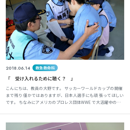
東海医療科学
東海医療科学
東海医療科学
東海医療科学
専門学校
専門学校
専門学校
専門学校
東海歯科医療
東海歯科医療
東海歯科医療
東海歯科医療
2018.06.14
救急救命科
専門学校
専門学校
専門学校
専門学校
『 受け入れるために聴く？ 』
東海医療工学
東海医療工学
東海医療工学
東海医療工学
こんにちは、教員の大野です。 サッカーワールドカップの開催
専門学校
専門学校
専門学校
専門学校
まで残り 僅かではありますが、日本人選手にも頑 張ってほしい
です。 ちなみにアメリカのプロレス団体WWE で大活躍中の日
本人選手を皆さまはご存 知ですか？ 一度、ご覧ください！！
＊ プロレス大好き教員です！！ 本校の学生さんたちも頑張って
CLOSE
CLOSE
CLOSE
CLOSE
いますが 1～2年生に共通することとして「聴く」 ことの重要
性についてイロイロな視点で 伝えています。