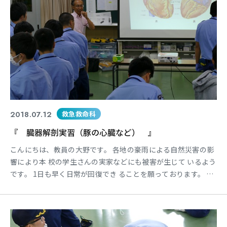
2018.07.12
救急救命科
『 臓器解剖実習（豚の心臓など） 』
こんにちは、教員の大野です。 各地の豪雨による自然災害の影
響により本 校の学生さんの実家などにも被害が生じて いるよう
です。 1日も早く日常が回復でき ることを願っております。 今
週はイベント満載の1週間です！！ まずは1年生の臓器解剖実習
をご報告致し ます。 救急救命士教育には心臓や肺機能を把握し
て、疾病の理解に反映させる意味で「解剖 生理学」が重要にな
ってきますが・・・