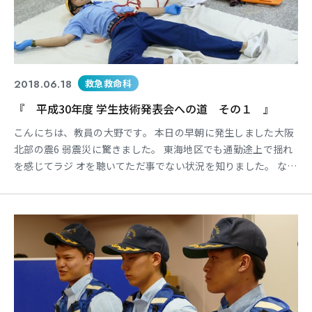
2018.06.18
救急救命科
『 平成30年度 学生技術発表会への道 その１ 』
こんにちは、教員の大野です。 本日の早朝に発生しました大阪
北部の震6 弱震災に驚きました。 東海地区でも通勤途上で揺れ
を感じてラジ オを聴いてただ事でない状況を知りました。 なお
阪神淡路大震災の恐怖もあると思われ ますが、皆さまのご健康
をお祈りしていま す。 このタイミングではありますが・・・
今年も本校の学生シミュレーション実習の 集大成となる「学生
技術発表会」の時期が やってまいりました！ 最