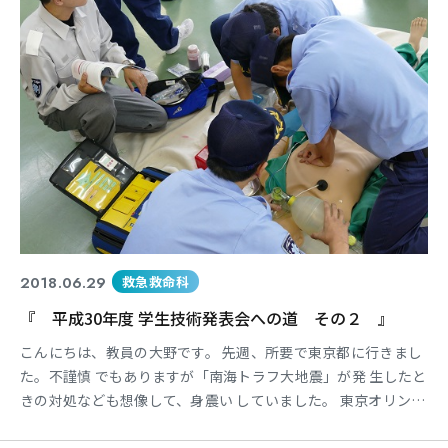
2018.06.29
救急救命科
『 平成30年度 学生技術発表会への道 その２ 』
こんにちは、教員の大野です。 先週、所要で東京都に行きまし
た。不謹慎 でもありますが「南海トラフ大地震」が発 生したと
きの対処なども想像して、身震い していました。 東京オリンピ
ックも近いなかで、巨大地震 の都市部での発生は脅威を感じま