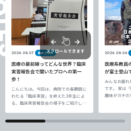
ELATES
スクロールできます
2026.08.07
2026.08.06
臨床工学科
医療の最前線ってどんな世界？臨床
医療系教員
実習報告会で聞いたプロへの第一
が富士登山
歩！
みんなお疲れ
です。 実は
こんにちは。今回は、病院での長期間に
趣味がガチの
わたる「臨床実習」を終えた3年生によ
業療法科の先
る、臨床実習報告会の様子をご紹介しま
の【富士山】
す。 臨床工学技士は、命を支える医療
天気は超快晴
機器のスペシャリストです。今回の報告
でエモすぎ…
会では、先輩たちが実際の医療現場で触
だ、標高が高
れた「最先端の医療技術」について、具