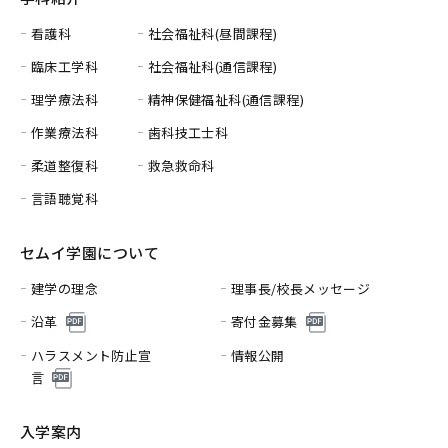
看護科
社会福祉科(昼間課程)
臨床工学科
社会福祉科(通信課程)
理学療法科
精神保健福祉科(通信課程)
作業療法科
歯科技工士科
柔道整復科
救急救命科
言語聴覚科
セムイ学園について
建学の理念
理事長/校長メッセージ
沿革
寄付金募集
ハラスメント防止宣
情報公開
言
入学案内