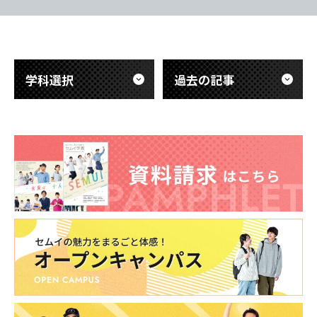
息苦しい。で
体的で熱意あふれる発表が行われまし
「呼吸を助け
た。教科書だけでは学べない、医療の最
ど）」のあり
前線の緊張感ややりがいが伝わる内容で
東海医療科学
東海医療科学
東海医療科学
東海医療科学
き
した。 また、これから実習を迎える後
学科選択
過去の記事
専門学校
専門学校
専門学校
専門学校
輩たち
東海歯科医療
東海歯科医療
東海歯科医療
東海歯科医療
専門学校
専門学校
専門学校
専門学校
東海医療工学
東海医療工学
東海医療工学
東海医療工学
専門学校
専門学校
専門学校
専門学校
CLOSE
CLOSE
CLOSE
CLOSE