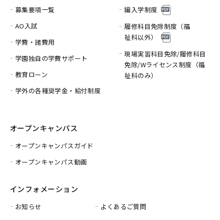
募集要項一覧
編入学制度
AO入試
履修科目免除制度（福
祉科以外）
学費・諸費用
現場実習科目免除/履修科目
学園独自の学費サポート
免除/
Wライセンス制度（福
教育ローン
祉科のみ）
学外の各種奨学金・給付制度
オープンキャンパス
オープンキャンパスガイド
オープンキャンパス動画
インフォメーション
お知らせ
よくあるご質問