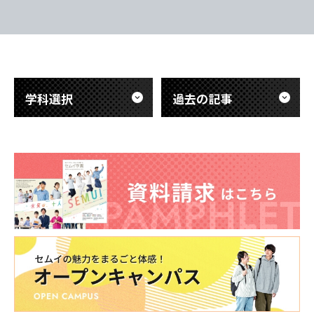
でエモすぎ…
会では、先輩たちが実際の医療現場で触
だ、標高が高
れた「最先端の医療技術」について、具
東海医療工学
東海医療工学
東海医療工学
東海医療工学
息苦しい。で
体的で熱意あふれる発表が行われまし
専門学校
専門学校
専門学校
専門学校
「呼吸を助け
た。教科書だけでは学べない、医療の最
ど）」のあり
前線の緊張感ややりがいが伝わる内容で
き
した。 また、これから実習を迎える後
学科選択
過去の記事
CLOSE
CLOSE
CLOSE
CLOSE
輩たち