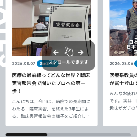
ELATES
スクロールできます
2026.08.07
2026.08.06
臨床工学科
医療の最前線ってどんな世界？臨床
医療系教員
実習報告会で聞いたプロへの第一
が富士登山
歩！
みんなお疲れ
東海医療科学
東海医療科学
東海医療科学
東海医療科学
です。 実は
こんにちは。今回は、病院での長期間に
専門学校
専門学校
専門学校
専門学校
趣味がガチの
わたる「臨床実習」を終えた3年生によ
業療法科の先
る、臨床実習報告会の様子をご紹介しま
の【富士山】
す。 臨床工学技士は、命を支える医療
東海歯科医療
東海歯科医療
東海歯科医療
東海歯科医療
天気は超快晴
機器のスペシャリストです。今回の報告
専門学校
専門学校
専門学校
専門学校