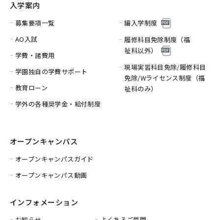
入学案内
募集要項一覧
編入学制度
AO入試
履修科目免除制度（福
祉科以外）
学費・諸費用
現場実習科目免除/履修科目
学園独自の学費サポート
免除/
Wライセンス制度（福
教育ローン
祉科のみ）
学外の各種奨学金・給付制度
オープンキャンパス
オープンキャンパスガイド
オープンキャンパス動画
インフォメーション
お知らせ
よくあるご質問