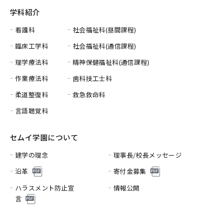
学科紹介
看護科
社会福祉科(昼間課程)
臨床工学科
社会福祉科(通信課程)
理学療法科
精神保健福祉科(通信課程)
作業療法科
歯科技工士科
柔道整復科
救急救命科
言語聴覚科
セムイ学園について
建学の理念
理事長/校長メッセージ
沿革
寄付金募集
ハラスメント防止宣
情報公開
言