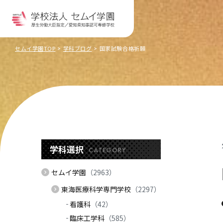
セムイ学園TOP
学科ブログ
国家試験合格祈願
学科選択
CATEGORY
セムイ学園
（2963）
東海医療科学専門学校
（2297）
看護科
（42）
臨床工学科
（585）