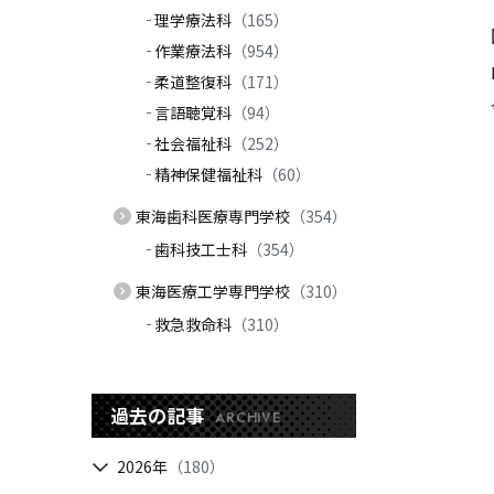
理学療法科
（165）
作業療法科
（954）
柔道整復科
（171）
言語聴覚科
（94）
社会福祉科
（252）
精神保健福祉科
（60）
東海歯科医療専門学校
（354）
歯科技工士科
（354）
東海医療工学専門学校
（310）
救急救命科
（310）
過去の記事
ARCHIVE
2026年
（180）